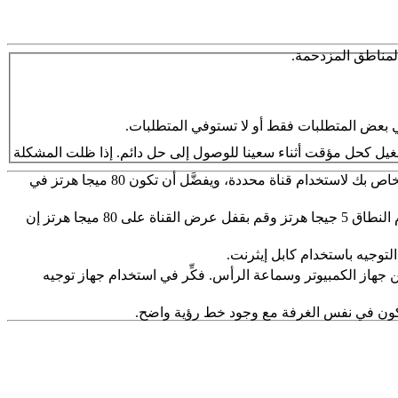
المناطق المزدحمة.
سابق، ففكِّر في إعادة تشغيل برنامج التشغيل كحل مؤقت أثناء سعينا للوصول إلى حل دائم. إذا ظلت المشكلة
اتصِل بشبكة 5G. كوِّن جهاز التوجيه الخاص بك لاستخدام قناة محددة، ويفضَّل أن تكون 80 ميجا هرتز في
كوِّن جهاز التوجيه الخاص بك لاستخدام النطاق 5 جيجا هرتز وقم بقفل عرض القناة على 80 ميجا هرتز إن
التوجيه باستخدام كابل إيثرنت.
ين جهاز الكمبيوتر وسماعة الرأس. فكِّر في استخدام جهاز توجيه
يكون في نفس الغرفة مع وجود خط رؤية واضح.