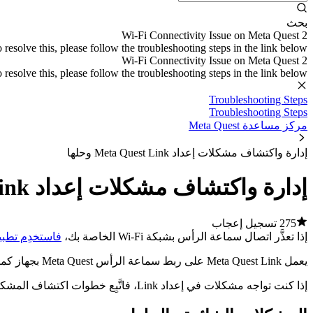
بحث
Wi-Fi Connectivity Issue on Meta Quest 2
esolve this, please follow the troubleshooting steps in the link below.
Wi-Fi Connectivity Issue on Meta Quest 2
esolve this, please follow the troubleshooting steps in the link below.
Troubleshooting Steps
Troubleshooting Steps
مركز مساعدة Meta Quest
إدارة واكتشاف مشكلات إعداد Meta Quest Link وحلها
إدارة واكتشاف مشكلات إعداد Meta Quest Link وحلها
275 تسجيل إعجاب
إذا تعذَّر اتصال سماعة الرأس بشبكة Wi-Fi الخاصة بك،
فاستخدِم تطبيق This Helps
يعمل Meta Quest Link على ربط سماعة الرأس Meta Quest بجهاز كمبيوتر يعمل بنظام Windows للاستمتاع بتجارب الألعاب والوسائط المعتمدة على الكمبيوتر الشخصي. يُتيح Air Link هذا الاتصال عبر Wi-Fi.
إذا كنت تواجه مشكلات في إعداد Link، فاتَّبِع خطوات اكتشاف المشكلات وحلها الواردة أدناه. للحصول على مزيد من المساعدة،