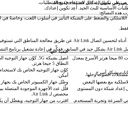
ص على تكوين إعدادك لاستيفاء جميع المتطلبات.
طلبات الأساسية للبث الجيد. أعِد تكوين إعدادك.
خل اللاسلكي والضغط على الشبكة التأثير في أسلوب اللعب، وخاصةً في 
ض المتطلبات فقط أو لا تستوفي المتطلبات.
تم اكتشاف مشكلات تتعلق بتحديث برنامج تشغيل AMD الأخير. إذا عمل Air Link بشكل جيد في ال
كيفية حلها
يدعم نطاق 5 جيجا هرتز قنوات 80 ميجا هرتز الأسرع بمعدل
النطاق 5 جيجا هرتز.
يانات بشكل أسرع.
شكلات الصوت وحلها.
أمكن.
لاسلكية مع بعضها البعض.
وصِّل جهاز الكمبيوتر الخاص بك بجهاز 
لى إعداد شبكة دون المستوى
قلِّل عدد الأجهزة الموجودة المتصلة ب
مخصص لـ Air Link.
في السرعة وتجربة المستخدم.
اقترب من جهاز التوجيه، ويفضَّل أن 