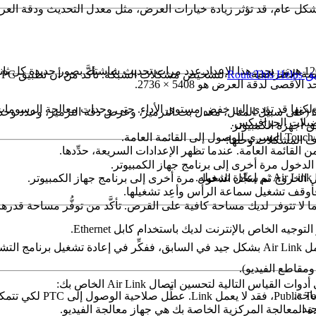
يمة الافتراضية
.
Route
ى لدقة العرض هو 5408 × 2736.
ولكنها قد تؤدي إلى خفض مستوى الأداء. حتى وحدات معالجة الرسومات 
إذا عدَّلت الإعدادات باستخدام أداة تصحيح الأخطاء من Oculus (على سبيل المثال، معدل بت الترميز
ضيلات الجرافيكس.
ق أجهزة الكمبيوتر.
 القائمة العامة. عندما تظهر
الإعدادات السريعة
، حدِّدها.
Air Link
ثم إعادة تشغيله.
مقاطع الفيديو).
التالية لتحسين اتصال Air Link الخاص بك:
يد.