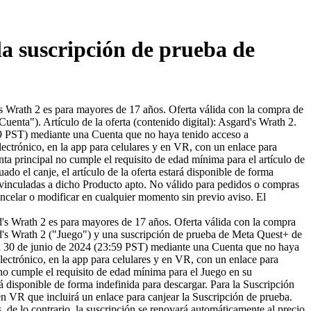
la suscripción de prueba de
's Wrath 2 es para mayores de 17 años. Oferta válida con la compra de
nta"). Artículo de la oferta (contenido digital): Asgard's Wrath 2.
23:59 PST) mediante una Cuenta que no haya tenido acceso a
lectrónico, en la app para celulares y en VR, con un enlace para
enta principal no cumple el requisito de edad mínima para el artículo de
uado el canje, el artículo de la oferta estará disponible de forma
s vinculadas a dicho Producto apto. No válido para pedidos o compras
 cancelar o modificar en cualquier momento sin previo aviso. El
d's Wrath 2 es para mayores de 17 años. Oferta válida con la compra
rd's Wrath 2 ("Juego") y una suscripción de prueba de Meta Quest+ de
 del 30 de junio de 2024 (23:59 PST) mediante una Cuenta que no haya
electrónico, en la app para celulares y en VR, con un enlace para
l no cumple el requisito de edad mínima para el Juego en su
rá disponible de forma indefinida para descargar. Para la Suscripción
y en VR que incluirá un enlace para canjear la Suscripción de prueba.
, de lo contrario, la suscripción se renovará automáticamente al precio