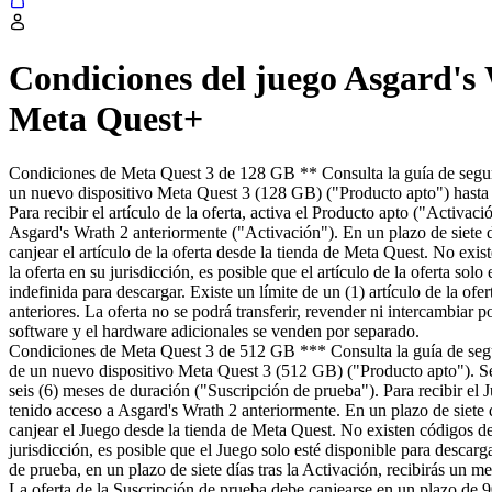
Condiciones del juego Asgard's 
Meta Quest+
Condiciones de Meta Quest 3 de 128 GB
** Consulta la guía de segu
un nuevo dispositivo Meta Quest 3 (128 GB) ("Producto apto") hasta e
Para recibir el artículo de la oferta, activa el Producto apto ("Activ
Asgard's Wrath 2 anteriormente ("Activación"). En un plazo de siete dí
canjear el artículo de la oferta desde la tienda de Meta Quest. No exis
la oferta en su jurisdicción, es posible que el artículo de la oferta so
indefinida para descargar. Existe un límite de un (1) artículo de la 
anteriores. La oferta no se podrá transferir, revender ni intercambiar 
software y el hardware adicionales se venden por separado.
Condiciones de Meta Quest 3 de 512 GB
*** Consulta la guía de seg
de un nuevo dispositivo Meta Quest 3 (512 GB) ("Producto apto"). Se
seis (6) meses de duración ("Suscripción de prueba"). Para recibir el
tenido acceso a Asgard's Wrath 2 anteriormente. En un plazo de siete d
canjear el Juego desde la tienda de Meta Quest. No existen códigos de 
jurisdicción, es posible que el Juego solo esté disponible para descar
de prueba, en un plazo de siete días tras la Activación, recibirás un m
La oferta de la Suscripción de prueba debe canjearse en un plazo de 90