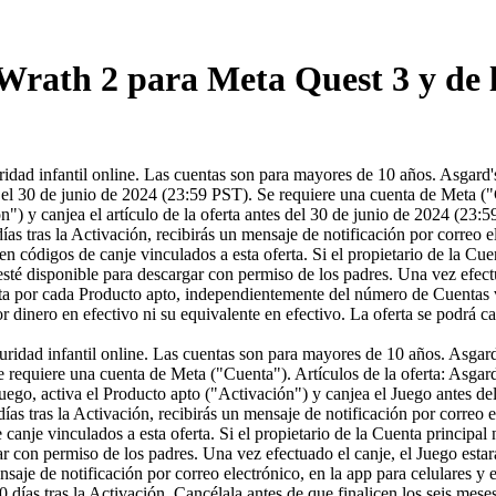
Wrath 2 para Meta Quest 3 y de 
ridad infantil online. Las cuentas son para mayores de 10 años. Asgard
l 30 de junio de 2024 (23:59 PST). Se requiere una cuenta de Meta ("Cue
ación") y canjea el artículo de la oferta antes del 30 de junio de 2024 (
as tras la Activación, recibirás un mensaje de notificación por correo e
ten códigos de canje vinculados a esta oferta. Si el propietario de la Cu
lo esté disponible para descargar con permiso de los padres. Una vez efect
oferta por cada Producto apto, independientemente del número de Cuenta
por dinero en efectivo ni su equivalente en efectivo. La oferta se podrá
uridad infantil online. Las cuentas son para mayores de 10 años. Asgar
 requiere una cuenta de Meta ("Cuenta"). Artículos de la oferta: Asga
 Juego, activa el Producto apto ("Activación") y canjea el Juego antes
ías tras la Activación, recibirás un mensaje de notificación por correo 
canje vinculados a esta oferta. Si el propietario de la Cuenta principa
gar con permiso de los padres. Una vez efectuado el canje, el Juego esta
ensaje de notificación por correo electrónico, en la app para celulares 
 días tras la Activación. Cancélala antes de que finalicen los seis meses