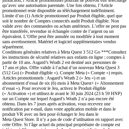
juridiction, l’Article promotionnel pourrait ne pouvoir être téléchargé
qu’avec une autorisation parentale. Une fois obtenu, l’Article
promotionnel reste disponible au téléchargement indéfiniment.
Limite d’un (1) Article promotionnel par Produit éligible, quel que
soit le nombre de Comptes connectés audit Produit éligible. Non
valide avec des commandes ou achats antérieurs. L’offre ne peut pas
être transférée, revendue ni échangée contre de l’argent ou un
équivalent. L’Offre peut être annulée ou modifiée à tout moment
sans avertissement. Matériel et logiciel supplémentaires vendus
séparément.
Conditions générales relatives à Meta Quest 3 512 Go
***Consultez
les instructions de sécurité relatives aux enfants en ligne ; comptes à
partir de 10 ans. Asgard’s Wrath 2 est destiné aux personnes de
17 ans et plus. Offre valide à l’achat d’un nouveau Meta Quest 3
(512 Go) (« Produit éligible »). Compte Meta (« Compte ») requis.
Articles promotionnels : Asgard’s Wrath 2 (« Jeu ») et un
abonnement d’essai de six (6) mois à Meta Quest+ (« Abonnement
d’essai »). Pour recevoir le Jeu, activez le Produit éligible
(« Activation ») et utilisez-le avant le 30 juin 2024 (23 h 59 HNP)
sur un Compte sur lequel Asgard’s Wrath 2 n’a pas encore été
obtenu. Dans les 7 jours après activation, vous recevrez une
notification par e-mail, dans votre application mobile et dans le
produit VR avec un lien pour échanger le Jeu dans le
Meta Quest Store. Il n’y a pas de code d’utilisation en rapport avec
cette Offre. Si l’âge actuel du principal propriétaire de compte est