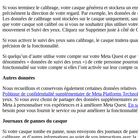
Si vous terminez le calibrage, votre casque générera et stockera un en
précisément la direction de votre regard. Par exemple, les données de ca
Les données de calibrage sont stockées sur le casque uniquement, sauf 
que votre casque soit calibré ou si vous ne souhaitez plus utiliser v
mouvement
et
Suivi des yeux
. Cliquez sur
Supprimer
juste à côté de
C
Si vous activez le suivi des yeux sans calibrage, le casque traitera q
précision de la fonctionnalité.
Si quelqu’un d’autre utilise votre compte sur votre Meta Quest et que v
dénommées « données de suivi des yeux ») de cette personne pourront ég
fonctionnalité sur votre compte si elles l’ont activée sur leur compte ou
Autres données
Nous recueillons et conservons également certaines données relatives à
Politique de confidentialité supplémentaire de Meta Platforms Techno
yeux. Si vous avez choisi de partager des données supplémentaires ave
Meta à personnaliser vos expériences et à améliorer Meta Quest.
En s
besoin pour vous fournir le service ou pour améliorer la fonctionnalit
Journaux de pannes du casque
Si votre casque tombe en panne, nous envoyons des journaux de panne
calibrage, et d’autres informations au sujet de vos interactions avec l