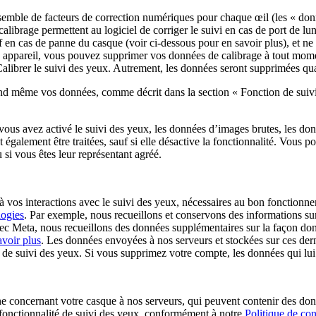
semble de facteurs de correction numériques pour chaque œil (les « donn
librage permettent au logiciel de corriger le suivi en cas de port de lune
en cas de panne du casque (voir ci-dessous pour en savoir plus), et ne 
otre appareil, vous pouvez supprimer vos données de calibrage à tout mo
alibrer le suivi des yeux
. Autrement, les données seront supprimées q
uand même vos données, comme décrit dans la section « Fonction de suivi
ous avez activé le suivi des yeux, les données d’images brutes, les donn
alement être traitées, sauf si elle désactive la fonctionnalité. Vous po
 si vous êtes leur représentant agréé.
 vos interactions avec le suivi des yeux, nécessaires au bon fonctionnem
logies
. Par exemple, nous recueillons et conservons des informations sur 
c Meta, nous recueillons des données supplémentaires sur la façon dont 
avoir plus
. Les données envoyées à nos serveurs et stockées sur ces der
é de suivi des yeux. Si vous supprimez votre compte, les données qui lu
 concernant votre casque à nos serveurs, qui peuvent contenir des don
a fonctionnalité de suivi des yeux, conformément à notre
Politique de co