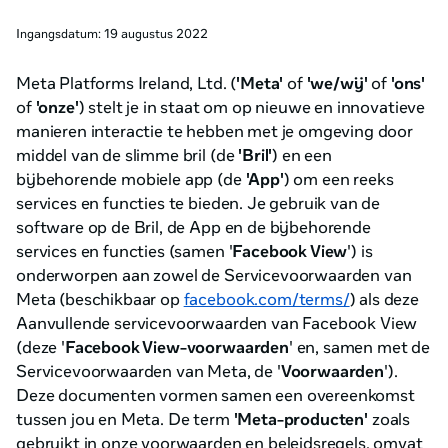
Ingangsdatum: 19 augustus 2022
Meta Platforms Ireland, Ltd. (
'Meta'
of
'we/wij'
of
'ons'
of
'onze'
) stelt je in staat om op nieuwe en innovatieve
manieren interactie te hebben met je omgeving door
middel van de slimme bril (de
'Bril'
) en een
bijbehorende mobiele app (de
'App'
) om een reeks
services en functies te bieden. Je gebruik van de
software op de Bril, de App en de bijbehorende
services en functies (samen '
Facebook View
') is
onderworpen aan zowel de Servicevoorwaarden van
Meta (beschikbaar op
facebook.com/terms/
) als deze
Aanvullende servicevoorwaarden van Facebook View
(deze '
Facebook View-voorwaarden
' en, samen met de
Servicevoorwaarden van Meta, de '
Voorwaarden
').
Deze documenten vormen samen een overeenkomst
tussen jou en Meta. De term
'Meta-producten'
zoals
gebruikt in onze voorwaarden en beleidsregels, omvat