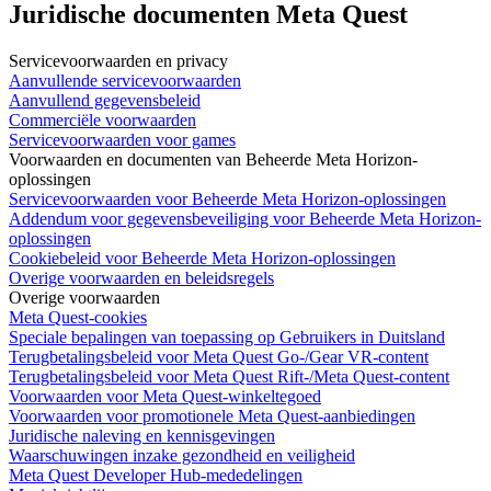
Juridische documenten Meta Quest
Servicevoorwaarden en privacy
Aanvullende servicevoorwaarden
Aanvullend gegevensbeleid
Commerciële voorwaarden
Servicevoorwaarden voor games
Voorwaarden en documenten van Beheerde Meta Horizon-
oplossingen
Servicevoorwaarden voor Beheerde Meta Horizon-oplossingen
Addendum voor gegevensbeveiliging voor Beheerde Meta Horizon-
oplossingen
Cookiebeleid voor Beheerde Meta Horizon-oplossingen
Overige voorwaarden en beleidsregels
Overige voorwaarden
Meta Quest-cookies
Speciale bepalingen van toepassing op Gebruikers in Duitsland
Terugbetalingsbeleid voor Meta Quest Go-/Gear VR-content
Terugbetalingsbeleid voor Meta Quest Rift-/Meta Quest-content
Voorwaarden voor Meta Quest-winkeltegoed
Voorwaarden voor promotionele Meta Quest-aanbiedingen
Juridische naleving en kennisgevingen
Waarschuwingen inzake gezondheid en veiligheid
Meta Quest Developer Hub-mededelingen