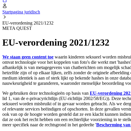
Startpagina juridisch
EU-verordening 2021/1232
META QUEST
EU-verordening 2021/1232
We staan geen content toe
waarin kinderen seksueel worden misbruik
omvat technologie voor het koppelen van foto's die werkt met 'hashes
afhankelijk is van metagegevens van chatberichten om mogelijk schadel
hetzelfde zijn of op elkaar lijken, zelfs zonder de originele afbeeldi
medium identiek is aan of sterk lijkt op bekende hashes in onze datab
nauwkeurigheid te garanderen, waaronder menselijke beoordeling vo
We gebruiken deze technologieën op basis van
EU-verordening 202
lid 1, van de e-privacyrichtlijn (EU-richtlijn 2002/58/EG)). Deze tec
seksueel worden misbruikt of in gevaar worden gebracht. Als we derge
of relevante services beëindigen of opschorten. In deze gevallen vers
ook van op de hoogte worden gesteld dat ze een klacht kunnen indie
dat ze ook het recht hebben om een rechterlijke voorziening in te ste
meer specifiek naar de rechtsgrond in het gedeelte '
Bescherming van 