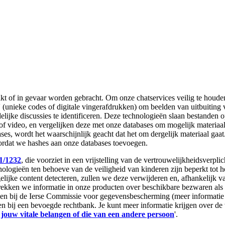
t of in gevaar worden gebracht. Om onze chatservices veilig te houden,
' (unieke codes of digitale vingerafdrukken) om beelden van uitbuiting
ijke discussies te identificeren. Deze technologieën slaan bestanden o
ng of video, en vergelijken deze met onze databases om mogelijk materia
ases, wordt het waarschijnlijk geacht dat het om dergelijk materiaal g
ordat we hashes aan onze databases toevoegen.
1/1232
, die voorziet in een vrijstelling van de vertrouwelijkheidsverplic
hnologieën ten behoeve van de veiligheid van kinderen zijn beperkt tot 
lijke content detecteren, zullen we deze verwijderen en, afhankelijk 
trekken we informatie in onze producten over beschikbare bezwaren als d
nen bij de Ierse Commissie voor gegevensbescherming (meer informatie 
llen bij een bevoegde rechtbank. Je kunt meer informatie krijgen over 
jouw vitale belangen of die van een andere persoon
'.