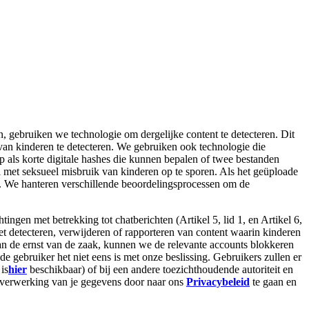
 gebruiken we technologie om dergelijke content te detecteren. Dit
 van kinderen te detecteren. We gebruiken ook technologie die
p als korte digitale hashes die kunnen bepalen of twee bestanden
al met seksueel misbruik van kinderen op te sporen. Als het geüploade
aat. We hanteren verschillende beoordelingsprocessen om de
htingen met betrekking tot chatberichten (Artikel 5, lid 1, en Artikel 6,
het detecteren, verwijderen of rapporteren van content waarin kinderen
van de ernst van de zaak, kunnen we de relevante accounts blokkeren
e gebruiker het niet eens is met onze beslissing. Gebruikers zullen er
is
hier
beschikbaar) of bij een andere toezichthoudende autoriteit en
de verwerking van je gegevens door naar ons
Privacybeleid
te gaan en