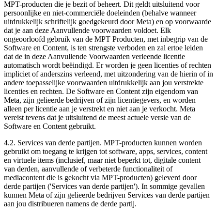
MPT-producten die je bezit of beheert. Dit geldt uitsluitend voor
persoonlijke en niet-commerciële doeleinden (behalve wanneer
uitdrukkelijk schriftelijk goedgekeurd door Meta) en op voorwaarde
dat je aan deze Aanvullende voorwaarden voldoet. Elk
ongeoorloofd gebruik van de MPT Producten, met inbegrip van de
Software en Content, is ten strengste verboden en zal ertoe leiden
dat de in deze Aanvullende Voorwaarden verleende licentie
automatisch wordt beëindigd. Er worden je geen licenties of rechten
impliciet of anderszins verleend, met uitzondering van de hierin of in
andere toepasselijke voorwaarden uitdrukkelijk aan jou verstrekte
licenties en rechten. De Software en Content zijn eigendom van
Meta, zijn gelieerde bedrijven of zijn licentiegevers, en worden
alleen per licentie aan je verstrekt en niet aan je verkocht. Meta
vereist tevens dat je uitsluitend de meest actuele versie van de
Software en Content gebruikt.
4.2.
Services van derde partijen
. MPT-producten kunnen worden
gebruikt om toegang te krijgen tot software, apps, services, content
en virtuele items (inclusief, maar niet beperkt tot, digitale content
van derden, aanvullende of verbeterde functionaliteit of
mediacontent die is gekocht via MPT-producten) geleverd door
derde partijen ('
Services van derde partijen
'). In sommige gevallen
kunnen Meta of zijn gelieerde bedrijven Services van derde partijen
aan jou distribueren namens de derde partij.