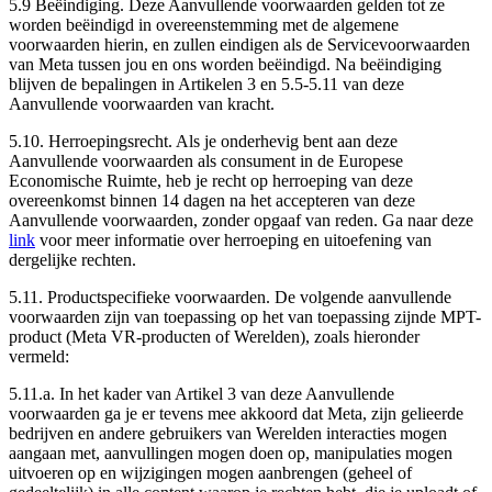
5.9
Beëindiging
. Deze Aanvullende voorwaarden gelden tot ze
worden beëindigd in overeenstemming met de algemene
voorwaarden hierin, en zullen eindigen als de Servicevoorwaarden
van Meta tussen jou en ons worden beëindigd. Na beëindiging
blijven de bepalingen in Artikelen 3 en 5.5-5.11 van deze
Aanvullende voorwaarden van kracht.
5.10.
Herroepingsrecht
. Als je onderhevig bent aan deze
Aanvullende voorwaarden als consument in de Europese
Economische Ruimte, heb je recht op herroeping van deze
overeenkomst binnen 14 dagen na het accepteren van deze
Aanvullende voorwaarden, zonder opgaaf van reden. Ga naar deze
link
voor meer informatie over herroeping en uitoefening van
dergelijke rechten.
5.11.
Productspecifieke voorwaarden
. De volgende aanvullende
voorwaarden zijn van toepassing op het van toepassing zijnde MPT-
product (Meta VR-producten of Werelden), zoals hieronder
vermeld:
5.11.a. In het kader van Artikel 3 van deze Aanvullende
voorwaarden ga je er tevens mee akkoord dat Meta, zijn gelieerde
bedrijven en andere gebruikers van Werelden interacties mogen
aangaan met, aanvullingen mogen doen op, manipulaties mogen
uitvoeren op en wijzigingen mogen aanbrengen (geheel of