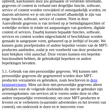
optreedt, kan/kunnen door jou gemaakte of verstrekte informatie,
gegevens of content in verband met dergelijke functie, software,
service of content worden verwijderd of ontoegankelijk worden, en
daarom adviseren we je om niet exclusief afhankelijk te zijn van
enige functie, software, service of content. Niets in deze
Aanvullende gegevens is van invloed op je beëindigingsrechten of
wettelijke rechten in relatie tot aanpassingen van goederen, digitale
content of services. Daarbij kunnen bepaalde functies, software,
services en content worden uitgeschakeld of beschikbaar worden
gemaakt in aangepaste vorm, gebaseerd op je leeftijd of locatie. We
kunnen gratis proefperioden of andere beperkte versies van de MPT-
producten aanbieden, zodat je een voorbeeld van deze producten
kunt bekijken vóór aanschaf. Deze versies kunnen een beperkte
functionaliteit hebben, de gebruikstijd beperken en andere
beperkingen bevatten.
5.1.
Gebruik van niet-persoonlijke gegevens
. Wij kunnen niet-
persoonlijke gegevens die gegenereerd worden door MPT-
producten verzamelen en gebruiken, zoals beschreven in
deze
kennisgevingen
. Meta zal deze niet-persoonlijke gegevens alleen
gebruiken voor de volgende doeleinden die met de gebruiker zijn
overeengekomen: om services uit te voeren onder deze en elke
andere toepasselijke overeenkomst; om onze MPT-producten te
leveren en te verbeteren (waaronder advertenties en het leveren van
content); om onderzoek te doen en te innoveren voor