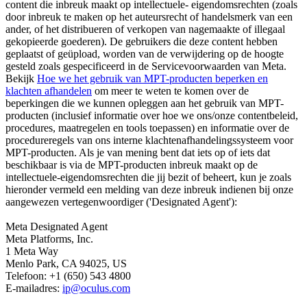
content die inbreuk maakt op intellectuele- eigendomsrechten (zoals
door inbreuk te maken op het auteursrecht of handelsmerk van een
ander, of het distribueren of verkopen van nagemaakte of illegaal
gekopieerde goederen). De gebruikers die deze content hebben
geplaatst of geüpload, worden van de verwijdering op de hoogte
gesteld zoals gespecificeerd in de Servicevoorwaarden van Meta.
Bekijk
Hoe we het gebruik van MPT-producten beperken en
klachten afhandelen
om meer te weten te komen over de
beperkingen die we kunnen opleggen aan het gebruik van MPT-
producten (inclusief informatie over hoe we ons/onze contentbeleid,
procedures, maatregelen en tools toepassen) en informatie over de
procedureregels van ons interne klachtenafhandelingssysteem voor
MPT-producten. Als je van mening bent dat iets op of iets dat
beschikbaar is via de MPT-producten inbreuk maakt op de
intellectuele-eigendomsrechten die jij bezit of beheert, kun je zoals
hieronder vermeld een melding van deze inbreuk indienen bij onze
aangewezen vertegenwoordiger ('Designated Agent'):
Meta Designated Agent
Meta Platforms, Inc.
1 Meta Way
Menlo Park, CA 94025, US
Telefoon: +1 (650) 543 4800
E-mailadres:
ip@oculus.com