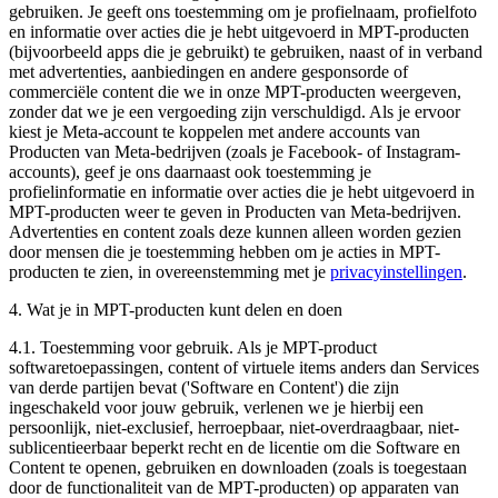
gebruiken
. Je geeft ons toestemming om je profielnaam, profielfoto
en informatie over acties die je hebt uitgevoerd in MPT-producten
(bijvoorbeeld apps die je gebruikt) te gebruiken, naast of in verband
met advertenties, aanbiedingen en andere gesponsorde of
commerciële content die we in onze MPT-producten weergeven,
zonder dat we je een vergoeding zijn verschuldigd. Als je ervoor
kiest je Meta-account te koppelen met andere accounts van
Producten van Meta-bedrijven (zoals je Facebook- of Instagram-
accounts), geef je ons daarnaast ook toestemming je
profielinformatie en informatie over acties die je hebt uitgevoerd in
MPT-producten weer te geven in Producten van Meta-bedrijven.
Advertenties en content zoals deze kunnen alleen worden gezien
door mensen die je toestemming hebben om je acties in MPT-
producten te zien, in overeenstemming met je
privacyinstellingen
.
4. Wat je in MPT-producten kunt delen en doen
4.1.
Toestemming voor gebruik
. Als je MPT-product
softwaretoepassingen, content of virtuele items anders dan Services
van derde partijen bevat ('
Software en Content
') die zijn
ingeschakeld voor jouw gebruik, verlenen we je hierbij een
persoonlijk, niet-exclusief, herroepbaar, niet-overdraagbaar, niet-
sublicentieerbaar beperkt recht en de licentie om die Software en
Content te openen, gebruiken en downloaden (zoals is toegestaan
door de functionaliteit van de MPT-producten) op apparaten van