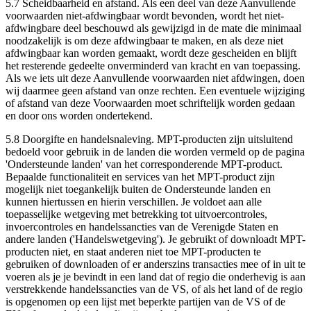
5.7
Scheidbaarheid en afstand
. Als een deel van deze Aanvullende
voorwaarden niet-afdwingbaar wordt bevonden, wordt het niet-
afdwingbare deel beschouwd als gewijzigd in de mate die minimaal
noodzakelijk is om deze afdwingbaar te maken, en als deze niet
afdwingbaar kan worden gemaakt, wordt deze gescheiden en blijft
het resterende gedeelte onverminderd van kracht en van toepassing.
Als we iets uit deze Aanvullende voorwaarden niet afdwingen, doen
wij daarmee geen afstand van onze rechten. Een eventuele wijziging
of afstand van deze Voorwaarden moet schriftelijk worden gedaan
en door ons worden ondertekend.
5.8
Doorgifte en handelsnaleving.
MPT-producten zijn uitsluitend
bedoeld voor gebruik in de landen die worden vermeld op de pagina
'Ondersteunde landen' van het corresponderende MPT-product.
Bepaalde functionaliteit en services van het MPT-product zijn
mogelijk niet toegankelijk buiten de Ondersteunde landen en
kunnen hiertussen en hierin verschillen. Je voldoet aan alle
toepasselijke wetgeving met betrekking tot uitvoercontroles,
invoercontroles en handelssancties van de Verenigde Staten en
andere landen ('
Handelswetgeving
'). Je gebruikt of downloadt MPT-
producten niet, en staat anderen niet toe MPT-producten te
gebruiken of downloaden of er anderszins transacties mee of in uit te
voeren als je je bevindt in een land dat of regio die onderhevig is aan
verstrekkende handelssancties van de VS, of als het land of de regio
is opgenomen op een lijst met beperkte partijen van de VS of de