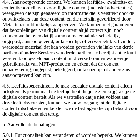
4.4.
Aanstootgevende content
. We kunnen leeftijds-, kwaliteits- en
contentbeoordelingen voor digitale content (inclusief advertenties)
weergeven die zijn gebaseerd op informatie die is verstrekt door de
ontwikkelaars van deze content, en die niet zijn geverifieerd door
Meta, tenzij uitdrukkelijk aangegeven. We kunnen niet garanderen
dat beoordelingen van digitale content altijd correct zijn, noch
kunnen we beloven dat jij sommig materiaal niet schadelijk,
ongepast, aanstootgevend, onfatsoenlijk of verwerpelijk zal vinden,
waaronder materiaal dat kan worden gevonden via links van derde
partijen of andere Services van derde partijen.
Je begrijpt dat je kunt
worden blootgesteld aan content uit diverse bronnen wanneer je
gebruikmaakt van MPT-producten en erkent dat de content
onnauwkeurig, ongepast, beledigend, onfatsoenlijk of anderszins
aanstootgevend kan zijn.
4.5.
Leeftijdsbeperkingen
. Je mag bepaalde digitale content alleen
bekijken als je minimaal de leeftijd hebt die je te zien krijgt als je de
digitale content bestelt. Als we vaststellen dat je niet voldoet aan
deze leeftijdsvereisten, kunnen we jouw toegang tot de digitale
content uitschakelen en betalen we de bedragen die zijn betaald voor
de digitale content niet terug.
5. Aanvullende bepalingen
5.0.1.
Functionaliteit kan veranderen of worden beperkt
. We kunnen