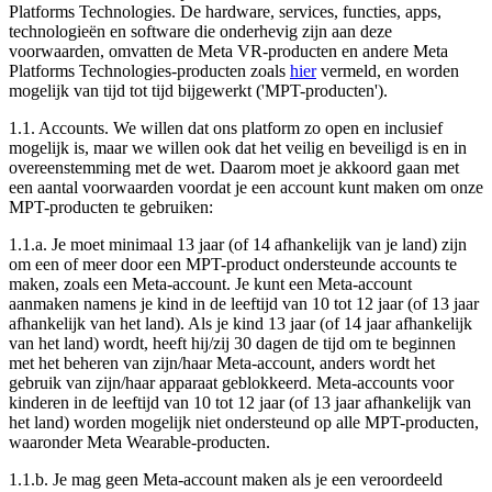
Platforms Technologies. De hardware, services, functies, apps,
technologieën en software die onderhevig zijn aan deze
voorwaarden, omvatten de Meta VR-producten en andere Meta
Platforms Technologies-producten zoals
hier
vermeld, en worden
mogelijk van tijd tot tijd bijgewerkt ('
MPT-producten
').
1.1.
Accounts
. We willen dat ons platform zo open en inclusief
mogelijk is, maar we willen ook dat het veilig en beveiligd is en in
overeenstemming met de wet. Daarom moet je akkoord gaan met
een aantal voorwaarden voordat je een account kunt maken om onze
MPT-producten te gebruiken:
1.1.a. Je moet minimaal 13 jaar (of 14 afhankelijk van je land) zijn
om een of meer door een MPT-product ondersteunde accounts te
maken, zoals een Meta-account. Je kunt een Meta-account
aanmaken namens je kind in de leeftijd van 10 tot 12 jaar (of 13 jaar
afhankelijk van het land). Als je kind 13 jaar (of 14 jaar afhankelijk
van het land) wordt, heeft hij/zij 30 dagen de tijd om te beginnen
met het beheren van zijn/haar Meta-account, anders wordt het
gebruik van zijn/haar apparaat geblokkeerd. Meta-accounts voor
kinderen in de leeftijd van 10 tot 12 jaar (of 13 jaar afhankelijk van
het land) worden mogelijk niet ondersteund op alle MPT-producten,
waaronder Meta Wearable-producten.
1.1.b. Je mag geen Meta-account maken als je een veroordeeld