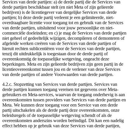
Services van derde partijen: a) de derde partij die de Services van
derde partijen beschikbaar stelt (en niet Meta of zijn gelieerde
bedrijven) is de licentiegever van dergelijke Services van derde
partijen; b) deze derde partij verleent je een gelimiteerde, niet-
overdraagbare licentie voor toegang tot en gebruik van de Services
van derde partijen, uitsluitend voor jouw persoonlijke en niet-
commerciële doeleinden; en c) je mag de Services van derde partijen
niet geheel of gedeeltelijk wijzigen, decompileren of demonteren of
afgeleide werken creëren van de Services van derde partijen of
hieruit rechten sublicentiëren voor de Services van derde partijen,
tenzij dit uitdrukkelijk is toegestaan door de derde partij of
overeenkomstig de toepasselijke wetgeving, ongeacht deze
beperkingen. Meta en zijn gelieerde bedrijven zijn geen partij in de
licentieovereenkomst tussen jou en de verlener van deze Services
van derde partijen of andere Voorwaarden van derde partijen.
4.2.c.
Stopzetting van Services van derde partijen
. Services van
derde partijen kunnen toegang vereisen tot gegevens over Meta-
gebruikers en Meta-services, waarvan de toegang onderhevig is aan
overeenkomsten tussen providers van Services van derde partijen en
Meta. We kunnen deze toegang voor een Service van een derde
partij uitschakelen als de derde partij deze overeenkomsten, onze
beleidsregels of de toepasselijke wetgeving schendt of als de
overeenkomsten anderszins worden beëindigd. Dit kan een nadelig
effect hebben op je gebruik van deze Services van derde partijen,