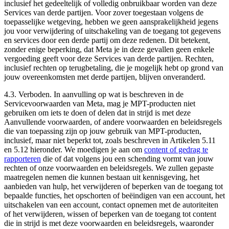
inclusief het gedeeltelijk of volledig onbruikbaar worden van deze
Services van derde partijen. Voor zover toegestaan volgens de
toepasselijke wetgeving, hebben we geen aansprakelijkheid jegens
jou voor verwijdering of uitschakeling van de toegang tot gegevens
en services door een derde partij om deze redenen. Dit betekent,
zonder enige beperking, dat Meta je in deze gevallen geen enkele
vergoeding geeft voor deze Services van derde partijen. Rechten,
inclusief rechten op terugbetaling, die je mogelijk hebt op grond van
jouw overeenkomsten met derde partijen, blijven onveranderd.
4.3.
Verboden
. In aanvulling op wat is beschreven in de
Servicevoorwaarden van Meta, mag je MPT-producten niet
gebruiken om iets te doen of delen dat in strijd is met deze
Aanvullende voorwaarden, of andere voorwaarden en beleidsregels
die van toepassing zijn op jouw gebruik van MPT-producten,
inclusief, maar niet beperkt tot, zoals beschreven in Artikelen 5.11
en 5.12 hieronder. We moedigen je aan om
content of gedrag te
rapporteren
die of dat volgens jou een schending vormt van jouw
rechten of onze voorwaarden en beleidsregels. We zullen gepaste
maatregelen nemen die kunnen bestaan uit kennisgeving, het
aanbieden van hulp, het verwijderen of beperken van de toegang tot
bepaalde functies, het opschorten of beëindigen van een account, het
uitschakelen van een account, contact opnemen met de autoriteiten
of het verwijderen, wissen of beperken van de toegang tot content
die in strijd is met deze voorwaarden en beleidsregels, waaronder