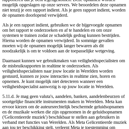
mogelijk opgeslagen op onze servers.
We beoordelen deze opnamen
niet tenzij je een rapport indient.
Als je geen rapport indient, worden
de opnamen doorlopend verwijderd.
Als je een rapport indient, gebruiken we de bijgevoegde opnamen
om het rapport te onderzoeken en af te handelen en om onze
systemen te trainen zodat ze schadelijk gedrag kunnen bestrijden.
Hierna worden de opnamen verwijderd
. In sommige gevallen
moeten wij de opnamen mogelijk langer bewaren als dit
noodzakelijk is om te voldoen aan de toepasselijke wetgeving.
Daarnaast kunnen we gebruikmaken van veiligheidsspecialisten om
de misbruikrapporten in realtime te onderzoeken. Als
veiligheidsspecialisten naar jouw locatie in Werelden worden
gestuurd, kunnen ze jouw interacties in realtime zien, horen en
opnemen. Je kunt mogelijk niet detecteren wanneer een
veiligheidsspecialist aanwezig is op jouw locatie in Werelden.
5.11.d. Je mag geen valuta's, aandelen, banken, aandelenbeurzen of
soortgelijke financiële instrumenten maken in Werelden. Meta kan
ervoor kiezen om de auteursrechtelijk beschermde geluidsopnamen
en de muzikale werken die zijn opgenomen in de geluidsopnamen
('
Gelicentieerde muziek
') beschikbaar te stellen aan gebruikers in
verband met functies van Werelden. Als Meta Gelicentieerde muziek
aan jou ter beschikking stelt, verleent Meta je toestemming om