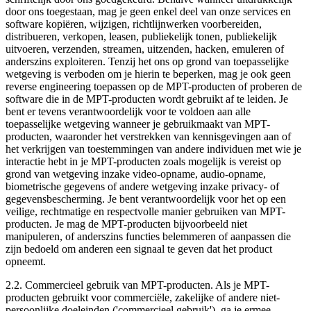
door ons toegestaan, mag je geen enkel deel van onze services en
software kopiëren, wijzigen, richtlijnwerken voorbereiden,
distribueren, verkopen, leasen, publiekelijk tonen, publiekelijk
uitvoeren, verzenden, streamen, uitzenden, hacken, emuleren of
anderszins exploiteren. Tenzij het ons op grond van toepasselijke
wetgeving is verboden om je hierin te beperken, mag je ook geen
reverse engineering toepassen op de MPT-producten of proberen de
software die in de MPT-producten wordt gebruikt af te leiden. Je
bent er tevens verantwoordelijk voor te voldoen aan alle
toepasselijke wetgeving wanneer je gebruikmaakt van MPT-
producten, waaronder het verstrekken van kennisgevingen aan of
het verkrijgen van toestemmingen van andere individuen met wie je
interactie hebt in je MPT-producten zoals mogelijk is vereist op
grond van wetgeving inzake video-opname, audio-opname,
biometrische gegevens of andere wetgeving inzake privacy- of
gegevensbescherming. Je bent verantwoordelijk voor het op een
veilige, rechtmatige en respectvolle manier gebruiken van MPT-
producten. Je mag de MPT-producten bijvoorbeeld niet
manipuleren, of anderszins functies belemmeren of aanpassen die
zijn bedoeld om anderen een signaal te geven dat het product
opneemt.
2.2.
Commercieel gebruik van MPT-producten
. Als je MPT-
producten gebruikt voor commerciële, zakelijke of andere niet-
persoonlijke doeleinden ('commercieel gebruik'), ga je ermee