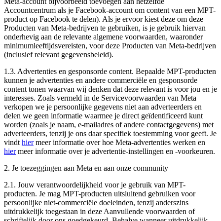
Meta-account bijvoorbeeld toevoegen aan hetzelfde
Accountcentrum als je Facebook-account om content van een MPT-
product op Facebook te delen). Als je ervoor kiest deze om deze
Producten van Meta-bedrijven te gebruiken, is je gebruik hiervan
onderhevig aan de relevante algemene voorwaarden, waaronder
minimumleeftijdsvereisten, voor deze Producten van Meta-bedrijven
(inclusief relevant gegevensbeleid).
1.3.
Advertenties en gesponsorde content
. Bepaalde MPT-producten
kunnen je advertenties en andere commerciële en gesponsorde
content tonen waarvan wij denken dat deze relevant is voor jou en je
interesses. Zoals vermeld in de Servicevoorwaarden van Meta
verkopen we je persoonlijke gegevens niet aan adverteerders en
delen we geen informatie waarmee je direct geïdentificeerd kunt
worden (zoals je naam, e-mailadres of andere contactgegevens) met
adverteerders, tenzij je ons daar specifiek toestemming voor geeft. Je
vindt
hier
meer informatie over hoe Meta-advertenties werken en
hier
meer informatie over je advertentie-instellingen en -voorkeuren.
2. Je toezeggingen aan Meta en aan onze community
2.1.
Jouw verantwoordelijkheid voor je gebruik van MPT-
producten
. Je mag MPT-producten uitsluitend gebruiken voor
persoonlijke niet-commerciële doeleinden, tenzij anderszins
uitdrukkelijk toegestaan in deze Aanvullende voorwaarden of
schriftelijk door ons goedgekeurd. Behalve wanneer uitdrukkelijk