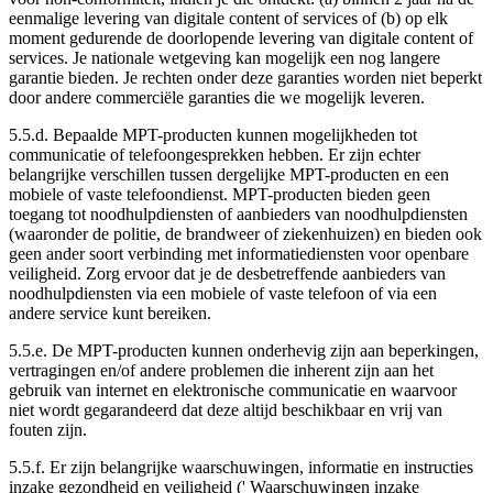
eenmalige levering van digitale content of services of (b) op elk
moment gedurende de doorlopende levering van digitale content of
services. Je nationale wetgeving kan mogelijk een nog langere
garantie bieden. Je rechten onder deze garanties worden niet beperkt
door andere commerciële garanties die we mogelijk leveren.
5.5.d. Bepaalde MPT-producten kunnen mogelijkheden tot
communicatie of telefoongesprekken hebben. Er zijn echter
belangrijke verschillen tussen dergelijke MPT-producten en een
mobiele of vaste telefoondienst. MPT-producten bieden geen
toegang tot noodhulpdiensten of aanbieders van noodhulpdiensten
(waaronder de politie, de brandweer of ziekenhuizen) en bieden ook
geen ander soort verbinding met informatiediensten voor openbare
veiligheid. Zorg ervoor dat je de desbetreffende aanbieders van
noodhulpdiensten via een mobiele of vaste telefoon of via een
andere service kunt bereiken.
5.5.e. De MPT-producten kunnen onderhevig zijn aan beperkingen,
vertragingen en/of andere problemen die inherent zijn aan het
gebruik van internet en elektronische communicatie en waarvoor
niet wordt gegarandeerd dat deze altijd beschikbaar en vrij van
fouten zijn.
5.5.f. Er zijn belangrijke waarschuwingen, informatie en instructies
inzake gezondheid en veiligheid ('
Waarschuwingen inzake