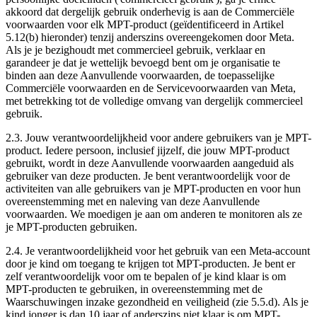
akkoord dat dergelijk gebruik onderhevig is aan de Commerciële
voorwaarden voor elk MPT-product (geïdentificeerd in Artikel
5.12(b) hieronder) tenzij anderszins overeengekomen door Meta.
Als je je bezighoudt met commercieel gebruik, verklaar en
garandeer je dat je wettelijk bevoegd bent om je organisatie te
binden aan deze Aanvullende voorwaarden, de toepasselijke
Commerciële voorwaarden en de Servicevoorwaarden van Meta,
met betrekking tot de volledige omvang van dergelijk commercieel
gebruik.
2.3.
Jouw verantwoordelijkheid voor andere gebruikers van je MPT-
product
. Iedere persoon, inclusief jijzelf, die jouw MPT-product
gebruikt, wordt in deze Aanvullende voorwaarden aangeduid als
gebruiker van deze producten. Je bent verantwoordelijk voor de
activiteiten van alle gebruikers van je MPT-producten en voor hun
overeenstemming met en naleving van deze Aanvullende
voorwaarden. We moedigen je aan om anderen te monitoren als ze
je MPT-producten gebruiken.
2.4.
Je verantwoordelijkheid voor het gebruik van een Meta-account
door je kind om toegang te krijgen tot MPT-producten
. Je bent er
zelf verantwoordelijk voor om te bepalen of je kind klaar is om
MPT-producten te gebruiken, in overeenstemming met de
Waarschuwingen inzake gezondheid en veiligheid (zie 5.5.d). Als je
kind jonger is dan 10 jaar of anderszins niet klaar is om MPT-