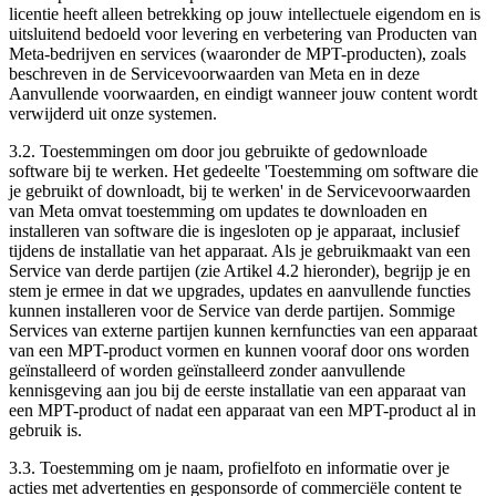
licentie heeft alleen betrekking op jouw intellectuele eigendom en is
uitsluitend bedoeld voor levering en verbetering van Producten van
Meta-bedrijven en services (waaronder de MPT-producten), zoals
beschreven in de Servicevoorwaarden van Meta en in deze
Aanvullende voorwaarden, en eindigt wanneer jouw content wordt
verwijderd uit onze systemen.
3.2.
Toestemmingen om door jou gebruikte of gedownloade
software bij te werken.
Het gedeelte 'Toestemming om software die
je gebruikt of downloadt, bij te werken' in de Servicevoorwaarden
van Meta omvat toestemming om updates te downloaden en
installeren van software die is ingesloten op je apparaat, inclusief
tijdens de installatie van het apparaat. Als je gebruikmaakt van een
Service van derde partijen (zie Artikel 4.2 hieronder), begrijp je en
stem je ermee in dat we upgrades, updates en aanvullende functies
kunnen installeren voor de Service van derde partijen. Sommige
Services van externe partijen kunnen kernfuncties van een apparaat
van een MPT-product vormen en kunnen vooraf door ons worden
geïnstalleerd of worden geïnstalleerd zonder aanvullende
kennisgeving aan jou bij de eerste installatie van een apparaat van
een MPT-product of nadat een apparaat van een MPT-product al in
gebruik is.
3.3.
Toestemming om je naam, profielfoto en informatie over je
acties met advertenties en gesponsorde of commerciële content te