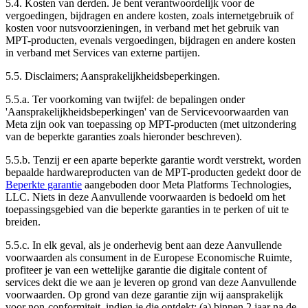
5.4.
Kosten van derden.
Je bent verantwoordelijk voor de
vergoedingen, bijdragen en andere kosten, zoals internetgebruik of
kosten voor nutsvoorzieningen, in verband met het gebruik van
MPT-producten, evenals vergoedingen, bijdragen en andere kosten
in verband met Services van externe partijen.
5.5.
Disclaimers; Aansprakelijkheidsbeperkingen.
5.5.a. Ter voorkoming van twijfel: de bepalingen onder
'Aansprakelijkheidsbeperkingen' van de Servicevoorwaarden van
Meta zijn ook van toepassing op MPT-producten (met uitzondering
van de beperkte garanties zoals hieronder beschreven).
5.5.b. Tenzij er een aparte beperkte garantie wordt verstrekt, worden
bepaalde hardwareproducten van de MPT-producten gedekt door de
Beperkte garantie
aangeboden door Meta Platforms Technologies,
LLC. Niets in deze Aanvullende voorwaarden is bedoeld om het
toepassingsgebied van die beperkte garanties in te perken of uit te
breiden.
5.5.c. In elk geval, als je onderhevig bent aan deze Aanvullende
voorwaarden als consument in de Europese Economische Ruimte,
profiteer je van een wettelijke garantie die digitale content of
services dekt die we aan je leveren op grond van deze Aanvullende
voorwaarden. Op grond van deze garantie zijn wij aansprakelijk
voor non-conformiteit, indien je die ontdekt: (a) binnen 2 jaar na de