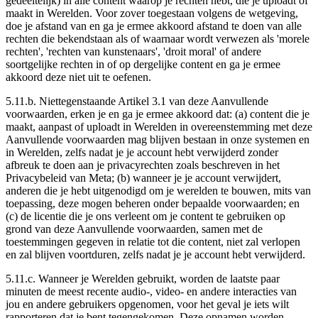
gedeeltelijk) in alle content waarop je rechten hebt, die je uploadt of
maakt in Werelden. Voor zover toegestaan volgens de wetgeving,
doe je afstand van en ga je ermee akkoord afstand te doen van alle
rechten die bekendstaan als of waarnaar wordt verwezen als 'morele
rechten', 'rechten van kunstenaars', 'droit moral' of andere
soortgelijke rechten in of op dergelijke content en ga je ermee
akkoord deze niet uit te oefenen.
5.11.b. Niettegenstaande Artikel 3.1 van deze Aanvullende
voorwaarden, erken je en ga je ermee akkoord dat: (a) content die je
maakt, aanpast of uploadt in Werelden in overeenstemming met deze
Aanvullende voorwaarden mag blijven bestaan in onze systemen en
in Werelden, zelfs nadat je je account hebt verwijderd zonder
afbreuk te doen aan je privacyrechten zoals beschreven in het
Privacybeleid van Meta; (b) wanneer je je account verwijdert,
anderen die je hebt uitgenodigd om je werelden te bouwen, mits van
toepassing, deze mogen beheren onder bepaalde voorwaarden; en
(c) de licentie die je ons verleent om je content te gebruiken op
grond van deze Aanvullende voorwaarden, samen met de
toestemmingen gegeven in relatie tot die content, niet zal verlopen
en zal blijven voortduren, zelfs nadat je je account hebt verwijderd.
5.11.c. Wanneer je Werelden gebruikt, worden de laatste paar
minuten de meest recente audio-, video- en andere interacties van
jou en andere gebruikers opgenomen,
voor het geval je iets wilt
rapporteren dat je bent tegengekomen
. Deze opnamen worden