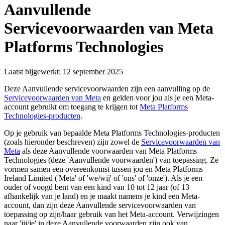
Aanvullende
Servicevoorwaarden van Meta
Platforms Technologies
Laatst bijgewerkt: 12 september 2025
Deze Aanvullende servicevoorwaarden zijn een aanvulling op de
Servicevoorwaarden van Meta
en gelden voor jou als je een Meta-
account gebruikt om toegang te krijgen tot
Meta Platforms
Technologies-producten
.
Op je gebruik van bepaalde Meta Platforms Technologies-producten
(zoals hieronder beschreven) zijn zowel de
Servicevoorwaarden van
Meta
als deze Aanvullende voorwaarden van Meta Platforms
Technologies (deze '
Aanvullende voorwaarden
') van toepassing. Ze
vormen samen een overeenkomst tussen jou en Meta Platforms
Ireland Limited ('
Meta
' of '
we/wij
' of '
ons
' of '
onze
'). Als je een
ouder of voogd bent van een kind van 10 tot 12 jaar (of 13
afhankelijk van je land) en je maakt namens je kind een Meta-
account, dan zijn deze Aanvullende servicevoorwaarden van
toepassing op zijn/haar gebruik van het Meta-account. Verwijzingen
naar 'jij/je' in deze Aanvullende voorwaarden zijn ook van