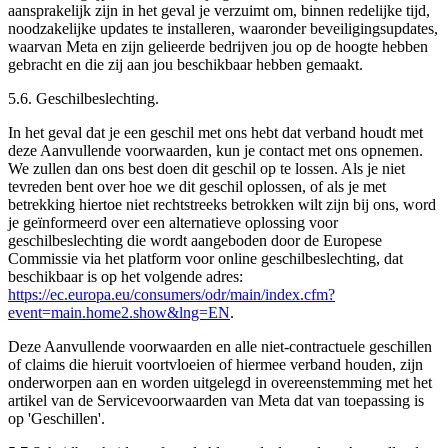
aansprakelijk zijn in het geval je verzuimt om, binnen redelijke tijd,
noodzakelijke updates te installeren, waaronder beveiligingsupdates,
waarvan Meta en zijn gelieerde bedrijven jou op de hoogte hebben
gebracht en die zij aan jou beschikbaar hebben gemaakt.
5.6.
Geschilbeslechting.
In het geval dat je een geschil met ons hebt dat verband houdt met
deze Aanvullende voorwaarden, kun je contact met ons opnemen.
We zullen dan ons best doen dit geschil op te lossen. Als je niet
tevreden bent over hoe we dit geschil oplossen, of als je met
betrekking hiertoe niet rechtstreeks betrokken wilt zijn bij ons, word
je geïnformeerd over een alternatieve oplossing voor
geschilbeslechting die wordt aangeboden door de Europese
Commissie via het platform voor online geschilbeslechting, dat
beschikbaar is op het volgende adres:
https://ec.europa.eu/consumers/odr/main/index.cfm?
event=main.home2.show&lng=EN
.
Deze Aanvullende voorwaarden en alle niet-contractuele geschillen
of claims die hieruit voortvloeien of hiermee verband houden, zijn
onderworpen aan en worden uitgelegd in overeenstemming met het
artikel van de Servicevoorwaarden van Meta dat van toepassing is
op 'Geschillen'.