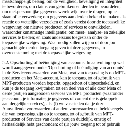
maatschappelijk belang; om de veiligheid, beveiliging en integriteit
te bevorderen; om claims van gebruikers en derden te beoordelen;
om niet-persoonlijke gegevens wereldwijd over te dragen, op te
slaan of te verwerken; om gegevens aan derden bekend te maken als
reactie op wettelijke verzoeken of zoals vereist door de toepasselijke
wetgeving; om nieuwe producten of services te ontwikkelen,
waaronder kunstmatige intelligentie; om meet-, analyse- en zakelijke
services te bieden; en zoals anderszins toegestaan onder de
toepasselijke wetgeving. Waar nodig zullen wij jou of door jou
gemachtigde derden toegang geven tot deze gegevens, in
overeenstemming met de toepasselijke wetgeving.
5.2.
Opschorting of beëindiging van accounts
. In aanvulling op wat
wordt aangegeven onder 'Opschorting of beëindiging van accounts'
in de Servicevoorwaarden van Meta, wat van toepassing is op MPT-
producten en het Meta-account, kan je toegang tot of gebruik van
MPT-producten worden beperkt, opgeschort of uitgeschakeld, en
kun je de toegang kwijtraken tot een deel van of alle door Meta of
derde partijen aangeboden services via MPT-producten (waaronder
je account, je informatie, je gegevens of content die is gekoppeld
aan dergelijke services), als: (i) we vaststellen dat je deze
Aanvullende voorwaarden of andere voorwaarden en beleidsregels
die van toepassing zijn op je toegang tot of gebruik van MPT-
producten of Services van derde partijen duidelijk, ernstig of
herhaaldelijk hebt geschonden; of (ii) jouw toegang tot of gebruik