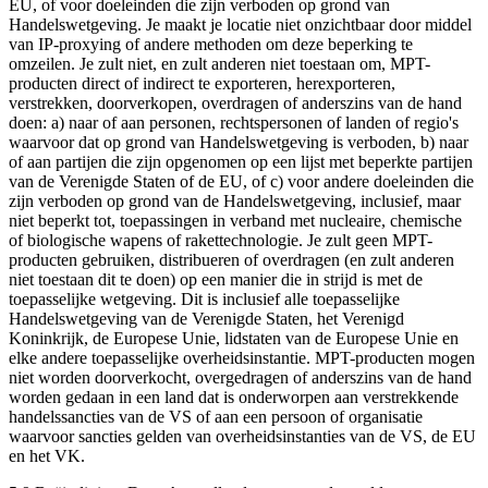
EU, of voor doeleinden die zijn verboden op grond van
Handelswetgeving. Je maakt je locatie niet onzichtbaar door middel
van IP-proxying of andere methoden om deze beperking te
omzeilen. Je zult niet, en zult anderen niet toestaan om, MPT-
producten direct of indirect te exporteren, herexporteren,
verstrekken, doorverkopen, overdragen of anderszins van de hand
doen: a) naar of aan personen, rechtspersonen of landen of regio's
waarvoor dat op grond van Handelswetgeving is verboden, b) naar
of aan partijen die zijn opgenomen op een lijst met beperkte partijen
van de Verenigde Staten of de EU, of c) voor andere doeleinden die
zijn verboden op grond van de Handelswetgeving, inclusief, maar
niet beperkt tot, toepassingen in verband met nucleaire, chemische
of biologische wapens of rakettechnologie. Je zult geen MPT-
producten gebruiken, distribueren of overdragen (en zult anderen
niet toestaan dit te doen) op een manier die in strijd is met de
toepasselijke wetgeving. Dit is inclusief alle toepasselijke
Handelswetgeving van de Verenigde Staten, het Verenigd
Koninkrijk, de Europese Unie, lidstaten van de Europese Unie en
elke andere toepasselijke overheidsinstantie. MPT-producten mogen
niet worden doorverkocht, overgedragen of anderszins van de hand
worden gedaan in een land dat is onderworpen aan verstrekkende
handelssancties van de VS of aan een persoon of organisatie
waarvoor sancties gelden van overheidsinstanties van de VS, de EU
en het VK.