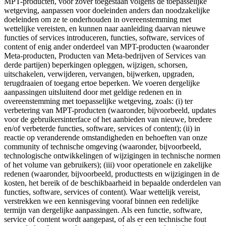
MPT-producten, voor zover toegestaan volgens de toepasselijke
wetgeving, aanpassen voor doeleinden anders dan noodzakelijke
doeleinden om ze te onderhouden in overeenstemming met
wettelijke vereisten, en kunnen naar aanleiding daarvan nieuwe
functies of services introduceren, functies, software, services of
content of enig ander onderdeel van MPT-producten (waaronder
Meta-producten, Producten van Meta-bedrijven of Services van
derde partijen) beperkingen opleggen, wijzigen, schorsen,
uitschakelen, verwijderen, vervangen, bijwerken, upgraden,
terugdraaien of toegang ertoe beperken. We voeren dergelijke
aanpassingen uitsluitend door met geldige redenen en in
overeenstemming met toepasselijke wetgeving, zoals: (i) ter
verbetering van MPT-producten (waaronder, bijvoorbeeld, updates
voor de gebruikersinterface of het aanbieden van nieuwe, bredere
en/of verbeterde functies, software, services of content); (ii) in
reactie op veranderende omstandigheden en behoeften van onze
community of technische omgeving (waaronder, bijvoorbeeld,
technologische ontwikkelingen of wijzigingen in technische normen
of het volume van gebruikers); (iii) voor operationele en zakelijke
redenen (waaronder, bijvoorbeeld, producttests en wijzigingen in de
kosten, het bereik of de beschikbaarheid in bepaalde onderdelen van
functies, software, services of content). Waar wettelijk vereist,
verstrekken we een kennisgeving vooraf binnen een redelijke
termijn van dergelijke aanpassingen. Als een functie, software,
service of content wordt aangepast, of als er een technische fout