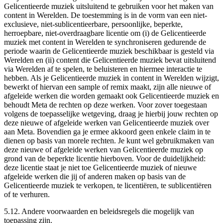
Gelicentieerde muziek uitsluitend te gebruiken voor het maken van
content in Werelden. De toestemming is in de vorm van een niet-
exclusieve, niet-sublicentieerbare, persoonlijke, beperkte,
herroepbare, niet-overdraagbare licentie om (i) de Gelicentieerde
muziek met content in Werelden te synchroniseren gedurende de
periode waarin de Gelicentieerde muziek beschikbaar is gesteld via
Werelden en (ii) content die Gelicentieerde muziek bevat uitsluitend
via Werelden af te spelen, te beluisteren en hiermee interactie te
hebben. Als je Gelicentieerde muziek in content in Werelden wijzigt,
bewerkt of hiervan een sample of remix maakt, zijn alle nieuwe of
afgeleide werken die worden gemaakt ook Gelicentieerde muziek en
behoudt Meta de rechten op deze werken. Voor zover toegestaan
volgens de toepasselijke wetgeving, draag je hierbij jouw rechten op
deze nieuwe of afgeleide werken van Gelicentieerde muziek over
aan Meta. Bovendien ga je ermee akkoord geen enkele claim in te
dienen op basis van morele rechten. Je kunt wel gebruikmaken van
deze nieuwe of afgeleide werken van Gelicentieerde muziek op
grond van de beperkte licentie hierboven. Voor de duidelijkheid:
deze licentie staat je niet toe Gelicentieerde muziek of nieuwe
afgeleide werken die jij of anderen maken op basis van de
Gelicentieerde muziek te verkopen, te licentiëren, te sublicentiëren
of te verhuren.
5.12.
Andere voorwaarden en beleidsregels die mogelijk van
toepassing zijn.