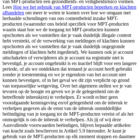
van MPT-producten een gezondheids- en veiligheidsrisico vormen.
Lees
Hoe we het gebruik van MPT-producten beperken en klachten
afhandelen
om meer te weten te komen over hoe we omgaan met
herhaalde schendingen van ons contentbeleid inzake MPT-
producten (waaronder ons beleid specifiek voor MPT-producten
waarin staat hoe we de toegang tot MPT-producten kunnen
opschorten als we vaststellen dat je vaak duidelijk illegale content
hebt verstrekt, of de verwerking van meldingen of klachten kunnen
opschorten als we vaststellen dat je vaak duidelijk ongegronde
meldingen of klachten hebt ingediend). We kunnen ook je account
uitschakelen of verwijderen als je account na registratie niet is
bevestigd, je account ongebruikt is en inactief blijft voor een langere
periode, of als we ontdekken dat iemand je account heeft gebruikt
zonder je toestemming en we je eigendom van het account niet
kunnen bevestigen, of in het geval we dit zijn verplicht op grond
van toepasselijke wetgeving. Over het algemeen stellen we je van
tevoren op de hoogte en geven we je de gelegenheid om de
betreffende inbreuk(en) te verhelpen. Er wordt echter geen
voorafgaande kennisgeving en/of gelegenheid om de inbreuk te
verhelpen gegeven als de ernst van de inbreuk onmiddellijke
beëindiging van je toegang tot de MPT-producten vereist of als het
onmogelijk is om de inbreuk te verhelpen. Als jij of wij deze
Aanvullende voorwaarden beëindigen, blijven bepaalde artikelen
van kracht zoals beschreven in Artikel 5.9 hieronder. Je kunt je
gebruik van de MPT-producten op elk moment stoppen en daarmee