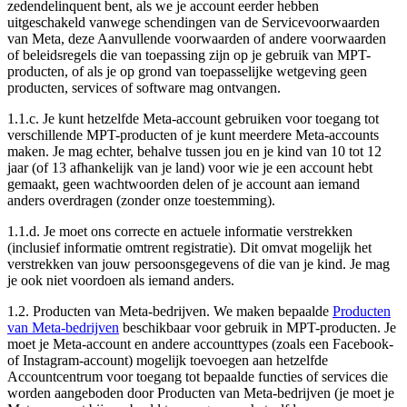
zedendelinquent bent, als we je account eerder hebben
uitgeschakeld vanwege schendingen van de Servicevoorwaarden
van Meta, deze Aanvullende voorwaarden of andere voorwaarden
of beleidsregels die van toepassing zijn op je gebruik van MPT-
producten, of als je op grond van toepasselijke wetgeving geen
producten, services of software mag ontvangen.
1.1.c. Je kunt hetzelfde Meta-account gebruiken voor toegang tot
verschillende MPT-producten of je kunt meerdere Meta-accounts
maken. Je mag echter, behalve tussen jou en je kind van 10 tot 12
jaar (of 13 afhankelijk van je land) voor wie je een account hebt
gemaakt, geen wachtwoorden delen of je account aan iemand
anders overdragen (zonder onze toestemming).
1.1.d. Je moet ons correcte en actuele informatie verstrekken
(inclusief informatie omtrent registratie). Dit omvat mogelijk het
verstrekken van jouw persoonsgegevens of die van je kind. Je mag
je ook niet voordoen als iemand anders.
1.2.
Producten van Meta-bedrijven
. We maken bepaalde
Producten
van Meta-bedrijven
beschikbaar voor gebruik in MPT-producten. Je
moet je Meta-account en andere accounttypes (zoals een Facebook-
of Instagram-account) mogelijk toevoegen aan hetzelfde
Accountcentrum voor toegang tot bepaalde functies of services die
worden aangeboden door Producten van Meta-bedrijven (je moet je