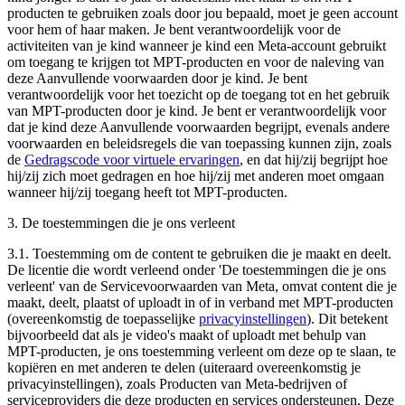
producten te gebruiken zoals door jou bepaald, moet je geen account
voor hem of haar maken. Je bent verantwoordelijk voor de
activiteiten van je kind wanneer je kind een Meta-account gebruikt
om toegang te krijgen tot MPT-producten en voor de naleving van
deze Aanvullende voorwaarden door je kind. Je bent
verantwoordelijk voor het toezicht op de toegang tot en het gebruik
van MPT-producten door je kind. Je bent er verantwoordelijk voor
dat je kind deze Aanvullende voorwaarden begrijpt, evenals andere
voorwaarden en beleidsregels die van toepassing kunnen zijn, zoals
de
Gedragscode voor virtuele ervaringen
, en dat hij/zij begrijpt hoe
hij/zij zich moet gedragen en hoe hij/zij met anderen moet omgaan
wanneer hij/zij toegang heeft tot MPT-producten.
3. De toestemmingen die je ons verleent
3.1.
Toestemming om de content te gebruiken die je maakt en deelt
.
De licentie die wordt verleend onder 'De toestemmingen die je ons
verleent' van de Servicevoorwaarden van Meta, omvat content die je
maakt, deelt, plaatst of uploadt in of in verband met MPT-producten
(overeenkomstig de toepasselijke
privacyinstellingen
). Dit betekent
bijvoorbeeld dat als je video's maakt of uploadt met behulp van
MPT-producten, je ons toestemming verleent om deze op te slaan, te
kopiëren en met anderen te delen (uiteraard overeenkomstig je
privacyinstellingen), zoals Producten van Meta-bedrijven of
serviceproviders die deze producten en services ondersteunen. Deze