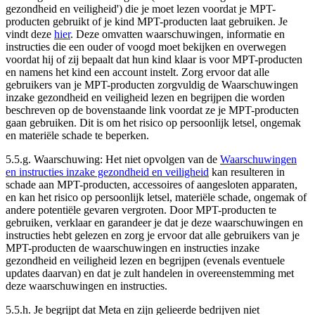
gezondheid en veiligheid
') die je moet lezen voordat je MPT-
producten gebruikt of je kind MPT-producten laat gebruiken. Je
vindt deze
hier
. Deze omvatten waarschuwingen, informatie en
instructies die een ouder of voogd moet bekijken en overwegen
voordat hij of zij bepaalt dat hun kind klaar is voor MPT-producten
en namens het kind een account instelt. Zorg ervoor dat alle
gebruikers van je MPT-producten zorgvuldig de Waarschuwingen
inzake gezondheid en veiligheid lezen en begrijpen die worden
beschreven op de bovenstaande link voordat ze je MPT-producten
gaan gebruiken. Dit is om het risico op persoonlijk letsel, ongemak
en materiële schade te beperken.
5.5.g.
Waarschuwing
: Het niet opvolgen van de
Waarschuwingen
en instructies inzake gezondheid en veiligheid
kan resulteren in
schade aan MPT-producten, accessoires of aangesloten apparaten,
en kan het risico op persoonlijk letsel, materiële schade, ongemak of
andere potentiële gevaren vergroten. Door MPT-producten te
gebruiken, verklaar en garandeer je dat je deze waarschuwingen en
instructies hebt gelezen en zorg je ervoor dat alle gebruikers van je
MPT-producten de waarschuwingen en instructies inzake
gezondheid en veiligheid lezen en begrijpen (evenals eventuele
updates daarvan) en dat je zult handelen in overeenstemming met
deze waarschuwingen en instructies.
5.5.h. Je begrijpt dat Meta en zijn gelieerde bedrijven niet