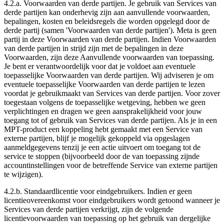
4.2.a.
Voorwaarden van derde partijen
. Je gebruik van Services van
derde partijen kan onderhevig zijn aan aanvullende voorwaarden,
bepalingen, kosten en beleidsregels die worden opgelegd door de
derde partij (samen
'Voorwaarden van derde partijen'
). Meta is geen
partij in deze Voorwaarden van derde partijen. Indien Voorwaarden
van derde partijen in strijd zijn met de bepalingen in deze
Voorwaarden, zijn deze Aanvullende voorwaarden van toepassing.
Je bent er verantwoordelijk voor dat je voldoet aan eventuele
toepasselijke Voorwaarden van derde partijen. Wij adviseren je om
eventuele toepasselijke Voorwaarden van derde partijen te lezen
voordat je gebruikmaakt van Services van derde partijen. Voor zover
toegestaan volgens de toepasselijke wetgeving, hebben we geen
verplichtingen en dragen we geen aansprakelijkheid voor jouw
toegang tot of gebruik van Services van derde partijen. Als je in een
MPT-product een koppeling hebt gemaakt met een Service van
externe partijen, blijf je mogelijk gekoppeld via opgeslagen
aanmeldgegevens tenzij je een actie uitvoert om toegang tot de
service te stoppen (bijvoorbeeld door de van toepassing zijnde
accountinstellingen voor de betreffende Service van externe partijen
te wijzigen).
4.2.b.
Standaardlicentie voor eindgebruikers
. Indien er geen
licentieovereenkomst voor eindgebruikers wordt getoond wanneer je
Services van derde partijen verkrijgt, zijn de volgende
licentievoorwaarden van toepassing op het gebruik van dergelijke