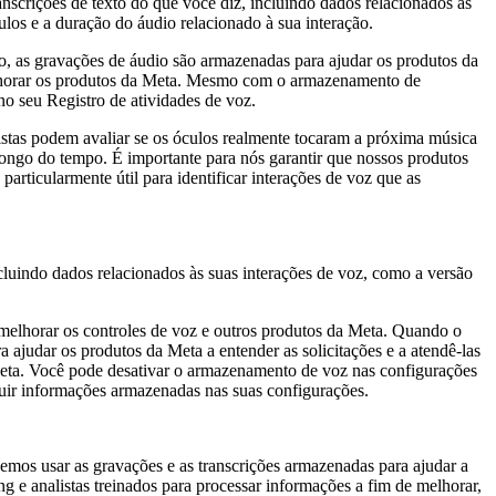
scrições de texto do que você diz, incluindo dados relacionados às
los e a duração do áudio relacionado à sua interação.
, as gravações de áudio são armazenadas para ajudar os produtos da
 melhorar os produtos da Meta. Mesmo com o armazenamento de
o seu Registro de atividades de voz.
istas podem avaliar se os óculos realmente tocaram a próxima música
ngo do tempo. É importante para nós garantir que nossos produtos
particularmente útil para identificar interações de voz que as
ncluindo dados relacionados às suas interações de voz, como a versão
 melhorar os controles de voz e outros produtos da Meta. Quando o
 ajudar os produtos da Meta a entender as solicitações e a atendê-las
 Meta. Você pode desativar o armazenamento de voz nas configurações
ir informações armazenadas nas suas configurações.
emos usar as gravações e as transcrições armazenadas para ajudar a
e analistas treinados para processar informações a fim de melhorar,