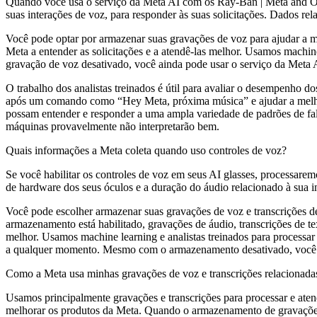
Quando você usa o serviço da Meta AI com os Ray-Ban | Meta and Oakl
suas interações de voz, para responder às suas solicitações. Dados r
Você pode optar por armazenar suas gravações de voz para ajudar a m
Meta a entender as solicitações e a atendê-las melhor. Usamos machi
gravação de voz desativado, você ainda pode usar o serviço da Meta A
O trabalho dos analistas treinados é útil para avaliar o desempenho 
após um comando como “Hey Meta, próxima música” e ajudar a melhora
possam entender e responder a uma ampla variedade de padrões de fala, f
máquinas provavelmente não interpretarão bem.
Quais informações a Meta coleta quando uso controles de voz?
Se você habilitar os controles de voz em seus AI glasses, processarem
de hardware dos seus óculos e a duração do áudio relacionado à sua in
Você pode escolher armazenar suas gravações de voz e transcrições de
armazenamento está habilitado, gravações de áudio, transcrições de te
melhor. Usamos machine learning e analistas treinados para processa
a qualquer momento. Mesmo com o armazenamento desativado, você ai
Como a Meta usa minhas gravações de voz e transcrições relacionada
Usamos principalmente gravações e transcrições para processar e aten
melhorar os produtos da Meta. Quando o armazenamento de gravações d