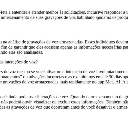
a a entender e atender melhor às solicitações, inclusive responder a um
o armazenamento de suas gravações de voz habilitado ajudarão os produ
 na análise de gravações de voz armazenadas. Esses indivíduos devem c
im de garantir que eles acessem apenas as informações necessárias para
ndo elas são analisadas.
s interações de voz?
 de voz mesmo se você ativar uma interação de voz involuntariamente.
cionamentos” ou ativações incorretas e as excluiremos em até 90 dias a
ir gravações de voz armazenadas mais rapidamente no app Meta AI. A 
cê ainda pode usar interações de voz. Quando o armazenamento de grav
 não poderá ouvir, visualizar ou excluir essas informações. Também n
 Todas as gravações de voz que ocorreram antes de você desativar o ar