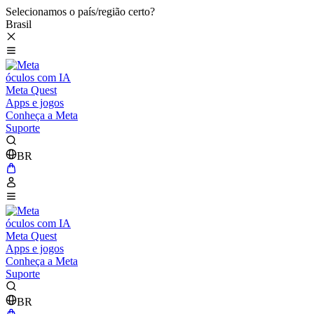
Selecionamos o país/região certo?
Brasil
óculos com IA
Meta Quest
Apps e jogos
Conheça a Meta
Suporte
BR
óculos com IA
Meta Quest
Apps e jogos
Conheça a Meta
Suporte
BR