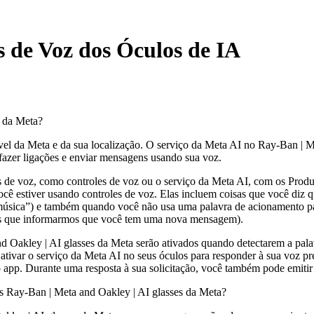
s de Voz dos Óculos de IA
s da Meta?
el da Meta e da sua localização. O serviço da Meta AI no Ray-Ban | Me
 fazer ligações e enviar mensagens usando sua voz.
s de voz, como controles de voz ou o serviço da Meta AI, com os Produt
cê estiver usando controles de voz. Elas incluem coisas que você diz 
música”) e também quando você não usa uma palavra de acionamento par
is que informarmos que você tem uma nova mensagem).
and Oakley | AI glasses da Meta serão ativados quando detectarem a pa
ivar o serviço da Meta AI no seus óculos para responder à sua voz pre
do app. Durante uma resposta à sua solicitação, você também pode emit
s Ray-Ban | Meta and Oakley | AI glasses da Meta?