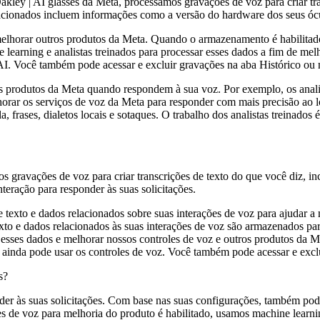
ey | AI glasses da Meta, processamos gravações de voz para criar tran
elacionados incluem informações como a versão do hardware dos seus ócu
elhorar outros produtos da Meta. Quando o armazenamento é habilitado
ne learning e analistas treinados para processar esses dados a fim de
I. Você também pode acessar e excluir gravações na aba Histórico ou n
dos produtos da Meta quando respondem à sua voz. Por exemplo, os anal
r os serviços de voz da Meta para responder com mais precisão ao lo
rases, dialetos locais e sotaques. O trabalho dos analistas treinados é 
os gravações de voz para criar transcrições de texto do que você diz, i
teração para responder às suas solicitações.
 texto e dados relacionados sobre suas interações de voz para ajudar a
xto e dados relacionados às suas interações de voz são armazenados para
r esses dados e melhorar nossos controles de voz e outros produtos da
nda pode usar os controles de voz. Você também pode acessar e exclu
s?
der às suas solicitações. Com base nas suas configurações, também pod
e voz para melhoria do produto é habilitado, usamos machine learning 