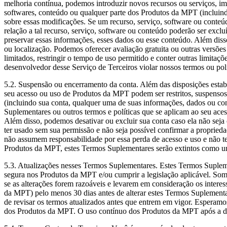
melhoria contínua, podemos introduzir novos recursos ou serviços, impor 
softwares, conteúdo ou qualquer parte dos Produtos da MPT (incluin
sobre essas modificações. Se um recurso, serviço, software ou conteú
relação a tal recurso, serviço, software ou conteúdo poderão ser excl
preservar essas informações, esses dados ou esse conteúdo. Além diss
ou localização. Podemos oferecer avaliação gratuita ou outras versõ
limitados, restringir o tempo de uso permitido e conter outras limita
desenvolvedor desse Serviço de Terceiros violar nossos termos ou pol
5.2.
Suspensão ou encerramento da conta
. Além das disposições esta
seu acesso ou uso de Produtos da MPT podem ser restritos, suspensos 
(incluindo sua conta, qualquer uma de suas informações, dados ou cont
Suplementares ou outros termos e políticas que se aplicam ao seu ace
Além disso, podemos desativar ou excluir sua conta caso ela não seja
ter usado sem sua permissão e não seja possível confirmar a proprieda
não assumem responsabilidade por essa perda de acesso e uso e não t
Produtos da MPT, estes Termos Suplementares serão extintos como um
5.3.
Atualizações nesses Termos Suplementares
. Estes Termos Suplem
segura nos Produtos da MPT e/ou cumprir a legislação aplicável. Som
se as alterações forem razoáveis e levarem em consideração os intere
da MPT) pelo menos 30 dias antes de alterar estes Termos Suplementa
de revisar os termos atualizados antes que entrem em vigor. Espera
dos Produtos da MPT. O uso contínuo dos Produtos da MPT após a dat