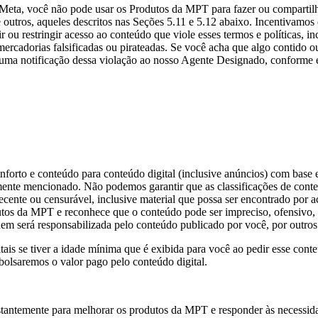
 Meta, você não pode usar os Produtos da MPT para fazer ou compartilh
e outros, aqueles descritos nas Seções 5.11 e 5.12 abaixo. Incentivamo
r ou restringir acesso ao conteúdo que viole esses termos e políticas, in
e mercadorias falsificadas ou pirateadas. Se você acha que algo contido 
e uma notificação dessa violação ao nosso Agente Designado, conforme 
conforto e conteúdo para conteúdo digital (inclusive anúncios) com bas
mente mencionado. Não podemos garantir que as classificações de cont
ecente ou censurável, inclusive material que possa ser encontrado por ac
utos da MPT e reconhece que o conteúdo pode ser impreciso, ofensivo, 
nem será responsabilizada pelo conteúdo publicado por você, por outro
itais se tiver a idade mínima que é exibida para você ao pedir esse con
bolsaremos o valor pago pelo conteúdo digital.
stantemente para melhorar os produtos da MPT e responder às necessi