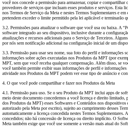
você nos concede a permissão para armazenar, copiar e compartilhar
provedores de serviços que incluam esses produtos e serviços. Esta l
nos Termos de Serviço da Meta e nestes Termos Suplementares e em c
pretendem exceder o limite permitido pela lei aplicável e terminarão 
3.2.
Permissões para atualizar o software que você usa ou baixa.
A “Pe
software integrado ao seu dispositivo, inclusive durante a configuraç
atualizações e recursos adicionais para o Serviço de Terceiros. Algun
por nós sem notificação adicional na configuração inicial de um dis
3.3.
Permissão para usar seu nome, sua foto do perfil e informações 
informações sobre ações executadas nos Produtos da MPT (por exempl
MPT, sem que você receba qualquer compensação. Além disso, se você
você também permite exibir suas informações de perfil e informaçõe
atividade nos Produtos da MPT podem ver esse tipo de anúncio e co
4. O que você pode compartilhar e fazer nos Produtos da Meta
4.1.
Permissão para uso
. Se o seu Produto da MPT inclui apps de soft
meio deste documento concedemos a você licença e direito limitado, pe
dos Produtos da MPT) esses Softwares e Conteúdos nos dispositivos 
autorizado pela Meta por escrito), sujeito ao cumprimento desses Te
automaticamente a licença concedida nestes Termos Suplementares. As 
concedidos; não há concessão de licença ou direito implícito. O Softw
Meta também exige que você use somente a versão mais atual do Sof