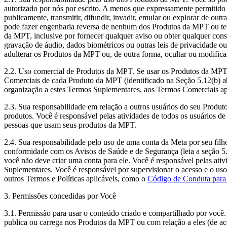
autorizado por nós por escrito. A menos que expressamente permitido po
publicamente, transmitir, difundir, invadir, emular ou explorar de out
pode fazer engenharia reversa de nenhum dos Produtos da MPT ou tent
da MPT, inclusive por fornecer qualquer aviso ou obter qualquer co
gravação de áudio, dados biométricos ou outras leis de privacidade o
adulterar os Produtos da MPT ou, de outra forma, ocultar ou modificar
2.2.
Uso comercial de Produtos da MPT
. Se usar os Produtos da MPT 
Comerciais de cada Produto da MPT (identificado na Seção 5.12(b) aba
organização a estes Termos Suplementares, aos Termos Comerciais ap
2.3.
Sua responsabilidade em relação a outros usuários do seu Produ
produtos. Você é responsável pelas atividades de todos os usuários
pessoas que usam seus produtos da MPT.
2.4.
Sua responsabilidade pelo uso de uma conta da Meta por seu fil
conformidade com os Avisos de Saúde e de Segurança (leia a seção 5.
você não deve criar uma conta para ele. Você é responsável pelas at
Suplementares. Você é responsável por supervisionar o acesso e o us
outros Termos e Políticas aplicáveis, como o
Código de Conduta para 
3. Permissões concedidas por Você
3.1.
Permissão para usar o conteúdo criado e compartilhado por você
publica ou carrega nos Produtos da MPT ou com relação a eles (de a