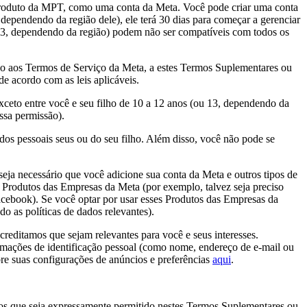
 Produto da MPT, como uma conta da Meta. Você pode criar uma conta
dependendo da região dele), ele terá 30 dias para começar a gerenciar
u 13, dependendo da região) podem não ser compatíveis com todos os
ção aos Termos de Serviço da Meta, a estes Termos Suplementares ou
de acordo com as leis aplicáveis.
xceto entre você e seu filho de 10 a 12 anos (ou 13, dependendo da
ssa permissão).
ados pessoais seus ou do seu filho. Além disso, você não pode se
ja necessário que você adicione sua conta da Meta e outros tipos de
Produtos das Empresas da Meta (por exemplo, talvez seja preciso
ebook). Se você optar por usar esses Produtos das Empresas da
o as políticas de dados relevantes).
editamos que sejam relevantes para você e seus interesses.
mações de identificação pessoal (como nome, endereço de e-mail ou
re suas configurações de anúncios e preferências
aqui
.
nos que seja expressamente permitido nestes Termos Suplementares ou