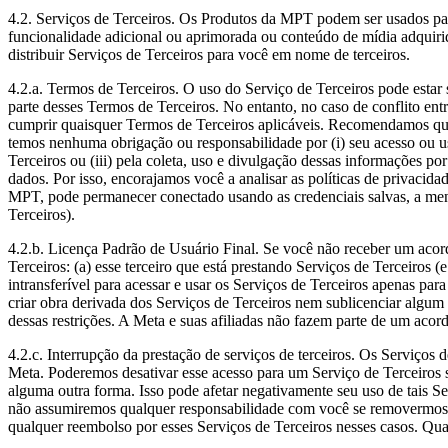
4.2.
Serviços de Terceiros
. Os Produtos da MPT podem ser usados para a
funcionalidade adicional ou aprimorada ou conteúdo de mídia adquiri
distribuir Serviços de Terceiros para você em nome de terceiros.
4.2.a.
Termos de Terceiros
. O uso do Serviço de Terceiros pode estar s
parte desses Termos de Terceiros. No entanto, no caso de conflito en
cumprir quaisquer Termos de Terceiros aplicáveis. Recomendamos que v
temos nenhuma obrigação ou responsabilidade por (i) seu acesso ou us
Terceiros ou (iii) pela coleta, uso e divulgação dessas informações po
dados. Por isso, encorajamos você a analisar as políticas de privaci
MPT, pode permanecer conectado usando as credenciais salvas, a meno
Terceiros).
4.2.b.
Licença Padrão de Usuário Final
. Se você não receber um acord
Terceiros: (a) esse terceiro que está prestando Serviços de Terceiros (
intransferível para acessar e usar os Serviços de Terceiros apenas par
criar obra derivada dos Serviços de Terceiros nem sublicenciar algum 
dessas restrições. A Meta e suas afiliadas não fazem parte de um acor
4.2.c.
Interrupção da prestação de serviços de terceiros
. Os Serviços d
Meta. Poderemos desativar esse acesso para um Serviço de Terceiros se
alguma outra forma. Isso pode afetar negativamente seu uso de tais Ser
não assumiremos qualquer responsabilidade com você se removermos o
qualquer reembolso por esses Serviços de Terceiros nesses casos. Quai