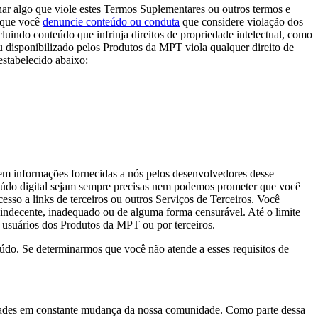
ar algo que viole estes Termos Suplementares ou outros termos e
s que você
denuncie conteúdo ou conduta
que considere violação dos
cluindo conteúdo que infrinja direitos de propriedade intelectual, como
ou disponibilizado pelos Produtos da MPT viola qualquer direito de
estabelecido abaixo:
e em informações fornecidas a nós pelos desenvolvedores desse
eúdo digital sejam sempre precisas nem podemos prometer que você
esso a links de terceiros ou outros Serviços de Terceiros.
Você
indecente, inadequado ou de alguma forma censurável. Até o limite
s usuários dos Produtos da MPT ou por terceiros.
teúdo. Se determinarmos que você não atende a esses requisitos de
dades em constante mudança da nossa comunidade. Como parte dessa