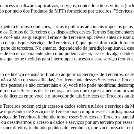
cessar software, aplicativos, serviços, conteúdo e itens virtuais (inclu
do por meio dos Produtos da MPT) fornecidos por terceiros ("
Serviços 
ujeito a termos, condições, tarifas e políticas adicionais impostos pelo
tre os Termos de Terceiros e as disposições destes Termos Suplementar
ocê analise quaisquer Termos de Terceiros aplicáveis antes de usar os
o de quaisquer Serviços de Terceiros, (ii) qualquer informação forneci
r parte de terceiros. No entanto, dependendo da jurisdição aplicável, es
dade de terceiros para entender como podem coletar, usar e divulgar da
s que tome medidas para interromper o acesso a esse serviço (como alt
o de licença de usuário final ao adquirir os Serviços de Terceiros, os s
e não a Meta ou suas afiliadas) é o licenciante desses Serviços de Tercei
a fins pessoais e não comerciais; e (c) você não pode modificar, descomp
direito aos Serviços de Terceiros, a menos que expressamente autorizad
do de licença entre você e o provedor de tais Serviços de Terceiros ou d
e Terceiros podem exigir acesso a dados sobre usuários e serviços da Me
 o prestador de Serviços de Terceiro não cumprir esses acordos, nossas 
viços de Terceiros, incluindo tornar esses Serviços de Terceiros parcial
u desativarmos o acesso a dados e serviços por um terceiro por esses 
squer direitos, incluindo pedidos de reembolso, que você possa ter em 