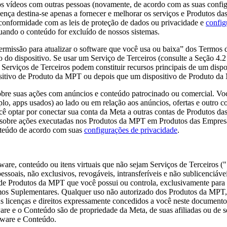
 os vídeos com outras pessoas (novamente, de acordo com as suas conf
icença destina-se apenas a fornecer e melhorar os serviços e Produtos 
onformidade com as leis de proteção de dados ou privacidade e
config
quando o conteúdo for excluído de nossos sistemas.
rmissão para atualizar o software que você usa ou baixa” dos Termos de
ão do dispositivo. Se usar um Serviço de Terceiros (consulte a Seção 4
s Serviços de Terceiros podem constituir recursos principais de um dis
positivo de Produto da MPT ou depois que um dispositivo de Produto da
sobre suas ações com anúncios e conteúdo patrocinado ou comercial
. Vo
o, apps usados) ao lado ou em relação aos anúncios, ofertas e outro c
 optar por conectar sua conta da Meta a outras contas de Produtos d
s sobre ações executadas nos Produtos da MPT em Produtos das Empres
nteúdo de acordo com suas
configurações de privacidade
.
ware, conteúdo ou itens virtuais que não sejam Serviços de Terceiros (
"
ssoais, não exclusivos, revogáveis, intransferíveis e não sublicenciáve
de Produtos da MPT que você possui ou controla, exclusivamente para 
rmos Suplementares. Qualquer uso não autorizado dos Produtos da MPT, 
licenças e direitos expressamente concedidos a você neste documento o
are e o Conteúdo são de propriedade da Meta, de suas afiliadas ou de s
tware e Conteúdo.