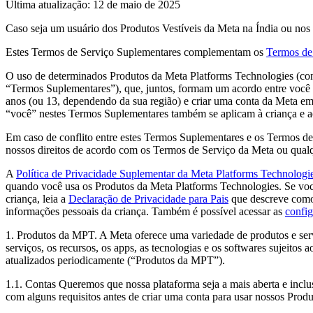
Última atualização: 12 de maio de 2025
Caso seja um usuário dos Produtos Vestíveis da Meta na
Índia ou no
Estes Termos de Serviço Suplementares complementam os
Termos de
O uso de determinados Produtos da Meta Platforms Technologies (con
“
Termos Suplementares
”), que, juntos, formam um acordo entre você 
anos (ou 13, dependendo da sua região) e criar uma conta da Meta em 
“você” nestes Termos Suplementares também se aplicam à criança e ao 
Em caso de conflito entre estes Termos Suplementares e os Termos d
nossos direitos de acordo com os Termos de Serviço da Meta ou qualq
A
Política de Privacidade Suplementar da Meta Platforms Technologi
quando você usa os Produtos da Meta Platforms Technologies. Se você
criança, leia a
Declaração de Privacidade para Pais
que descreve como 
informações pessoais da criança. Também é possível acessar as
confi
1.
Produtos da MPT
. A Meta oferece uma variedade de produtos e se
serviços, os recursos, os apps, as tecnologias e os softwares sujeito
atualizados periodicamente (“
Produtos da MPT
”).
1.1.
Contas
Queremos que nossa plataforma seja a mais aberta e inclus
com alguns requisitos antes de criar uma conta para usar nossos Pro