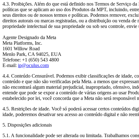
4.3.
Proibições
. Além do que está definido nos Termos de Serviço da
políticas que se aplicam ao uso dos Produtos da MPT, incluindo, entr
seus direitos ou de nossos termos e políticas. Podemos remover, exclui
direitos autorais ou marcas registradas, ou a distribuição ou venda d
propriedade intelectual de sua propriedade ou sob seu controle, envi
Agente Designado da Meta
Meta Platforms, Inc.
1601 Willow Road
Menlo Park, CA 94025, EUA
Telefone: +1 (650) 543 4800
E-mail:
ip@oculus.com
4.4.
Conteúdo Censurável
. Podemos exibir classificações de idade, 
conteúdo e que não são verificadas pela Meta. a menos que expressa
não encontrará algum material prejudicial, inapropriado, ofensivo, ind
entende que pode se expor a conteúdo de várias origens ao usar Prod
estabelecido por lei, você concorda que a Meta não será responsável 
4.5.
Restrições de idade
. Você só poderá acessar certos conteúdos dig
idade, poderemos desativar seu acesso ao conteúdo digital e não reem
5. Disposições adicionais
5.1.
A funcionalidade pode ser alterada ou limitada
. Trabalhamos con