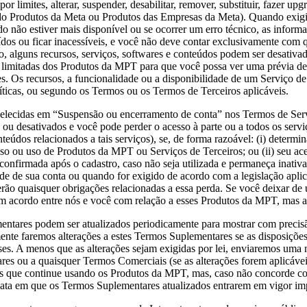
limites, alterar, suspender, desabilitar, remover, substituir, fazer upgra
do Produtos da Meta ou Produtos das Empresas da Meta). Quando exigi
do não estiver mais disponível ou se ocorrer um erro técnico, as infor
uídos ou ficar inacessíveis, e você não deve contar exclusivamente com
o, alguns recursos, serviços, softwares e conteúdos podem ser desativ
es limitadas dos Produtos da MPT para que você possa ver uma prévia de
ções. Os recursos, a funcionalidade ou a disponibilidade de um Serviço 
íticas, ou segundo os Termos ou os Termos de Terceiros aplicáveis.
belecidas em “Suspensão ou encerramento de conta” nos Termos de Ser
ou desativados e você pode perder o acesso à parte ou a todos os serv
eúdos relacionados a tais serviços), se, de forma razoável: (i) determ
sso ou uso de Produtos da MPT ou Serviços de Terceiros; ou (ii) seu a
 confirmada após o cadastro, caso não seja utilizada e permaneça inati
de de sua conta ou quando for exigido de acordo com a legislação aplicá
erão quaisquer obrigações relacionadas a essa perda. Se você deixar d
 acordo entre nós e você com relação a esses Produtos da MPT, mas al
entares podem ser atualizados periodicamente para mostrar com precisã
ente faremos alterações a estes Termos Suplementares se as disposiçõ
sses. A menos que as alterações sejam exigidas por lei, enviaremos uma
res ou a quaisquer Termos Comerciais (se as alterações forem aplicáve
mos que continue usando os Produtos da MPT, mas, caso não concorde c
a em que os Termos Suplementares atualizados entrarem em vigor impli