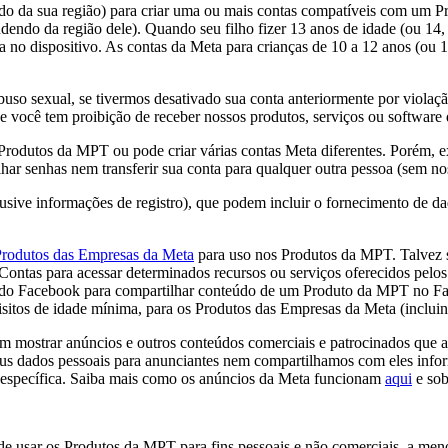
endo da sua região) para criar uma ou mais contas compatíveis com um
endo da região dele). Quando seu filho fizer 13 anos de idade (ou 14, 
nta no dispositivo. As contas da Meta para crianças de 10 a 12 anos (o
buso sexual, se tivermos desativado sua conta anteriormente por viola
e você tem proibição de receber nossos produtos, serviços ou software 
Produtos da MPT ou pode criar várias contas Meta diferentes. Porém, e
ar senhas nem transferir sua conta para qualquer outra pessoa (sem no
lusive informações de registro), que podem incluir o fornecimento de d
rodutos das Empresas da Meta
para uso nos Produtos da MPT. Talvez se
ntas para acessar determinados recursos ou serviços oferecidos pelos 
a do Facebook para compartilhar conteúdo de um Produto da MPT no Fac
uisitos de idade mínima, para os Produtos das Empresas da Meta (incluind
ostrar anúncios e outros conteúdos comerciais e patrocinados que acr
s dados pessoais para anunciantes nem compartilhamos com eles infor
 específica. Saiba mais como os anúncios da Meta funcionam
aqui
e sob
de usar os Produtos da MPT para fins pessoais e não comerciais, a me