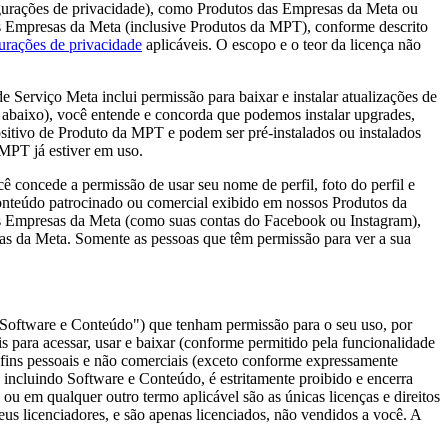
igurações de privacidade), como Produtos das Empresas da Meta ou
das Empresas da Meta (inclusive Produtos da MPT), conforme descrito
urações de privacidade
aplicáveis. O escopo e o teor da licença não
 Serviço Meta inclui permissão para baixar e instalar atualizações de
.2 abaixo), você entende e concorda que podemos instalar upgrades,
positivo de Produto da MPT e podem ser pré-instalados ou instalados
 MPT já estiver em uso.
cê concede a permissão de usar seu nome de perfil, foto do perfil e
onteúdo patrocinado ou comercial exibido em nossos Produtos da
as Empresas da Meta (como suas contas do Facebook ou Instagram),
as da Meta. Somente as pessoas que têm permissão para ver a sua
Software e Conteúdo"
) que tenham permissão para o seu uso, por
is para acessar, usar e baixar (conforme permitido pela funcionalidade
fins pessoais e não comerciais (exceto conforme expressamente
incluindo Software e Conteúdo, é estritamente proibido e encerra
u em qualquer outro termo aplicável são as únicas licenças e direitos
eus licenciadores, e são apenas licenciados, não vendidos a você. A