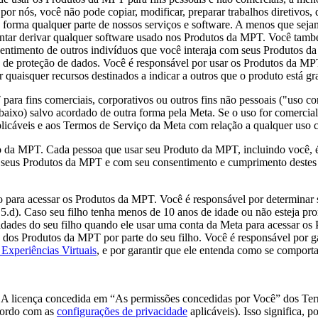
r nós, você não pode copiar, modificar, preparar trabalhos diretivos, di
ra forma qualquer parte de nossos serviços e software. A menos que seja
ar derivar qualquer software usado nos Produtos da MPT. Você também 
nsentimento de outros indivíduos que você interaja com seus Produtos 
u de proteção de dados. Você é responsável por usar os Produtos da MP
 quaisquer recursos destinados a indicar a outros que o produto está g
para fins comerciais, corporativos ou outros fins não pessoais ("
uso co
ixo) salvo acordado de outra forma pela Meta. Se o uso for comercial, 
licáveis e aos Termos de Serviço da Meta com relação a qualquer uso c
to da MPT.
Cada pessoa que usar seu Produto da MPT, incluindo você, 
 de seus Produtos da MPT e com seu consentimento e cumprimento deste
ho para acessar os Produtos da MPT
. Você é responsável por determinar 
5.d). Caso seu filho tenha menos de 10 anos de idade ou não esteja p
ividades do seu filho quando ele usar uma conta da Meta para acessar 
o dos Produtos da MPT por parte do seu filho. Você é responsável por 
Experiências Virtuais
, e por garantir que ele entenda como se comport
. A licença concedida em “As permissões concedidas por Você” dos Term
cordo com as
configurações de privacidade
aplicáveis). Isso significa, 