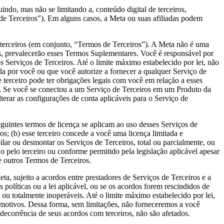
indo, mas não se limitando a, conteúdo digital de terceiros,
de Terceiros
"). Em alguns casos, a Meta ou suas afiliadas podem
s terceiros (em conjunto,
“Termos de Terceiros”
). A Meta não é uma
es, prevalecerão esses Termos Suplementares. Você é responsável por
 Serviços de Terceiros. Até o limite máximo estabelecido por lei, não
da por você ou que você autorize a fornecer a qualquer Serviço de
se terceiro pode ter obrigações legais com você em relação a esses
dos. Se você se conectou a um Serviço de Terceiros em um Produto da
erar as configurações de conta aplicáveis para o Serviço de
eguintes termos de licença se aplicam ao uso desses Serviços de
ros; (b) esse terceiro concede a você uma licença limitada e
ilar ou desmontar os Serviços de Terceiros, total ou parcialmente, ou
o pelo terceiro ou conforme permitido pela legislação aplicável apesar
e outros Termos de Terceiros.
ta, sujeito a acordos entre prestadores de Serviços de Terceiros e a
políticas ou a lei aplicável, ou se os acordos forem rescindidos de
 ou totalmente inoperáveis. Até o limite máximo estabelecido por lei,
motivos. Dessa forma, sem limitações, não forneceremos a você
decorrência de seus acordos com terceiros, não são afetados.