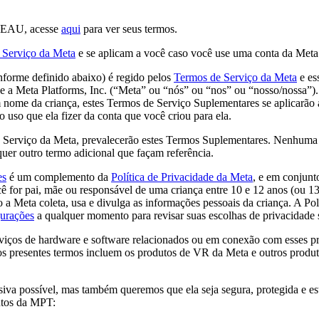
s EAU
, acesse
aqui
para ver seus termos.
 Serviço da Meta
e se aplicam a você caso você use uma conta da Meta
forme definido abaixo) é regido pelos
Termos de Serviço da Meta
e es
e a Meta Platforms, Inc. (“
Meta
” ou “
nós
” ou “
nos
” ou “
nosso/nossa
”)
nome da criança, estes Termos de Serviço Suplementares se aplicarão a
uso que ela fizer da conta que você criou para ela.
e Serviço da Meta, prevalecerão estes Termos Suplementares. Nenhuma 
uer outro termo adicional que façam referência.
es
é um complemento da
Política de Privacidade da Meta
, e em conjun
 for pai, mãe ou responsável de uma criança entre 10 e 12 anos (ou 13
a Meta coleta, usa e divulga as informações pessoais da criança. A Polí
gurações
a qualquer momento para revisar suas escolhas de privacidade
rviços de hardware e software relacionados ou em conexão com esses p
s aos presentes termos incluem os produtos de VR da Meta e outros prod
iva possível, mas também queremos que ela seja segura, protegida e es
dutos da MPT: