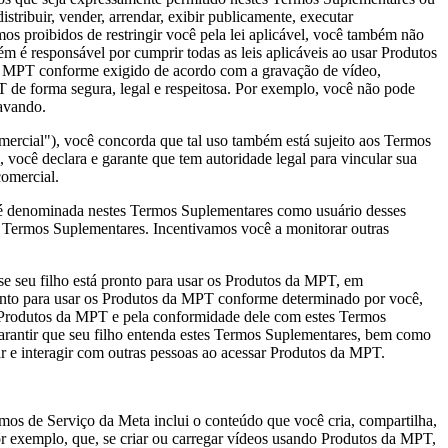
stribuir, vender, arrendar, exibir publicamente, executar
mos proibidos de restringir você pela lei aplicável, você também não
é responsável por cumprir todas as leis aplicáveis ao usar Produtos
da MPT conforme exigido de acordo com a gravação de vídeo,
T de forma segura, legal e respeitosa. Por exemplo, você não pode
ravando.
mercial
"), você concorda que tal uso também está sujeito aos Termos
você declara e garante que tem autoridade legal para vincular sua
omercial.
é denominada nestes Termos Suplementares como usuário desses
s Termos Suplementares. Incentivamos você a monitorar outras
se seu filho está pronto para usar os Produtos da MPT, em
ronto para usar os Produtos da MPT conforme determinado por você,
os Produtos da MPT e pela conformidade dele com estes Termos
garantir que seu filho entenda estes Termos Suplementares, bem como
ar e interagir com outras pessoas ao acessar Produtos da MPT.
os de Serviço da Meta inclui o conteúdo que você cria, compartilha,
por exemplo, que, se criar ou carregar vídeos usando Produtos da MPT,