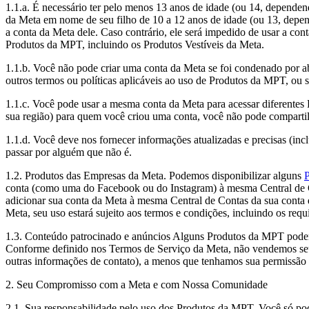
1.1.a. É necessário ter pelo menos 13 anos de idade (ou 14, depend
da Meta em nome de seu filho de 10 a 12 anos de idade (ou 13, depend
a conta da Meta dele. Caso contrário, ele será impedido de usar a co
Produtos da MPT, incluindo os Produtos Vestíveis da Meta.
1.1.b. Você não pode criar uma conta da Meta se foi condenado por a
outros termos ou políticas aplicáveis ao uso de Produtos da MPT, ou s
1.1.c. Você pode usar a mesma conta da Meta para acessar diferentes 
sua região) para quem você criou uma conta, você não pode compartilh
1.1.d. Você deve nos fornecer informações atualizadas e precisas (inc
passar por alguém que não é.
1.2.
Produtos das Empresas da Meta
. Podemos disponibilizar alguns
P
conta (como uma do Facebook ou do Instagram) à mesma Central de Co
adicionar sua conta da Meta à mesma Central de Contas da sua cont
Meta, seu uso estará sujeito aos termos e condições, incluindo os req
1.3.
Conteúdo patrocinado e anúncios
Alguns Produtos da MPT podem m
Conforme definido nos Termos de Serviço da Meta, não vendemos seu
outras informações de contato), a menos que tenhamos sua permissão
2. Seu Compromisso com a Meta e com Nossa Comunidade
2.1.
Sua responsabilidade pelo uso dos Produtos da MPT
. Você só po