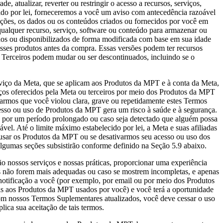
de, atualizar, reverter ou restringir o acesso a recursos, serviços,
do por lei, forneceremos a você um aviso com antecedência razoável
mações, os dados ou os conteúdos criados ou fornecidos por você em
 qualquer recurso, serviço, software ou conteúdo para armazenar ou
ados ou disponibilizados de forma modificada com base em sua idade
sses produtos antes da compra. Essas versões podem ter recursos
de Terceiros podem mudar ou ser descontinuados, incluindo se o
viço da Meta, que se aplicam aos Produtos da MPT e à conta da Meta,
iços oferecidos pela Meta ou terceiros por meio dos Produtos da MPT
inarmos que você violou clara, grave ou repetidamente estes Termos
cesso ou uso de Produtos da MPT gera um risco à saúde e à segurança.
va por um período prolongado ou caso seja detectado que alguém possa
vel. Até o limite máximo estabelecido por lei, a Meta e suas afiliadas
e usar os Produtos da MPT ou se desativarmos seu acesso ou uso dos
gumas seções subsistirão conforme definido na Seção 5.9 abaixo.
o nossos serviços e nossas práticas, proporcionar uma experiência
es não forem mais adequadas ou caso se mostrem incompletas, e apenas
 notificação a você (por exemplo, por email ou por meio dos Produtos
is aos Produtos da MPT usados por você) e você terá a oportunidade
om nossos Termos Suplementares atualizados, você deve cessar o uso
ca sua aceitação de tais termos.