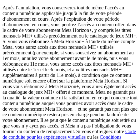
Après l’annulation, vous conserverez tout de même l’accès au
contenu numérique applicable jusqu’à la fin de votre période
d’abonnement en cours. Après l’expiration de votre période
d’abonnement en cours, vous perdrez l’accès au contenu offert dans
le cadre de votre abonnement Meta Horizon+, y compris les titres
mensuels MH+ utilisés précédemment ou le catalogue de jeux MH+.
Si vous vous réabonnez à Meta Horizon+ à l’aide du même compte
Meta, vous aurez accès aux titres mensuels MH+ utilisés
précédemment (par exemple, si vous souscrivez un abonnement au
1er mois, annulez votre abonnement avant le 4e mois, puis vous
réabonnez au 11e mois, vous aurez accès aux titres mensuels MH+
utilisés entre le 1er et le 3e mois, et aux titres mensuels MH+
supplémentaires à partir du 11e mois), à condition que ce contenu
numérique soit encore offert sur la plateforme Meta Horizon. Si
vous vous réabonnez à Meta Horizon+, vous aurez également accès
au catalogue de jeux MH+ offert à ce moment. Meta ne garantit pas
la qualité, la valeur continue ni la satisfaction en ce qui concerne tout
contenu numérique auquel vous pourriez avoir accès dans le cadre
de votre abonnement Meta Horizon+, et ne garantit pas non plus que
ce contenu numérique restera pris en charge pendant la durée de
votre abonnement. Il se peut que le contenu numérique soit retiré ou
que vous n’y ayez pas accès, et Meta n’a pas l’obligation de vous
fournir du contenu de remplacement. Si vous enfreignez notre
Code
de conduite pour les expériences virtuelles
ou les
Conditions