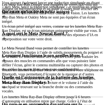
Vous pouvez également lancer une traduction simultanée en disant
Les Meta Ray-Ban Display sont équipées de verres 600×600 qui
« Hey Meta, lance la traduction simultanée » et modifier les langues
utilisent un microprojecteur et un guide d’ondes pour afficher des
Qu’est-ce qu’un écran privé intégré ?
dans l’application mobile Meta AI.
informations directement dans votre champ de vision. Les lunettes
Ray-Ban Meta et Oakley Meta ne sont pas équipées d’un écran
intégré.
Un écran privé intégré aux verres, comme sur les lunettes Meta Ray-
Ban Display, est un écran miniature uniquement visible par vous. Il
À quoi sert le Meta Neural Band ?
affiche des notifications, des instructions ou des réponses d’IA en
superposition sur votre verre droit.
Le Meta Neural Band vous permet de contrôler les lunettes
Meta Ray-Ban Display à l’aide de subtils mouvements du poignet et
Comment fonctionne le son oreilles libres ?
de la main. Le bracelet utilise des capteurs EMG pour traduire les
signaux des muscles en commandes afin que vous puissiez faire
défiler l’écran, gérer le contenu multimédia ou capturer des photos et
des vidéos les mains libres et en toute confidentialité.
Toutes les lunettes Ray-Ban Meta se connectent à votre téléphone en
Bluetooth, vous permettant d’écouter de la musique et d’autres
Quelle est l’autonomie de la batterie des lunettes
contenus audio à travers les haut-parleurs directionnels intégrés.
Meta Ray-Ban Display ?
Vous pouvez aussi contrôler la lecture et le volume à l’aide du
touchpad se trouvant sur la branche droite ou des commandes
vocales.
Les lunettes Meta Ray-Ban Display offrent jusqu’à 6 heures
d’autonomie en utilisation mixte par charge. Grâce à l’étui de
Où puis-je en apprendre davantage sur la