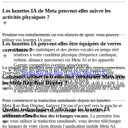
Les lunettes IA de Meta peuvent-elles suivre les
activités physiques ?
Pendant vos entraînements ou vos séances de sport, vous pouvez
utiliser vos lunettes IA pour :
Les lunettes IA peuvent-elles être équipées de verres
correcteurs ?
Obtenir des statistiques et des alertes vocales en temps réel
relatives à votre condition physique (fréquence cardiaque,
rythme, distance parcourue) via Meta AI et les appareils
Garmin compatibles (vendus séparément).
La plupart des modèles sont compatibles avec des verres correcteurs.
Prendre des photos et des vidéos en mode mains libres.
Toutes les
lunettes Ray-Ban Meta
et
Oakley Meta HSTN
sont
Écouter de la musique avec des écouteurs oreilles libres dans
Comment utiliser la traduction simultanée Meta avec
compatibles avec des verres correcteurs. Les Meta Ray-Ban Display
des conditions venteuses jusqu’à 50 km/h.
les Meta Ray-Ban Display ?
peuvent être adaptées à des verres correcteurs de -4,00 à +4,00. Les
Obtenir des informations et résumés post-entraînement à partir
verres correcteurs peuvent être commandés au moment de l’achat.
d’appareils Garmin compatibles synchronisés.
Pour commencer la traduction simultanée depuis les lunettes
Meta Ray-Ban Display, balayez l’écran d’accueil vers la gauche et
Quelles technologies d’affichage les lunettes IA
sélectionnez
Sous-titres
. Balayez ensuite vers la droite et
utilisent-elles ?
sélectionnez
Traduction des échanges vocaux
. La première fois
que vous utilisez la traduction simultanée, vous devrez télécharger
les langues de votre choix depuis l’application mobile Meta AI.