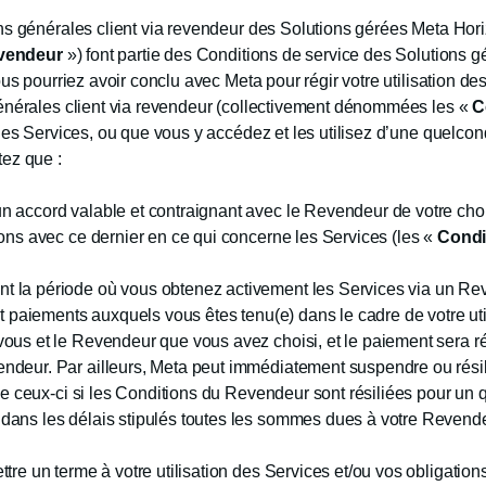
s générales client via revendeur des Solutions gérées Meta Hor
evendeur
») font partie des Conditions de service des Solutions 
us pourriez avoir conclu avec Meta pour régir votre utilisation de
énérales client via revendeur (collectivement dénommées les «
C
les Services, ou que vous y accédez et les utilisez d’une quelcon
ez que :
 accord valable et contraignant avec le Revendeur de votre choix,
ions avec ce dernier en ce qui concerne les Services (les «
Condi
 la période où vous obtenez activement les Services via un Rev
 et paiements auxquels vous êtes tenu(e) dans le cadre de votre ut
vous et le Revendeur que vous avez choisi, et le paiement sera 
ndeur. Par ailleurs, Meta peut immédiatement suspendre ou résil
n de ceux-ci si les Conditions du Revendeur sont résiliées pour u
dans les délais stipulés toutes les sommes dues à votre Revende
ttre un terme à votre utilisation des Services et/ou vos obligatio