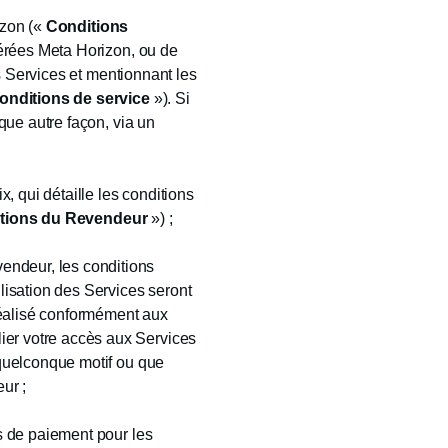
izon («
Conditions
gérées Meta Horizon, ou de
s Services et mentionnant les
onditions de service
»). Si
que autre façon, via un
 qui détaille les conditions
tions du Revendeur
») ;
endeur, les conditions
ilisation des Services seront
réalisé conformément aux
ier votre accès aux Services
n quelconque motif ou que
ur ;
ns de paiement pour les