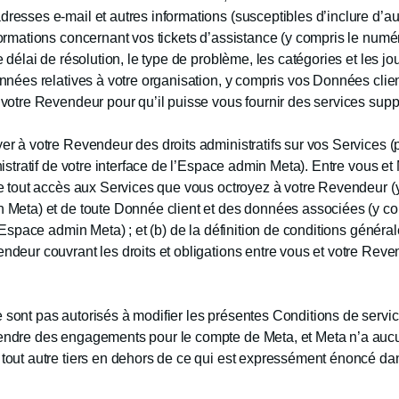
resses e-mail et autres informations (susceptibles d’inclure d’a
ormations concernant vos tickets d’assistance (y compris le numéro 
 délai de résolution, le type de problème, les catégories et les jour
nnées relatives à votre organisation, y compris vos Données clie
votre Revendeur pour qu’il puisse vous fournir des services supp
r à votre Revendeur des droits administratifs sur vos Services (
nistratif de votre interface de l’Espace admin Meta). Entre vous et
e tout accès aux Services que vous octroyez à votre Revendeur (y
 Meta) et de toute Donnée client et des données associées (y co
e Espace admin Meta) ; et (b) de la définition de conditions génér
deur couvrant les droits et obligations entre vous et votre Reve
sont pas autorisés à modifier les présentes Conditions de servic
ndre des engagements pour le compte de Meta, et Meta n’a aucu
tout autre tiers en dehors de ce qui est expressément énoncé da