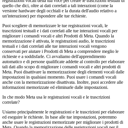
registrazioni vocali della tua voce per creare le trascrizioni testuali di
quello che dici, oltre ai dati correlati a tali interazioni (come la
versione hardware degli occhiali e la durata dell'audio relativo a
un'interazione) per rispondere alle tue richieste.
Puoi scegliere di memorizzare le tue registrazioni vocali, le
trascrizioni testuali e i dati correlati alle tue interazioni vocali per
migliorare i comandi vocali e altri Prodotti di Meta. Quando la
memorizzazione è attivata, le registrazioni audio, le trascrizioni
testuali e i dati correlati alle tue interazioni vocali vengono
conservati per aiutare i Prodotti di Meta a comprendere meglio le
richieste e a soddisfarle. Ci avvaliamo dell'apprendimento
automatico e di persone qualificate addette al controllo per elaborare
tali dati allo scopo di migliorare i comandi vocali e altri prodotti di
Meta. Puoi disattivare la memorizzazione degli elementi vocali dalle
impostazioni in qualsiasi momento. Puoi usare i comandi vocali
anche con la memorizzazione disattivata. Inoltre, puoi accedere alle
informazioni memorizzate ed eliminarle dalle impostazioni.
In che modo Meta usa le registrazioni vocali e le trascrizioni
correlate?
Usiamo principalmente le registrazioni e le trascrizioni per elaborare
ed eseguire le richieste. In base alle tue impostazioni, potremmo
anche usare le registrazioni memorizzate per migliorare i prodotti di
Meta. Quando la memorizzazione delle registrazioni vocali per il