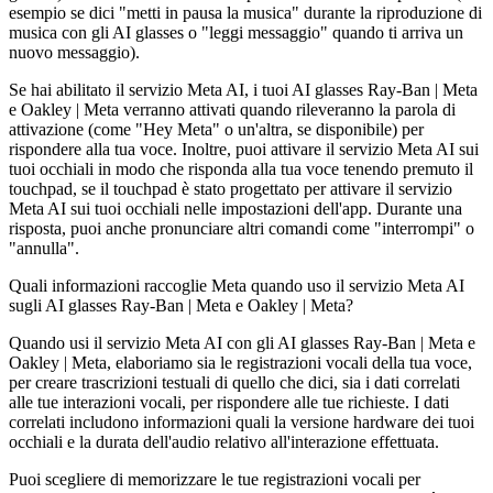
esempio se dici "metti in pausa la musica" durante la riproduzione di
musica con gli AI glasses o "leggi messaggio" quando ti arriva un
nuovo messaggio).
Se hai abilitato il servizio Meta AI, i tuoi AI glasses Ray-Ban | Meta
e Oakley | Meta verranno attivati quando rileveranno la parola di
attivazione (come "Hey Meta" o un'altra, se disponibile) per
rispondere alla tua voce. Inoltre, puoi attivare il servizio Meta AI sui
tuoi occhiali in modo che risponda alla tua voce tenendo premuto il
touchpad, se il touchpad è stato progettato per attivare il servizio
Meta AI sui tuoi occhiali nelle impostazioni dell'app. Durante una
risposta
, puoi anche pronunciare altri comandi come "interrompi" o
"annulla".
Quali informazioni raccoglie Meta quando uso il servizio Meta AI
sugli AI glasses Ray-Ban | Meta e Oakley | Meta?
Quando usi il servizio Meta AI con gli AI glasses Ray-Ban | Meta e
Oakley | Meta, elaboriamo sia le registrazioni vocali della tua voce,
per creare trascrizioni testuali di quello che dici, sia i dati correlati
alle tue interazioni vocali, per rispondere alle tue richieste. I dati
correlati includono informazioni quali la versione hardware dei tuoi
occhiali e la durata dell'audio relativo all'interazione effettuata.
Puoi scegliere di memorizzare le tue registrazioni vocali per