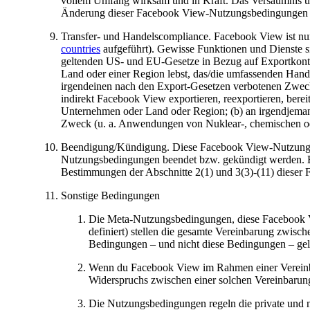
vollem Umfang wirksam und in Kraft. Das Versäumnis un
Änderung dieser Facebook View-Nutzungsbedingungen oder
Transfer- und Handelscompliance.
Facebook View ist nur
countries
aufgeführt). Gewisse Funktionen und Dienste si
geltenden US- und EU-Gesetze in Bezug auf Exportkontr
Land oder einer Region lebst, das/die umfassenden Hande
irgendeinen nach den Export-Gesetzen verbotenen Zweck
indirekt Facebook View exportieren, reexportieren, berei
Unternehmen oder Land oder Region; (b) an irgendjemande
Zweck (u. a. Anwendungen von Nuklear-, chemischen ode
Beendigung/Kündigung.
Diese Facebook View-Nutzungsb
Nutzungsbedingungen beendet bzw. gekündigt werden. 
Bestimmungen der Abschnitte 2(1) und 3(3)-(11) dieser 
Sonstige Bedingungen
Die Meta-Nutzungsbedingungen, diese Facebook V
definiert) stellen die gesamte Vereinbarung zwisc
Bedingungen – und nicht diese Bedingungen – gel
Wenn du Facebook View im Rahmen einer Vereinbar
Widerspruchs zwischen einer solchen Vereinbarun
Die Nutzungsbedingungen regeln die private und 