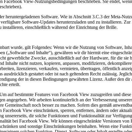
n Facebook View-Nutzungsbedingungen beschrieben. Sie endet, wenn d
eschrieben).
der heruntergeladenen Software.
Wie in Abschnitt 3.C.3 der Meta-Nutz
 verfügbare Software-Updates herunterzuladen und zu installieren. Zur K
 installieren, einschließlich während der Einrichtung der Brille.
inbart wurde, gilt Folgendes: Wenn wir die Nutzung von Software, Inha
ben („
Software und Inhalte
“), gewähren wir dir hiermit eine eingeschrän
nicht gewerbliche Zwecke, ausschließlich auf der Hardware, für die sie 
d Inhalte nicht nutzen, kopieren, anpassen, modifizieren, dekompiliere
breiten, lizenzieren, verkaufen, vermieten, übertragen, öffentlich anzei
uns ausdrücklich gestattet oder ist nach geltendem Recht zulässig. Jegl
Beendigung der in diesen Bedingungen gewährten Lizenz. Außer den di
te erteilt.
Um auf bestimmte Features von Facebook View zuzugreifen und diese zu
en angegeben. Wir arbeiten kontinuierlich an der Verbesserung unsere
re Gemeinschaft noch besser zu machen. Sofern dies gemäß anwendbare
n Facebook View einschränken, sperren, entfernen, ändern oder aktuali
g unsererseits, dir solche Funktionen und Funktionalität zur Verfügung 
onalität bei Facebook View. Wir können eingeschränkte Versionen von
chränken und sonstige Einschränkungen beinhalten. Wenn eine Funktion,
einem solchen Funktion, Dienst, Software oder Inhalt erstellte oder b