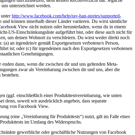
gen durchzusetzen, stellt keinen Rechtsverzicht dar. Jegliche
 uns unterzeichnet werden.
 unter
http://www.facebook.com/help/ray-ban-stories/supported-
 und können innerhalb dieser Länder variieren. Du wirst sämtliche
acebook View nicht nutzen oder herunterladen, wenn du in einem
ht-US-Einschränkungsliste aufgeführt bist, oder diese auch nicht für
n, um deinen Wohnort zu verschleiern. Du wirst weder direkt noch
en: (a) an irgendein/e gemäß Exportgesetzen verbotene/s Person,
hrt ist; oder (c) für irgendeinen nach den Exportgesetzen verbotenen
 staatlichen Genehmigungen.
 enden dann, wenn die zwischen dir und uns geltenden Meta-
ungen zwar als Vereinbarung zwischen dir und uns, aber die
 bestehen.
ggf. einschließlich einer Produkttestvereinbarung, wie unten
ei denn, soweit wir ausdrücklich angeben, dass separate
utzung von Facebook View.
rung (eine „
Vereinbarung für Produkttests
“) nutzt, gilt im Falle eines
 Produkttests im Umfang des Widerspruchs.
chränkte gewerbliche oder geschäftliche Nutzungen von Facebook