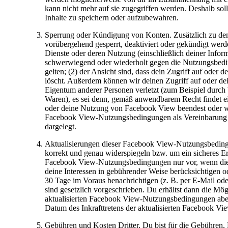
kann nicht mehr auf sie zugegriffen werden. Deshalb soll
Inhalte zu speichern oder aufzubewahren.
Sperrung oder Kündigung von Konten.
Zusätzlich zu d
vorübergehend gesperrt, deaktiviert oder gekündigt werd
Dienste oder deren Nutzung (einschließlich deiner Inform
schwerwiegend oder wiederholt gegen die Nutzungsbed
gelten; (2) der Ansicht sind, dass dein Zugriff auf oder
löscht. Außerdem können wir deinen Zugriff auf oder d
Eigentum anderer Personen verletzt (zum Beispiel durch
Waren), es sei denn, gemäß anwendbarem Recht findet e
oder deine Nutzung von Facebook View beendest oder wi
Facebook View-Nutzungsbedingungen als Vereinbarung zw
dargelegt.
Aktualisierungen dieser Facebook View-Nutzungsbedin
korrekt und genau widerspiegeln bzw. um ein sicheres E
Facebook View-Nutzungsbedingungen nur vor, wenn die 
deine Interessen in gebührender Weise berücksichtigen 
30 Tage im Voraus benachrichtigen (z. B. per E-Mail o
sind gesetzlich vorgeschrieben. Du erhältst dann die Mö
aktualisierten Facebook View-Nutzungsbedingungen abe
Datum des Inkrafttretens der aktualisierten Facebook V
Gebühren und Kosten Dritter.
Du bist für die Gebühren,