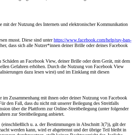
mit der Nutzung des Internets und elektronischer Kommunikation
esen musst. Diese sind unter
https://www.facebook.com/help/ray-ban-
er, dass sich alle Nutzer*innen deiner Brille oder deines Facebook
zu Schäden an Facebook View, deiner Brille oder dem Gerät, mit dem
iellen Gefahren erhöhen. Durch die Nutzung von Facebook View
alisierungen dazu lesen wirst) und im Einklang mit diesen
oder im Zusammenhang mit ihnen oder deiner Nutzung von Facebook
 den Fall, dass du nicht mit unserer Beilegung des Streitfalls
ssion über die Plattform zur Online-Streitbeilegung (unter folgender
fahren zur Streitbeilegung anbietet.
inschließlich u. a. der Bestimmungen in Abschnitt 3(7)), gilt der
macht werden kann, wird er abgetrennt und der übrige Teil bleibt in