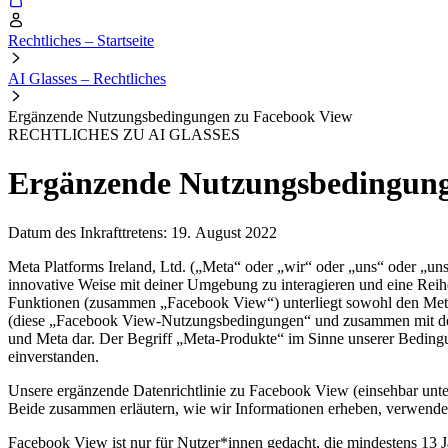
Rechtliches – Startseite
AI Glasses – Rechtliches
Ergänzende Nutzungsbedingungen zu Facebook View
RECHTLICHES ZU AI GLASSES
Ergänzende Nutzungsbedingung
Datum des Inkrafttretens: 19. August 2022
Meta Platforms Ireland, Ltd. (
„Meta“
oder
„wir“
oder
„uns“
oder
„uns
innovative Weise mit deiner Umgebung zu interagieren und eine Reih
Funktionen (zusammen „
Facebook View
“) unterliegt sowohl den M
(diese „
Facebook View-Nutzungsbedingungen
“ und zusammen mit d
und Meta dar. Der Begriff „
Meta-Produkte
“ im Sinne unserer Beding
einverstanden.
Unsere ergänzende Datenrichtlinie zu Facebook View (einsehbar unt
Beide zusammen erläutern, wie wir Informationen erheben, verwende
Facebook View ist nur für Nutzer*innen gedacht, die mindestens 13 Jah