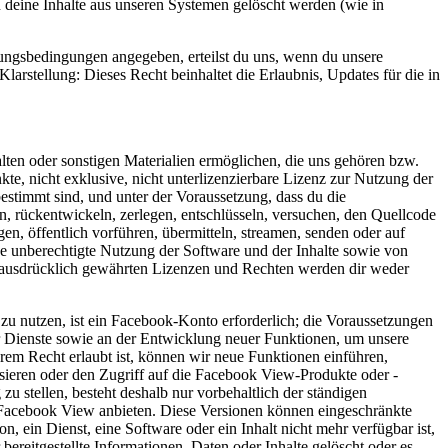
eine Inhalte aus unseren Systemen gelöscht werden (wie in
ungsbedingungen angegeben, erteilst du uns, wenn du unsere
larstellung: Dieses Recht beinhaltet die Erlaubnis, Updates für die in
lten oder sonstigen Materialien ermöglichen, die uns gehören bzw.
kte, nicht exklusive, nicht unterlizenzierbare Lizenz zur Nutzung der
bestimmt sind, und unter der Voraussetzung, dass du die
n, rückentwickeln, zerlegen, entschlüsseln, versuchen, den Quellcode
gen, öffentlich vorführen, übermitteln, streamen, senden oder auf
iche unberechtigte Nutzung der Software und der Inhalte sowie von
r ausdrücklich gewährten Lizenzen und Rechten werden dir weder
 nutzen, ist ein Facebook-Konto erforderlich; die Voraussetzungen
r Dienste sowie an der Entwicklung neuer Funktionen, um unsere
m Recht erlaubt ist, können wir neue Funktionen einführen,
sieren oder den Zugriff auf die Facebook View-Produkte oder -
zu stellen, besteht deshalb nur vorbehaltlich der ständigen
 Facebook View anbieten. Diese Versionen können eingeschränkte
 ein Dienst, eine Software oder ein Inhalt nicht mehr verfügbar ist,
ereitgestellte Informationen, Daten oder Inhalte gelöscht oder es