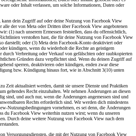
ftware oder Inhalt verlassen, um solche Informationen, Daten oder
, kann dein Zugriff auf oder deine Nutzung von Facebook View
der alle der von Meta oder Dritten über Facebook View angebotenen
ir: (1) nach unserem Ermessen feststellen, dass du offensichtlich,
ichtlinien verstoßen hast, die für deine Nutzung von Facebook View
ko darstellt; oder (3) Meta dein Facebook-Konto deaktiviert oder
oder kündigen, wenn du wiederholt die Rechte an geistigem
r durch Verbreitung oder Verkauf von gefälschten oder raubkopierten
lichen Gründen dazu verpflichtet sind. Wenn du deinen Zugriff auf
ehend sperren, deaktivieren oder kündigen, enden zwar diese
igung bzw. Kündigung hinaus fort, wie in Abschnitt 3(10) unten
Zeit aktualisiert werden, damit sie unsere Dienste und Praktiken
r um geltendes Recht einzuhalten. Wir nehmen Änderungen an diesen
ig sind, und auch nur, wenn die Änderungen angemessen sind und
anwendbaren Rechts erforderlich sind. Wir werden dich mindestens
 View-Nutzungsbedingungen vornehmen, es sei denn, die Änderungen
 dass du Facebook View weiterhin nutzen wirst; wenn du unseren
llen. Durch deine weitere Nutzung von Facebook View nach dem
erstanden.
 von Versorgungsdiensten, die mit der Nutzung von Facebook View