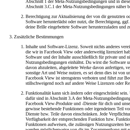
Abschnitt 1 der Meta-Nutzungsbedingungen und in diese
Abschnitt 3.C.1 der Meta-Nutzungsbedingungen näher b
Berechtigung zur Aktualisierung der von dir genutzten o
Software herunterlädst oder nutzt, die Berechtigung, ggf.
deine Brille eingebettete Software herunterzuladen und zu
Zusätzliche Bestimmungen
Inhalte und Software-Lizenz.
Soweit nichts anderes vere
die wir in Facebook View oder anderweitig lizenziert ha
Software und der Inhalte ausschließlich für private und 
Nutzungsbedingungen einhältst. Du wirst die Software un
davon abzuleiten, abgeleitete Werke davon anfertigen, ver
sonstige Art und Weise nutzen, es sei denn dies ist von 
Facebook View ist strengstens verboten und führt zur 
stillschweigend noch auf andere Weise Lizenzen oder Rech
Funktionalität kann sich ändern oder eingeschränkt sein.
dafür sind in Abschnitt 3.A der Meta-Nutzungsbedingung
Facebook View-Produkte und -Dienste für dich und unse
gewisse bestehende Funktionen oder irgendeinen Teil vo
Dienste bzw. Teile davon einschränken. Jede Verpflichtun
Verfügbarkeit der entsprechenden Funktion bzw. Funkti
Funktionen aufweisen, die zulässigen Nutzungszeiten bes
werden möglicherweise von dir im Zusammenhang mit einer/