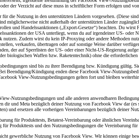
sererseits, irgendeine Bestimmung der Facebook View-Nutzungsbedingun
 der Verzicht auf diese muss in schriftlicher Form erfolgen und von
 für die Nutzung in den unterstützten Ländern vorgesehen. (Diese sind
nd möglicherweise nicht außerhalb der unterstützten Länder zugänglich
ollen und Handelssanktionen („Export-Gesetze“) beachten. Du wirst F
lssanktionen der USA unterliegt, wenn du auf irgendeiner US- oder Nic
 nutzen. Zudem wirst du kein IP-Proxying oder andere Methoden nutze
tstellen, verkaufen, übertragen oder auf sonstige Weise darüber verfüg
n, der auf Sperrlisten der US- oder einer Nicht-US-Regierung aufgefü
r biologischen Waffen bzw. Raketentechnik) ohne die erforderlichen
edingungen sind bis zu ihrer Beendigung bzw. Kündigung gültig. Sie
Bei Beendigung/Kündigung enden diese Facebook View-Nutzungsbeding
Facebook View-Nutzungsbedingungen gelten fort und bleiben weiterhin
iew-Nutzungsbedingungen und alle anderen anwendbaren Bedingungen (
hen dir und Meta bezüglich deiner Nutzung von Facebook View dar (es s
ten) und ersetzen alle vorherigen Vereinbarungen bezüglich deiner N
ung für Produkttests, Betatest-Vereinbarung oder ähnlichen Vereinba
g für Produkttests und den Nutzungsbedingungen die Vereinbarung für
nicht gewerbliche Nutzung von Facebook View. Wir können einige bes