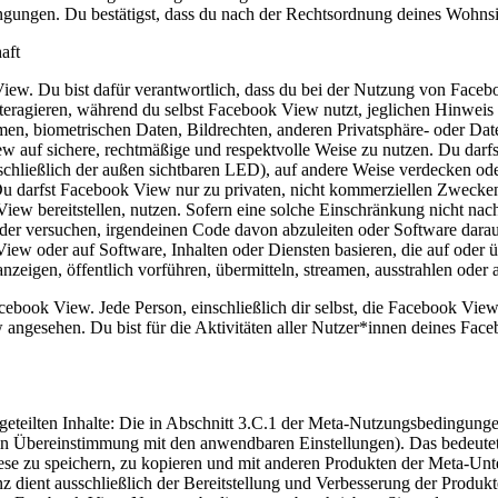
ingungen.
Du bestätigst, dass du nach der Rechtsordnung deines Wohnsitz
aft
View.
Du bist dafür verantwortlich, dass du bei der Nutzung von Facebo
eragieren, während du selbst Facebook View nutzt, jeglichen Hinweis be
, biometrischen Daten, Bildrechten, anderen Privatsphäre- oder Date
w auf sichere, rechtmäßige und respektvolle Weise zu nutzen. Du darfst 
einschließlich der außen sichtbaren LED), auf andere Weise verdecken od
 darfst Facebook View nur zu privaten, nicht kommerziellen Zwecken
w bereitstellen, nutzen. Sofern eine solche Einschränkung nicht nac
der versuchen, irgendeinen Code davon abzuleiten oder Software daraus 
View oder auf Software, Inhalten oder Diensten basieren, die auf oder 
anzeigen, öffentlich vorführen, übermitteln, streamen, ausstrahlen oder 
acebook View.
Jede Person, einschließlich dir selbst, die Facebook Vie
ngesehen. Du bist für die Aktivitäten aller Nutzer*innen deines Fac
eteilten Inhalte:
Die in Abschnitt 3.C.1 der Meta-Nutzungsbedingungen e
 Übereinstimmung mit den anwendbaren Einstellungen). Das bedeutet 
, diese zu speichern, zu kopieren und mit anderen Produkten der Meta-Un
z dient ausschließlich der Bereitstellung und Verbesserung der Produ