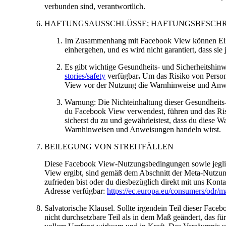
verbunden sind, verantwortlich.
HAFTUNGSAUSSCHLÜSSE; HAFTUNGSBESCH
Im Zusammenhang mit Facebook View können Einsc
einhergehen, und es wird nicht garantiert, dass sie 
Es gibt wichtige Gesundheits- und Sicherheitshin
stories/safety
verfügbar
.
Um das Risiko von Personen
View vor der Nutzung die Warnhinweise und Anwei
Warnung: Die Nichteinhaltung dieser Gesundheits-
du Facebook View verwendest, führen und das Ri
sicherst du zu und gewährleistest, dass du diese 
Warnhinweisen und Anweisungen handeln wirst.
BEILEGUNG VON STREITFÄLLEN
Diese Facebook View-Nutzungsbedingungen sowie jeglich
View ergibt, sind gemäß dem Abschnitt der Meta-Nutzungsb
zufrieden bist oder du diesbezüglich direkt mit uns Kont
Adresse verfügbar:
https://ec.europa.eu/consumers/od
Salvatorische Klausel.
Sollte irgendein Teil dieser Faceb
nicht durchsetzbare Teil als in dem Maß geändert, das für