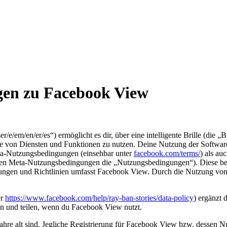
en zu Facebook View
er/e/em/en/er/es“
) ermöglicht es dir, über eine intelligente Brille (die
„Br
e von Diensten und Funktionen zu nutzen. Deine Nutzung der Software 
eta-Nutzungsbedingungen (einsehbar unter
facebook.com/terms/
) als a
en Meta-Nutzungsbedingungen die „
Nutzungsbedingungen
“). Diese 
ungen und Richtlinien umfasst Facebook View. Durch die Nutzung vo
er
https://www.facebook.com/help/ray-ban-stories/data-policy
) ergänzt 
n und teilen, wenn du Facebook View nutzt.
re alt sind. Jegliche Registrierung für Facebook View bzw. dessen Nutz