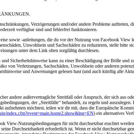
RÄNKUNGEN.
hränkungen, Verzögerungen und/oder andere Probleme auftreten, die 
jederzeit verfügbar sind und fehlerfrei funktionieren.
weise sowie -anleitungen, die du vor der Nutzung von Facebook View l
schäden, Unwohlsein und Sachschäden zu reduzieren, stelle bitte sich
sungen unter dem Link oben sorgfältig durchlesen.
 und Sicherheitshinweise kann zu einer Beschädigung der Brille und 
siko von Verletzungen, Sachschäden, Unwohlsein oder anderen potenz
Warnhinweise und Anweisungen gelesen hast (und auch künftig alle Aktu
er andere außervertragliche Streitfall oder Anspruch, der sich aus 
edingungen, der „Streitfälle“ behandelt, zu regeln und auszulegen. Für
akt aufnehmen möchtest, teilen wir dir mit, dass die Europäische Kommi
r/main/index.cfm?event=main.home2.show&lng=EN
) ein alternatives Ver
ook View-Nutzungsbedingungen für nicht durchsetzbar erachtet werden (e
 seine Durchsetzbarkeit erforderlich ist. Wenn er nicht durchsetzbar ge