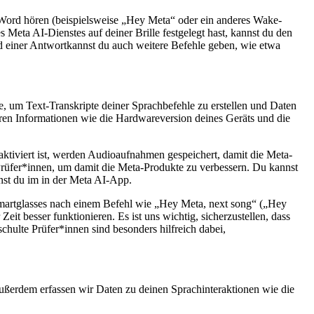
-Word hören (beispielsweise „Hey Meta“ oder ein anderes Wake-
Meta AI-Dienstes auf deiner Brille festgelegt hast, kannst du den
d einer Antwort
kannst du auch weitere Befehle geben, wie etwa
 um Text-Transkripte deiner Sprachbefehle zu erstellen und Daten
ören Informationen wie die Hardwareversion deines Geräts und die
tiviert ist, werden Audioaufnahmen gespeichert, damit die Meta-
Prüfer*innen, um damit die Meta-Produkte zu verbessern. Du kannst
nst du im
in der Meta AI-App.
 Smartglasses nach einem Befehl wie „Hey Meta, next song“ („Hey
it besser funktionieren. Es ist uns wichtig, sicherzustellen, dass
hulte Prüfer*innen sind besonders hilfreich dabei,
Außerdem erfassen wir Daten zu deinen Sprachinteraktionen wie die