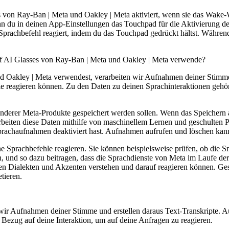
s von Ray-Ban | Meta und Oakley | Meta aktiviert, wenn sie das Wake
n du in deinen App-Einstellungen das Touchpad für die Aktivierung des 
n Sprachbefehl reagiert, indem du das Touchpad gedrückt hältst. Währen
uf AI Glasses von Ray-Ban | Meta und Oakley | Meta verwende?
 Oakley | Meta verwendest, verarbeiten wir Aufnahmen deiner Stimme,
hle reagieren können. Zu den Daten zu deinen Sprachinteraktionen geh
erer Meta-Produkte gespeichert werden sollen. Wenn das Speichern ak
rbeiten diese Daten mithilfe von maschinellem Lernen und geschulten 
rachaufnahmen deaktiviert hast. Aufnahmen aufrufen und löschen kan
ne Sprachbefehle reagieren. Sie können beispielsweise prüfen, ob die
 und so dazu beitragen, dass die Sprachdienste von Meta im Laufe der Ze
n Dialekten und Akzenten verstehen und darauf reagieren können. Gesc
tieren.
 wir Aufnahmen deiner Stimme und erstellen daraus Text-Transkripte. 
Bezug auf deine Interaktion, um auf deine Anfragen zu reagieren.