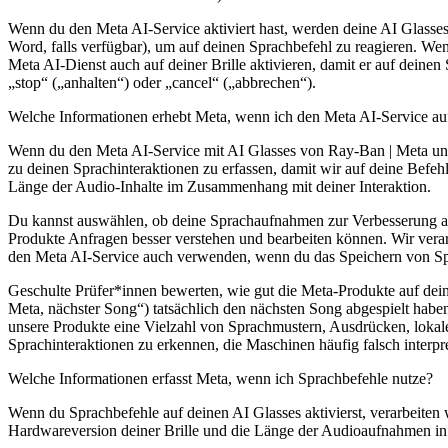
Wenn du den Meta AI-Service aktiviert hast, werden deine AI Glasse
Word, falls verfügbar), um auf deinen Sprachbefehl zu reagieren. Wen
Meta AI-Dienst auch auf deiner Brille aktivieren, damit er auf deine
„stop“ („anhalten“) oder „cancel“ („abbrechen“).
Welche Informationen erhebt Meta, wenn ich den Meta AI-Service a
Wenn du den Meta AI-Service mit AI Glasses von Ray-Ban | Meta und
zu deinen Sprachinteraktionen zu erfassen, damit wir auf deine Befe
Länge der Audio-Inhalte im Zusammenhang mit deiner Interaktion.
Du kannst auswählen, ob deine Sprachaufnahmen zur Verbesserung and
Produkte Anfragen besser verstehen und bearbeiten können. Wir vera
den Meta AI-Service auch verwenden, wenn du das Speichern von Sp
Geschulte Prüfer*innen bewerten, wie gut die Meta-Produkte auf dei
Meta, nächster Song“) tatsächlich den nächsten Song abgespielt haben,
unsere Produkte eine Vielzahl von Sprachmustern, Ausdrücken, lokale
Sprachinteraktionen zu erkennen, die Maschinen häufig falsch interpre
Welche Informationen erfasst Meta, wenn ich Sprachbefehle nutze?
Wenn du Sprachbefehle auf deinen AI Glasses aktivierst, verarbeiten
Hardwareversion deiner Brille und die Länge der Audioaufnahmen in 