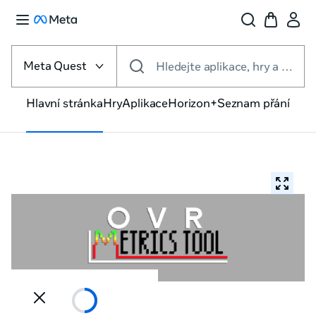
Vyberte
VR
Meta Quest
Hledejte aplikace, hry a další věci
platformu
Hlavní stránka
Hry
Aplikace
Horizon+
Seznam přání