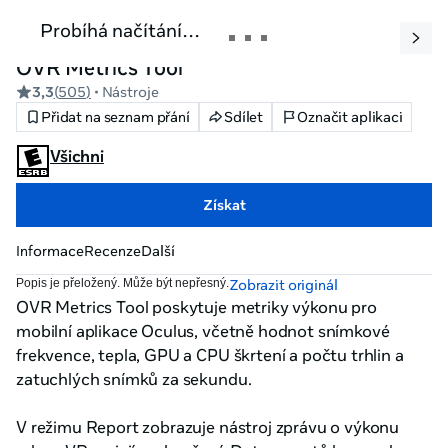
Probíhá načítání…
OVR Metrics Tool
3,3
(
505
)
• Nástroje
Přidat na seznam přání
Sdílet
Označit aplikaci
Všichni
Získat
Informace
Recenze
Další
Popis je přeložený. Může být nepřesný.
Zobrazit originál
OVR Metrics Tool poskytuje metriky výkonu pro 
mobilní aplikace Oculus, včetně hodnot snímkové 
frekvence, tepla, GPU a CPU škrtení a počtu trhlin a 
zatuchlých snímků za sekundu.

V režimu Report zobrazuje nástroj zprávu o výkonu 