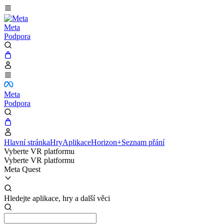
Meta
Podpora
Meta
Podpora
Hlavní stránka
Hry
Aplikace
Horizon+
Seznam přání
Vyberte VR platformu
Vyberte VR platformu
Meta Quest
Hledejte aplikace, hry a další věci