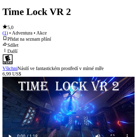
Time Lock VR 2
5,0
(
1
)
• Adventura
• Akce
Přidat na seznam přání
Sdílet
Další
Všichni
Násilí ve fantastickém prostředí v mírné míře
6,99 US$