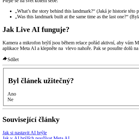
Ptejte se na svět kolem sebe:
„What’s the story behind this landmark?“ (Jaká je historie této
„Was this landmark built at the same time as the last one?“ (By
Jak Live AI funguje?
Kamera a mikrofon brýlí jsou během relace pořád aktivní, aby vám Meta 
aplikace Meta AI a klepněte na
vlevo nahoře. Pak se posuňte dolů n
Sdílet
Byl článek užitečný?
Ano
Ne
Související články
Jak si nastavit AI brýle
Jak v AI brýlích používat Meta AI