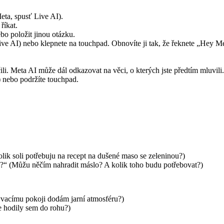
Meta, spusť Live AI).
říkat.
ebo položit jinou otázku.
 Live AI) nebo klepnete na touchpad. Obnovíte ji tak, že řeknete „Hey
li. Meta AI může dál odkazovat na věci, o kterých jste předtím mluvili.
) nebo podržíte touchpad.
lik soli potřebuju na recept na dušené maso se zeleninou?)
d?“ (Můžu něčím nahradit máslo? A kolik toho budu potřebovat?)
bývacímu pokoji dodám jarní atmosféru?)
se hodily sem do rohu?)