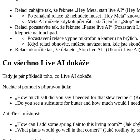
Relaci zahájíte tak, že řeknete „Hey Meta, start live AI“ (Hey 
Po zahájení relace už nebudete muset „Hey Meta“ znovu 
Meta AI můžete kdykoli přerušit – stačí jen říct „Stop“ n
Relaci pozastavíte tak, že řeknete „Pause live AI“ (Pozastavit
klepnete na touchpad.
Pozastavení relace vypne mikrofon a kameru na brýlích.
Když relaci obnovíte, můžete navázat tam, kde jste skonči
Relaci ukončíte tak, že řeknete „Stop live AI“ (Ukonči Live AI
Co všechno Live AI dokáže
Tady je pár příkladů toho, co Live AI dokáže.
Nechte si pomoct s přípravou jídla:
„How much salt did you say I needed for that stew recipe?“ (Ko
„Do you see a substitute for butter and how much would I nee
Zařiďte si místnost:
„How can I add some spring flair to this living room?“ (Jak o
„What plants would go well in that corner?“ (Jaké rostliny by 