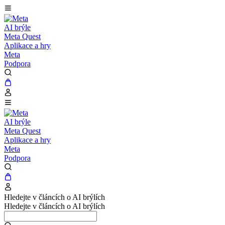
AI brýle
Meta Quest
Aplikace a hry
Meta
Podpora
AI brýle
Meta Quest
Aplikace a hry
Meta
Podpora
Hledejte v článcích o AI brýlích
Hledejte v článcích o AI brýlích