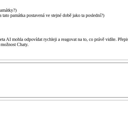
 památky?)
la tato památka postavená ve stejné době jako ta poslední?)
AI mohla odpovídat rychleji a reagovat na to, co právě vidíte. Přepisy 
a možnost
Chaty
.