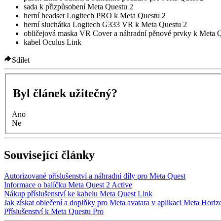
sada k přizpůsobení Meta Questu 2
herní headset Logitech PRO k Meta Questu 2
herní sluchátka Logitech G333 VR k Meta Questu 2
obličejová maska VR Cover a náhradní pěnové prvky k Meta 
kabel Oculus Link
Sdílet
Byl článek užitečný?
Ano
Ne
Související články
Autorizované příslušenství a náhradní díly pro Meta Quest
Informace o balíčku Meta Quest 2 Active
Nákup příslušenství ke kabelu Meta Quest Link
Jak získat oblečení a doplňky pro Meta avatara v aplikaci Meta Horiz
Příslušenství k Meta Questu Pro