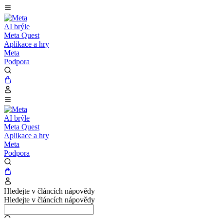
AI brýle
Meta Quest
Aplikace a hry
Meta
Podpora
AI brýle
Meta Quest
Aplikace a hry
Meta
Podpora
Hledejte v článcích nápovědy
Hledejte v článcích nápovědy