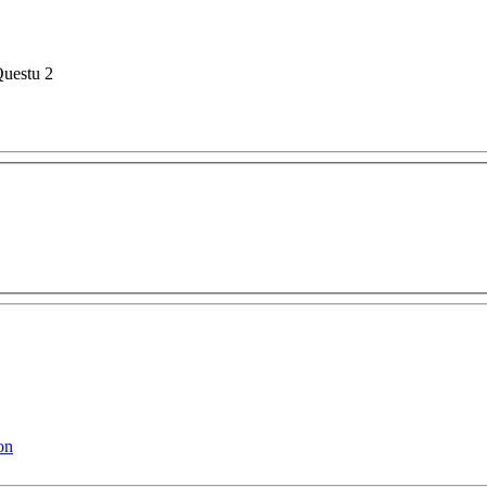
Questu 2
on