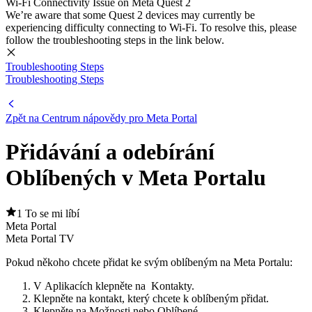
Wi-Fi Connectivity Issue on Meta Quest 2
We’re aware that some Quest 2 devices may currently be
experiencing difficulty connecting to Wi-Fi. To resolve this, please
follow the troubleshooting steps in the link below.
Troubleshooting Steps
Troubleshooting Steps
Zpět na
Centrum nápovědy pro Meta Portal
Přidávání a odebírání
Oblíbených v Meta Portalu
1 To se mi líbí
Meta Portal
Meta Portal TV
Pokud někoho chcete přidat ke svým oblíbeným na Meta Portalu:
V
Aplikacích
klepněte na
Kontakty
.
Klepněte na kontakt, který chcete k oblíbeným přidat.
Klepněte na
Možnosti
nebo
Oblíbené
.