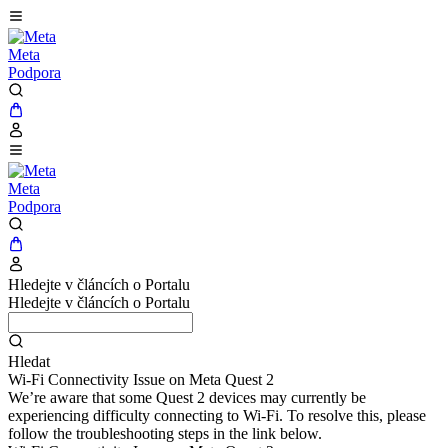
Meta
Podpora
Meta
Podpora
Hledejte v článcích o Portalu
Hledejte v článcích o Portalu
Hledat
Wi-Fi Connectivity Issue on Meta Quest 2
We’re aware that some Quest 2 devices may currently be
experiencing difficulty connecting to Wi-Fi. To resolve this, please
follow the troubleshooting steps in the link below.