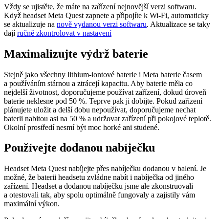
Vždy se ujistěte, že máte na zařízení nejnovější verzi softwaru.
Když headset Meta Quest zapnete a připojíte k Wi-Fi, automaticky
se aktualizuje na
nově vydanou verzi softwaru
. Aktualizace se taky
dají
ručně zkontrolovat v nastavení
Maximalizujte výdrž baterie
Stejně jako všechny lithium-iontové baterie i Meta baterie časem
a používáním stárnou a ztrácejí kapacitu. Aby baterie měla co
nejdelší životnost, doporučujeme používat zařízení, dokud úroveň
baterie neklesne pod 50 %. Teprve pak ji dobijte. Pokud zařízení
plánujete uložit a delší dobu nepoužívat, doporučujeme nechat
baterii nabitou asi na 50 % a udržovat zařízení při pokojové teplotě.
Okolní prostředí nesmí být moc horké ani studené.
Používejte dodanou nabíječku
Headset Meta Quest nabíjejte přes nabíječku dodanou v balení. Je
možné, že baterii headsetu zvládne nabít i nabíječka od jiného
zařízení. Headset a dodanou nabíječku jsme ale zkonstruovali
a otestovali tak, aby spolu optimálně fungovaly a zajistily vám
maximální výkon.