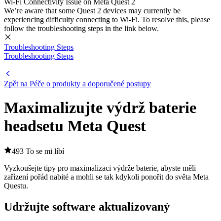
Wi-Fi Connectivity Issue on Meta Quest 2
We’re aware that some Quest 2 devices may currently be
experiencing difficulty connecting to Wi-Fi. To resolve this, please
follow the troubleshooting steps in the link below.
Troubleshooting Steps
Troubleshooting Steps
Zpět na Péče o produkty a doporučené postupy
Maximalizujte výdrž baterie
headsetu Meta Quest
493 To se mi líbí
Vyzkoušejte tipy pro maximalizaci výdrže baterie, abyste měli
zařízení pořád nabité a mohli se tak kdykoli ponořit do světa Meta
Questu.
Udržujte software aktualizovaný