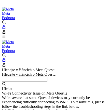
Meta
Podpora
Meta
Podpora
Hledejte v článcích o Meta Questu
Hledejte v článcích o Meta Questu
Hledat
Wi-Fi Connectivity Issue on Meta Quest 2
We’re aware that some Quest 2 devices may currently be
experiencing difficulty connecting to Wi-Fi. To resolve this, please
follow the troubleshooting steps in the link below.