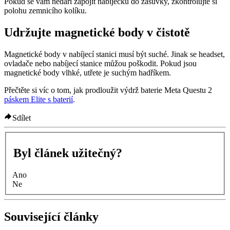
Pokud se vám nedaří zapojit nabíječku do zásuvky, zkontrolujte si
polohu zemnicího kolíku.
Udržujte magnetické body v čistotě
Magnetické body v nabíjecí stanici musí být suché. Jinak se headset,
ovladače nebo nabíjecí stanice můžou poškodit. Pokud jsou
magnetické body vlhké, utřete je suchým hadříkem.
Přečtěte si víc o tom, jak prodloužit výdrž baterie Meta Questu 2
páskem Elite s baterií
.
Sdílet
Byl článek užitečný?
Ano
Ne
Související články