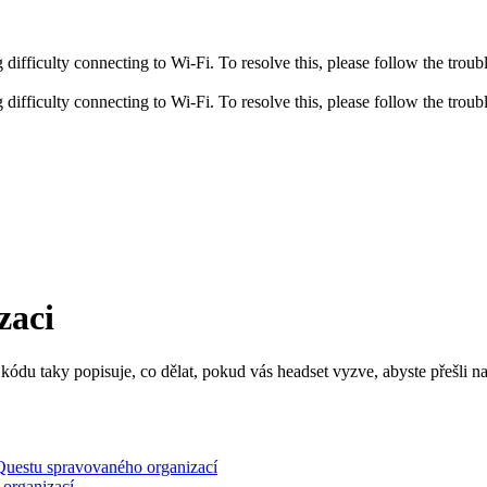
fficulty connecting to Wi-Fi. To resolve this, please follow the troubl
fficulty connecting to Wi-Fi. To resolve this, please follow the troubl
zaci
í kódu taky popisuje, co dělat, pokud vás headset vyzve, abyste přešli n
Questu spravovaného organizací
 organizací