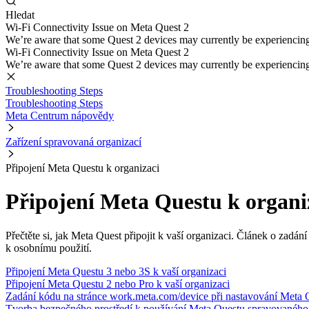
Hledat
Wi-Fi Connectivity Issue on Meta Quest 2
We’re aware that some Quest 2 devices may currently be experiencing di
Wi-Fi Connectivity Issue on Meta Quest 2
We’re aware that some Quest 2 devices may currently be experiencing di
Troubleshooting Steps
Troubleshooting Steps
Meta Centrum nápovědy
Zařízení spravovaná organizací
Připojení Meta Questu k organizaci
Připojení Meta Questu k organi
Přečtěte si, jak Meta Quest připojit k vaší organizaci. Článek o zadán
k osobnímu použití.
Připojení Meta Questu 3 nebo 3S k vaší organizaci
Připojení Meta Questu 2 nebo Pro k vaší organizaci
Zadání kódu na stránce work.meta.com/device při nastavování Meta 
Tvorba bezpečného prostředí k používání Meta Questu spravovaného