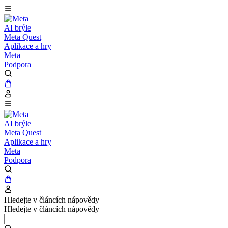
AI brýle
Meta Quest
Aplikace a hry
Meta
Podpora
AI brýle
Meta Quest
Aplikace a hry
Meta
Podpora
Hledejte v článcích nápovědy
Hledejte v článcích nápovědy