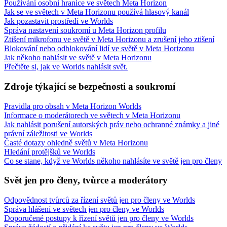
Používání osobní hranice ve světech Meta Horizon
Jak se ve světech v Meta Horizonu používá hlasový kanál
Jak pozastavit prostředí ve Worlds
Správa nastavení soukromí u Meta Horizon profilu
Ztišení mikrofonu ve světě v Meta Horizonu a zrušení jeho ztišení
Blokování nebo odblokování lidí ve světě v Meta Horizonu
Jak někoho nahlásit ve světě v Meta Horizonu
Přečtěte si, jak ve Worlds nahlásit svět.
Zdroje týkající se bezpečnosti a soukromí
Pravidla pro obsah v Meta Horizon Worlds
Informace o moderátorech ve světech v Meta Horizonu
Jak nahlásit porušení autorských práv nebo ochranné známky a jiné
právní záležitosti ve Worlds
Časté dotazy ohledně světů v Meta Horizonu
Hledání protějšků ve Worlds
Co se stane, když ve Worlds někoho nahlásíte ve světě jen pro členy
Svět jen pro členy, tvůrce a moderátory
Odpovědnost tvůrců za řízení světů jen pro členy ve Worlds
Správa hlášení ve světech jen pro členy ve Worlds
Doporučené postupy k řízení světů jen pro členy ve Worlds