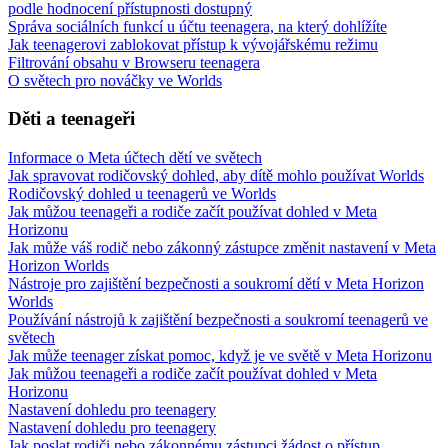
podle hodnocení přístupnosti dostupný
Správa sociálních funkcí u účtu teenagera, na který dohlížíte
Jak teenagerovi zablokovat přístup k vývojářskému režimu
Filtrování obsahu v Browseru teenagera
O světech pro nováčky ve Worlds
Děti a teenageři
Informace o Meta účtech dětí ve světech
Jak spravovat rodičovský dohled, aby dítě mohlo používat Worlds
Rodičovský dohled u teenagerů ve Worlds
Jak můžou teenageři a rodiče začít používat dohled v Meta
Horizonu
Jak může váš rodič nebo zákonný zástupce změnit nastavení v Meta
Horizon Worlds
Nástroje pro zajištění bezpečnosti a soukromí dětí v Meta Horizon
Worlds
Používání nástrojů k zajištění bezpečnosti a soukromí teenagerů ve
světech
Jak může teenager získat pomoc, když je ve světě v Meta Horizonu
Jak můžou teenageři a rodiče začít používat dohled v Meta
Horizonu
Nastavení dohledu pro teenagery
Nastavení dohledu pro teenagery
Jak poslat rodiči nebo zákonnému zástupci žádost o přístup