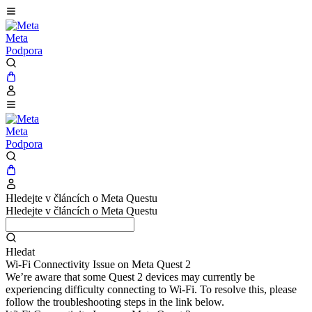
Meta
Podpora
Meta
Podpora
Hledejte v článcích o Meta Questu
Hledejte v článcích o Meta Questu
Hledat
Wi-Fi Connectivity Issue on Meta Quest 2
We’re aware that some Quest 2 devices may currently be
experiencing difficulty connecting to Wi-Fi. To resolve this, please
follow the troubleshooting steps in the link below.