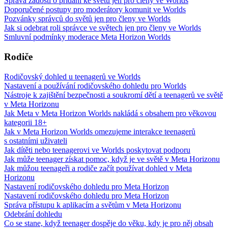
Správa žádostí o přidání ke světu jen pro členy ve Worlds
Doporučené postupy pro moderátory komunit ve Worlds
Pozvánky správců do světů jen pro členy ve Worlds
Jak si odebrat roli správce ve světech jen pro členy ve Worlds
Smluvní podmínky moderace Meta Horizon Worlds
Rodiče
Rodičovský dohled u teenagerů ve Worlds
Nastavení a používání rodičovského dohledu pro Worlds
Nástroje k zajištění bezpečnosti a soukromí dětí a teenagerů ve světě
v Meta Horizonu
Jak Meta v Meta Horizon Worlds nakládá s obsahem pro věkovou
kategorii 18+
Jak v Meta Horizon Worlds omezujeme interakce teenagerů
s ostatními uživateli
Jak dítěti nebo teenagerovi ve Worlds poskytovat podporu
Jak může teenager získat pomoc, když je ve světě v Meta Horizonu
Jak můžou teenageři a rodiče začít používat dohled v Meta
Horizonu
Nastavení rodičovského dohledu pro Meta Horizon
Nastavení rodičovského dohledu pro Meta Horizon
Správa přístupu k aplikacím a světům v Meta Horizonu
Odebrání dohledu
Co se stane, když teenager dospěje do věku, kdy je pro něj obsah