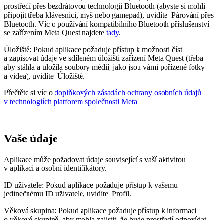
prostředí přes bezdrátovou technologii Bluetooth (abyste si mohli
připojit třeba klávesnici, myš nebo gamepad), uvidíte
Párování přes
Bluetooth
. Víc o používání kompatibilního Bluetooth příslušenství
se zařízením Meta Quest najdete
tady
.
Úložiště:
Pokud aplikace požaduje přístup k možnosti číst
a zapisovat údaje ve sdíleném úložišti zařízení Meta Quest (třeba
aby stáhla a uložila soubory médií, jako jsou vámi pořízené fotky
a videa), uvidíte
Úložiště
.
Přečtěte si víc o
doplňkových zásadách ochrany osobních údajů
v technologiích platforem společnosti Meta
.
Vaše údaje
Aplikace může požadovat údaje související s vaší aktivitou
v aplikaci a osobní identifikátory.
ID uživatele
: Pokud aplikace požaduje přístup k vašemu
jedinečnému ID uživatele, uvidíte
Profil
.
Věková skupina
: Pokud aplikace požaduje přístup k informaci
o věkové skupině, aby mohla zajistit, že bude prostředí odpovídat