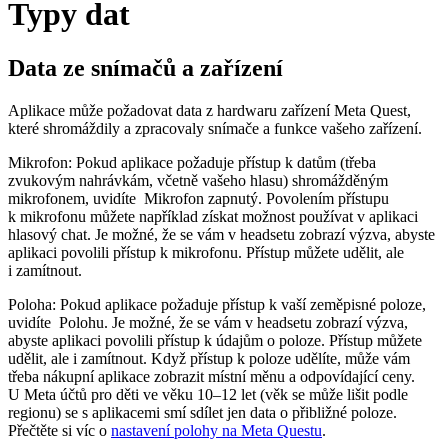
Typy dat
Data ze snímačů a zařízení
Aplikace může požadovat data z hardwaru zařízení Meta Quest,
které shromáždily a zpracovaly snímače a funkce vašeho zařízení.
Mikrofon:
Pokud aplikace požaduje přístup k datům (třeba
zvukovým nahrávkám, včetně vašeho hlasu) shromážděným
mikrofonem, uvidíte
Mikrofon zapnutý
. Povolením přístupu
k mikrofonu můžete například získat možnost používat v aplikaci
hlasový chat. Je možné, že se vám v headsetu zobrazí výzva, abyste
aplikaci povolili přístup k mikrofonu. Přístup můžete udělit, ale
i zamítnout.
Poloha:
Pokud aplikace požaduje přístup k vaší zeměpisné poloze,
uvidíte
Polohu
. Je možné, že se vám v headsetu zobrazí výzva,
abyste aplikaci povolili přístup k údajům o poloze. Přístup můžete
udělit, ale i zamítnout. Když přístup k poloze udělíte, může vám
třeba nákupní aplikace zobrazit místní měnu a odpovídající ceny.
U Meta účtů pro děti ve věku 10–12 let (věk se může lišit podle
regionu) se s aplikacemi smí sdílet jen data o přibližné poloze.
Přečtěte si víc o
nastavení polohy na Meta Questu
.