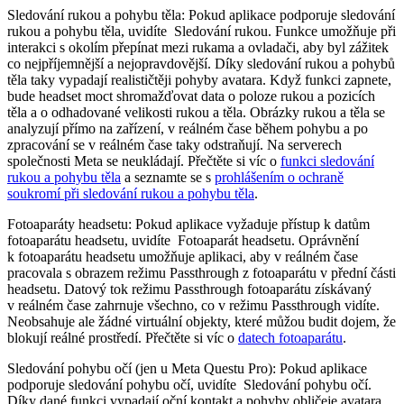
Sledování rukou a pohybu těla:
Pokud aplikace podporuje sledování
rukou a pohybu těla, uvidíte
Sledování rukou
. Funkce umožňuje při
interakci s okolím přepínat mezi rukama a ovladači, aby byl zážitek
co nejpříjemnější a nejopravdovější. Díky sledování rukou a pohybů
těla taky vypadají realističtěji pohyby avatara. Když funkci zapnete,
bude headset moct shromažďovat data o poloze rukou a pozicích
těla a o odhadované velikosti rukou a těla. Obrázky rukou a těla se
analyzují přímo na zařízení, v reálném čase během pohybu a po
zpracování se v reálném čase taky odstraňují. Na serverech
společnosti Meta se neukládají. Přečtěte si víc o
funkci sledování
rukou a pohybu těla
a seznamte se s
prohlášením o ochraně
soukromí při sledování rukou a pohybu těla
.
Fotoaparáty headsetu:
Pokud aplikace vyžaduje přístup k datům
fotoaparátu headsetu, uvidíte
Fotoaparát headsetu
. Oprávnění
k fotoaparátu headsetu umožňuje aplikaci, aby v reálném čase
pracovala s obrazem režimu Passthrough z fotoaparátu v přední části
headsetu. Datový tok režimu Passthrough fotoaparátu získávaný
v reálném čase zahrnuje všechno, co v režimu Passthrough vidíte.
Neobsahuje ale žádné virtuální objekty, které můžou budit dojem, že
blokují reálné prostředí. Přečtěte si víc o
datech fotoaparátu
.
Sledování pohybu očí (jen u Meta Questu Pro):
Pokud aplikace
podporuje sledování pohybu očí, uvidíte
Sledování pohybu očí
.
Díky dané funkci vypadají oční kontakt a pohyby obličeje avatara