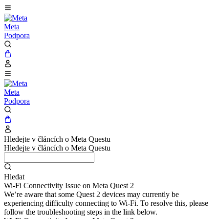
Meta
Podpora
Meta
Podpora
Hledejte v článcích o Meta Questu
Hledejte v článcích o Meta Questu
Hledat
Wi-Fi Connectivity Issue on Meta Quest 2
We’re aware that some Quest 2 devices may currently be
experiencing difficulty connecting to Wi-Fi. To resolve this, please
follow the troubleshooting steps in the link below.