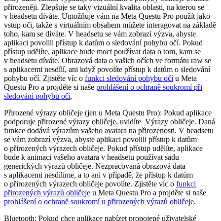
přirozeněji. Zlepšuje se taky vizuální kvalita oblasti, na kterou se
v headsetu díváte. Umožňuje vám na Meta Questu Pro použít jako
vstup oči, takže s virtuálním obsahem můžete interagovat na základě
toho, kam se díváte. V headsetu se vám zobrazí výzva, abyste
aplikaci povolili přístup k datům o sledování pohybu očí. Pokud
přístup udělíte, aplikace bude moct používat data o tom, kam se
v headsetu díváte. Obrazová data o vašich očích ve formátu raw se
s aplikacemi nesdílí, ani když povolíte přístup k datům o sledování
pohybu očí. Zjistěte víc o
funkci sledování pohybu očí
u Meta
Questu Pro a projděte si naše
prohlášení o ochraně soukromí při
sledování pohybu očí
.
Přirozené výrazy obličeje (jen u Meta Questu Pro):
Pokud aplikace
podporuje přirozené výrazy obličeje, uvidíte
Výrazy obličeje
. Daná
funkce dodává výrazům vašeho avatara na přirozenosti. V headsetu
se vám zobrazí výzva, abyste aplikaci povolili přístup k datům
o přirozených výrazech obličeje. Pokud přístup udělíte, aplikace
bude k animaci vašeho avatara v headsetu používat sadu
generických výrazů obličeje. Nezpracovaná obrazová data
s aplikacemi nesdílíme, a to ani v případě, že přístup k datům
o přirozených výrazech obličeje povolíte. Zjistěte víc o
funkci
přirozených výrazů obličeje
u Meta Questu Pro a projděte si naše
prohlášení o ochraně soukromí u přirozených výrazů obličeje
.
Bluetooth:
Pokud chce aplikace nabízet propojené uživatelské