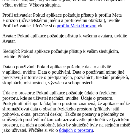
věku, uvidíte
Věková skupina
.
Profil uživatele:
Pokud aplikace požaduje přístup k profilu Meta
Horizon (uživatelskému jménu a profilovému obrázku), uvidíte
Profil uživatele
. Přečtěte si o
profilu Meta Horizon
víc.
Avatar
: Pokud aplikace požaduje přístup k vašemu avataru, uvidíte
Avatar
.
Sledující:
Pokud aplikace požaduje přístup k vašim sledujícím,
uvidíte
Přátelé
.
Data o používání
: Pokud aplikace požaduje data o aktivitě
v aplikaci, uvidíte
Data o používání
. Data o používání mimo jiné
představují informace o předplatných, pozváních, hledání protějšků,
skupinách, místnostech, výzvách a schopnostech.
Údaje o prostoru
: Pokud aplikace požaduje údaje o fyzickém
prostoru, kde se uživatel nachází, uvidíte
Údaje o prostoru
.
Poskytnutí přístupu k údajům o prostoru znamená, že aplikace může
shromažďovat data o obsahu fyzického prostoru (příklady: stůl,
pohovka, okna, pracovní deska). Takže se postavy a předměty ze
smíšených prostředí můžou zobrazovat vedle předmětů ve fyzickém
prostoru, na nich a podobně, jako by skutečně byly na stejném místě
jako uživatel. Přečtěte si víc o
údajích o prostoru
.