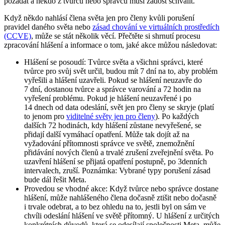
požádat a někdo z tvůrců nebo správců musí žádost schválit.
Když někdo nahlásí člena světa jen pro členy kvůli porušení
pravidel daného světa nebo
zásad chování ve virtuálních prostředích
(CCVE)
, může se stát několik věcí. Přečtěte si shrnutí procesu
zpracování hlášení a informace o tom, jaké akce můžou následovat:
Hlášení se posoudí
: Tvůrce světa a všichni správci, které
tvůrce pro svůj svět určil, budou mít 7 dní na to, aby problém
vyřešili a hlášení uzavřeli. Pokud se hlášení neuzavře do
7 dní, dostanou tvůrce a správce varování a 72 hodin na
vyřešení problému. Pokud je hlášení neuzavřené i po
14 dnech od data odeslání, svět jen pro členy se skryje (platí
to jenom pro
viditelné světy jen pro členy
). Po každých
dalších 72 hodinách, kdy hlášení zůstane nevyřešené, se
přidají další vymáhací opatření. Může tak dojít až na
vyžadování přítomnosti správce ve světě, znemožnění
přidávání nových členů a trvalé zrušení zveřejnění světa. Po
uzavření hlášení se přijatá opatření postupně, po 3denních
intervalech, zruší.
Poznámka
: Vybrané typy porušení zásad
bude dál řešit Meta.
Provedou se vhodné akce
: Když tvůrce nebo správce dostane
hlášení, může nahlášeného člena dočasně ztišit nebo dočasně
i trvale odebrat, a to bez ohledu na to, jestli byl on sám ve
chvíli odeslání hlášení ve světě přítomný. U hlášení z určitých
konkrétních důvodů, která se odesílají společnosti Meta, může