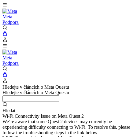
Meta
Podpora
Meta
Podpora
Hledejte v článcích o Meta Questu
Hledejte v článcích o Meta Questu
Hledat
Wi-Fi Connectivity Issue on Meta Quest 2
We’re aware that some Quest 2 devices may currently be
experiencing difficulty connecting to Wi-Fi. To resolve this, please
follow the troubleshooting steps in the link below.