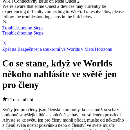
Wi-Fi Connectivity Issue on Meta Quest 2
We’re aware that some Quest 2 devices may currently be
experiencing difficulty connecting to Wi-Fi. To resolve this, please
follow the troubleshooting steps in the link below.
Troubleshooting Steps
Troubleshooting Steps
Zpět na Bezpečnost a soukromí ve Worlds v Meta Horizonu
Co se stane, když ve Worlds
někoho nahlásíte ve světě jen
pro členy
1 To se mi líbí
Světy jen pro členy jsou členské komunity, kde se můžou scházet
podobně smýšlející lidé a společně se bavit ve sdíleném prostředí.
Abyste se ke světu jen pro členy mohli přidat, musíte od některého
z členů světa dostat pozvánku nebo o členství ve světě musíte