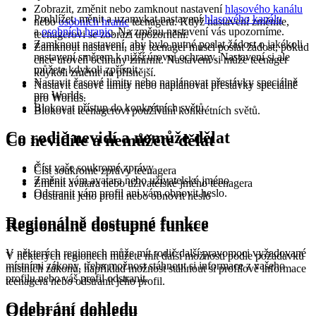
Zobrazit, změnit nebo zamknout nastavení
hlasového kanálu
Prohlížet, měnit a uzamykat nastavení
hlasového kanálu
nebo
osobních hranic
teenagera. Když nastavení změníte,
a
osobních hranic
. Na změnu nastavení vás upozorníme.
teenagerovi se zobrazí upozornění.
Zamknout nastavení, aby bylo nutné poslat žádost o jakékoli
Zamknout nastavení, aby teenager musel poslat žádost, pokud
nastavení směrem k nižší úrovni ochrany. Nastavení si ale
chce úroveň ochrany zmírnit. Nastavení si může teenager
můžete kdykoli zpřísnit.
kdykoli změnit na přísnější.
Nastavit časové limity nebo naplánovat přestávky speciálně
Nastavit časové limity nebo naplánovat přestávky speciálně
pro Worlds.
pro Worlds.
Blokovat přístup do konkrétních světů.
Blokovat teenagerovi používání konkrétních světů.
Co rodič nevidí a nemůže dělat
Co nevidíte a nemůžete dělat
Číst vaše soukromé zprávy
Číst soukromé zprávy teenagera
Změnit vám avatara nebo uživatelské jméno
Změnit avatara nebo uživatelské jméno teenagera
Odstranit vám profil ani vám obnovit heslo.
Odstranit jeho profil nebo obnovit heslo
Regionálně dostupné funkce
Regionálně dostupné funkce
V některých regionech může mít rodič další pravomoci vyžadované
V některých regionech můžete mít další možnosti podle požadavků
místními zákony, třeba možnost stáhnout si informace z vašeho
místních zákonů, například možnost stáhnout si profilové informace
profilu nebo váš profil odstranit.
teenagera nebo odstranit jeho profil.
Odebrání dohledu
Odebrání dohledu