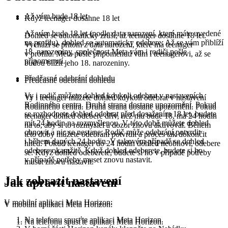
Až vám bude 18 let
Když teenager dosáhne 18 let
Až vám bude 18 let (podle data narození, které máte uvedené
Dohled se automaticky zruší, až teenager dosáhne 18 let.
na profilu), dohled se automaticky odebere. Až se vám přiblíží
Vychází se přitom z data narození, které má teenager
18. narozeniny, společnost Meta vám i rodiči pošle
v profilu. Meta pošle připomenutí vám i teenagerovi, až se
připomenutí.
budou blížit jeho 18. narozeniny.
Předčasné odebrání dohledu
Předčasné odebrání dohledu
Vy i rodič můžete dohled kdykoli odebrat v nastaveních
Vy i teenager můžete dohled kdykoli odebrat v nastavení
Rodinného centra. Druhá strana dostane upozornění. Pokud
Rodinného centra. Druhá strana dostane upozornění. Pokud
se rozhodnete dohled odebrat před dosažením 18 let, budete
teenager dohled odebere dřív, než mu bude 18, má 24 hodin
mít 24 hodin na rozmyšlenou. V této době můžete dohled
na to, aby si to rozmyslel a dozor znovu aktivoval. Během
obnovit a nic se nestane. Rodič může odebrání potvrdit
této doby můžete odebrání potvrdit a proces tak dokončit
i během daných 24 hodin. V takovém případě se dohled
hned. Pokud teenager do 24 hodin dohled neobnoví, odebere
odebere okamžitě. Když dohled odeberete, budete si ho
se. Když dohled odeberete, budete si ho v případě potřeby
v případě potřeby muset znovu nastavit.
muset znovu nastavit.
Jak zobrazit nastavení
Jak upravit nastavení
V mobilní aplikaci Meta Horizon:
V mobilní aplikaci Meta Horizon:
Na telefonu spusťte aplikaci Meta Horizon.
Na telefonu spusťte aplikaci Meta Horizon.