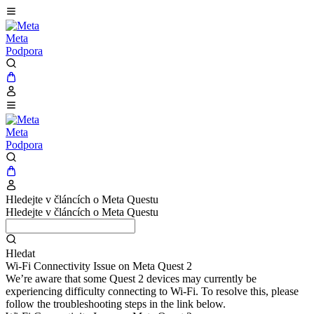
Meta
Podpora
Meta
Podpora
Hledejte v článcích o Meta Questu
Hledejte v článcích o Meta Questu
Hledat
Wi-Fi Connectivity Issue on Meta Quest 2
We’re aware that some Quest 2 devices may currently be
experiencing difficulty connecting to Wi-Fi. To resolve this, please
follow the troubleshooting steps in the link below.