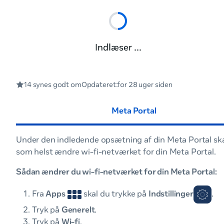
Hjælp til Meta Portal
Opsæt eller skift wi-fi-netvær
Indlæser ...
Opsæt eller skift wi-fi-
14 synes godt om
Opdateret:
for 28 uger siden
Meta Portal
Under den indledende opsætning af din Meta Portal skal
som helst ændre wi-fi-netværket for din Meta Portal.
Sådan ændrer du wi-fi-netværket for din Meta Portal:
Fra
Apps
skal du trykke på
Indstillinger
.
Tryk på
Generelt
.
Tryk på
Wi-fi
.