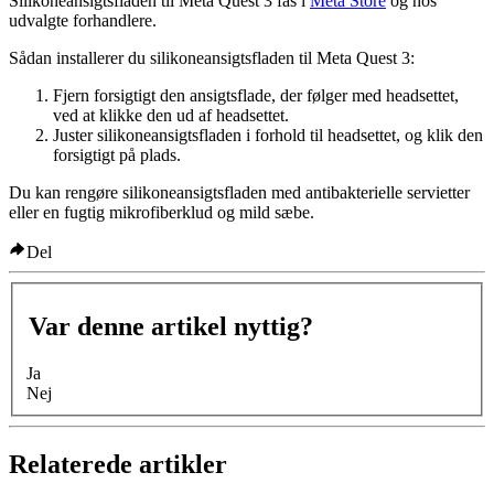
Silikoneansigtsfladen til Meta Quest 3 fås i
Meta Store
og hos
udvalgte forhandlere.
Sådan installerer du silikoneansigtsfladen til Meta Quest 3
:
Fjern forsigtigt den ansigtsflade, der følger med headsettet,
ved at klikke den ud af headsettet.
Juster silikoneansigtsfladen i forhold til headsettet, og klik den
forsigtigt på plads.
Du kan rengøre silikoneansigtsfladen med antibakterielle servietter
eller en fugtig mikrofiberklud og mild sæbe.
Del
Var denne artikel nyttig?
Ja
Nej
Relaterede artikler