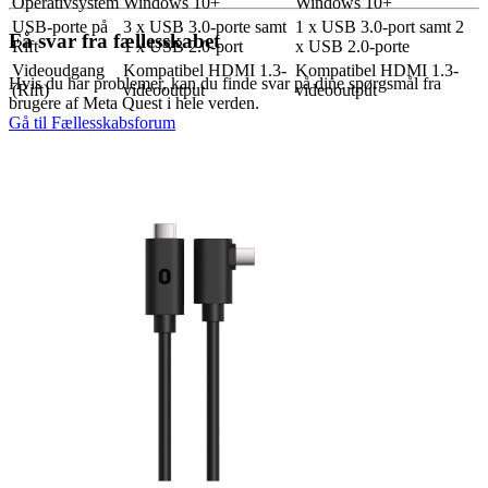
Operativsystem
Windows 10+
Windows 10+
USB-porte på
3 x USB 3.0-porte samt
1 x USB 3.0-port samt 2
Få svar fra fællesskabet
Rift
1 x USB 2.0-port
x USB 2.0-porte
Videoudgang
Kompatibel HDMI 1.3-
Kompatibel HDMI 1.3-
Hvis du har problemer, kan du finde svar på dine spørgsmål fra
(Rift)
videooutput
videooutput
brugere af Meta Quest i hele verden.
Gå til Fællesskabsforum