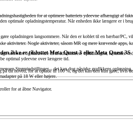
ladningshastigheden for at optimere batteriets ydeevne afhængigt af fakt
end den optimale opladningstemperatur. Når enheden ikke længere er i br
8 W gøre opladningen langsommere. Når den er koblet til en bærbar/PC, v
ke aktiviteter. Nogle aktiviteter, såsom MR og mere krævende apps, kan 
en ikke er tilsluttet Meta Quest 3 eller Meta Quest 3S
bruge software og hardware til at administrere opladningen, herunder v
kabe optimal ydeevne over længere tid.
e i menuen Strømindstillinger – det kan dog påvirke grafikkens opløsning.
g på dit hoved, for at oplade til 100 %, og det kan den kun gøre, hvis den
trømadapter på 18 W eller højere.
roller for at åbne Navigator.