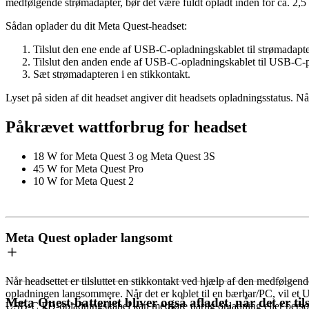
medfølgende strømadapter, bør det være fuldt opladt inden for ca. 2,5 
Sådan oplader du dit Meta Quest-headset
:
Tilslut den ene ende af USB-C-opladningskablet til strømadapt
Tilslut den anden ende af USB-C-opladningskablet til USB-C-por
Sæt strømadapteren i en stikkontakt.
Lyset på siden af dit headset angiver dit headsets opladningsstatus. Når 
Påkrævet wattforbrug for headset
18 W for
Meta Quest 3 og Meta Quest 3S
45 W for
Meta Quest Pro
10 W for
Meta Quest 2
Meta Quest oplader langsomt
Når headsettet er tilsluttet en stikkontakt ved hjælp af den medfølgend
opladningen langsommere. Når det er koblet til en bærbar/PC, vil e
Meta Quest-batteriet bliver også afladet, når det er tils
USB-C PD-opladningskabel kan medføre dårlig opladning eller person