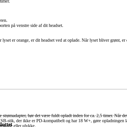
timer.
eren.
ten på venstre side af dit headset.
lyset er orange, er dit headset ved at oplade. Når lyset bliver grønt, er 
e strømadapter, bør det være fuldt opladt inden for ca. 2,5 timer. Når det
t USB-stik, der ikke er PD-kompatibelt og har 18 W+, gøre opladninge
luttet
skade eller ulykke.