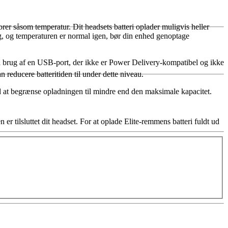
orer såsom temperatur. Dit headsets batteri oplader muligvis heller
ug, og temperaturen er normal igen, bør din enhed genoptage
il brug af en USB-port, der ikke er Power Delivery-kompatibel og ikke
reducere batteritiden til under dette niveau.
ed at begrænse opladningen til mindre end den maksimale kapacitet.
 er tilsluttet dit headset. For at oplade Elite-remmens batteri fuldt ud