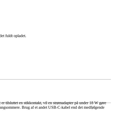
det fuldt opladet.
 er tilsluttet en stikkontakt, vil en strømadapter på under 18 W gøre
n langsommere. Brug af et andet USB-C-kabel end det medfølgende