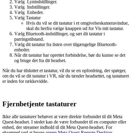
Vælg
Lynindstillinger
.
Vælg
Indstillinger
.
Vælg
Enheder
.
Vælg
Tastatur
Hvis du vil se dit tastatur i et omgivelseskameravindue,
skal du herfra vælge knappen ud for
Vis mit tastatur
.
Vælg
Bluetooth-indstillinger
, og sæt dit tastatur i
parringstilstand.
Vælg dit tastatur fra listen over tilgængelige Bluetooth-
enheder.
Når dit tastatur har oprettet forbindelse, bør du kunne se det
og bruge det fra dit headset.
Når du har tilsluttet et tastatur, vil du se en opfordring, der spørger,
om du vil se dit tastatur i VR, når du tænder headsettet, og tastaturet
er inden for rækkevidde.
Fjernbetjente tastaturer
Ikke alle tastaturer behøver at være direkte forbundet til dit Meta
Quest-headset. I stedet kan de være forbundet til en computer eller
enhed, der streamer indhold til dit Meta Quest-headset. For
eksempel ved at bruge
appen Meta Quest Remote Desktop
.