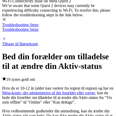
Wi-Fi Connectivity Issue on Meta Quest 2
We’re aware that some Quest 2 devices may currently be
experiencing difficulty connecting to Wi-Fi. To resolve this, please
follow the troubleshooting steps in the link below.
Troubleshooting Steps
Troubleshooting Steps
Tilbage til Børnekonti
Bed din forælder om tilladelse
til at ændre din Aktiv-status
19 synes godt om
Hvis du er 10-12 år (alder kan variere fra region til region) og har en
Meta-konto, der administreres af din forælder eller værge
, kan du
bede din forælder om tilladelse til at ændre din Aktiv-status fra "Vis
som offline" til "Online" eller "Kan deltage".
Hvis vedkommende godkender din anmodning, kan du ændre din
Aktiv-status når som helst. Du kan ikke ændre din Aktiv-status til at