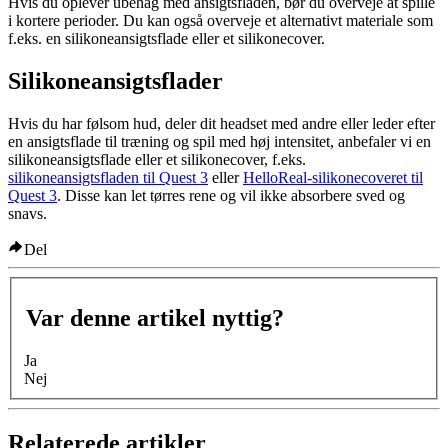
Hvis du oplever ubehag med ansigtsfladen, bør du overveje at spille
i kortere perioder. Du kan også overveje et alternativt materiale som
f.eks. en silikoneansigtsflade eller et silikonecover.
Silikoneansigtsflader
Hvis du har følsom hud, deler dit headset med andre eller leder efter
en ansigtsflade til træning og spil med høj intensitet, anbefaler vi en
silikoneansigtsflade eller et silikonecover, f.eks.
silikoneansigtsfladen til Quest 3
eller
HelloReal-silikonecoveret til
Quest 3
. Disse kan let tørres rene og vil ikke absorbere sved og
snavs.
Del
Var denne artikel nyttig?
Ja
Nej
Relaterede artikler