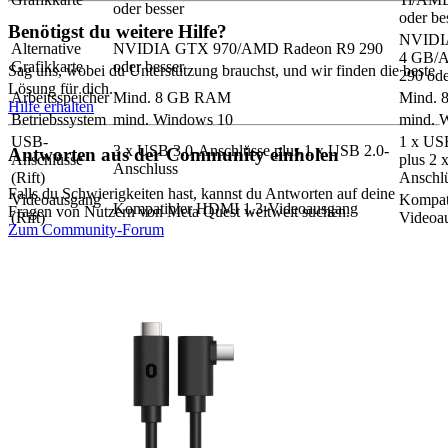
oder besser
oder be
Benötigst du weitere Hilfe?
NVIDI
Alternative
NVIDIA GTX 970/AMD Radeon R9 290
4 GB/
Grafikkarte
oder besser
Sag uns, wobei du Unterstützung brauchst, und wir finden die beste
290 ode
Lösung für dich.
Arbeitsspeicher
Mind. 8 GB RAM
Mind.
Hilfe erhalten
Betriebssystem
mind. Windows 10
mind. 
USB-
1 x US
3 x USB 3.0-Anschlüsse plus 1 x USB 2.0-
Antworten aus der Community einholen
Anschlüsse
plus 2 
Anschluss
(Rift)
Anschl
Falls du Schwierigkeiten hast, kannst du Antworten auf deine
Videoausgang
Kompat
Kompatibler HDMI 1.3-Videoausgang
Fragen von Nutzern von Meta Quest weltweit suchen.
(Rift)
Videoa
Zum Community-Forum