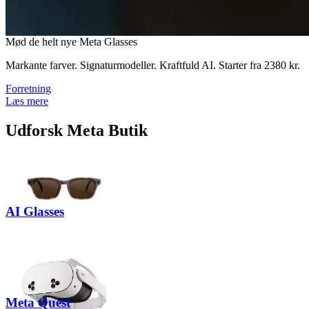
M
ø
d
d
e
h
e
l
t
n
y
e
M
e
t
a
G
l
a
s
s
e
s
Markante farver. Signaturmodeller. Kraftfuld AI.
Starter fra
2380 kr
.
Forretning
Læs mere
Udforsk Meta Butik
AI Glasses
Meta Quest