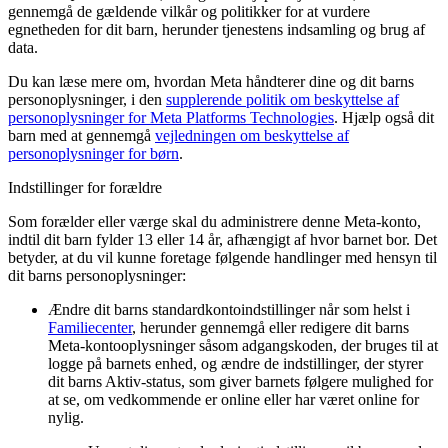
gennemgå de gældende vilkår og politikker for at vurdere
egnetheden for dit barn, herunder tjenestens indsamling og brug af
data.
Du kan læse mere om, hvordan Meta håndterer dine og dit barns
personoplysninger, i den
supplerende politik om beskyttelse af
personoplysninger for Meta Platforms Technologies
. Hjælp også dit
barn med at gennemgå
vejledningen om beskyttelse af
personoplysninger for børn
.
Indstillinger for forældre
Som forælder eller værge skal du administrere denne Meta-konto,
indtil dit barn fylder 13 eller 14 år, afhængigt af hvor barnet bor. Det
betyder, at du vil kunne foretage følgende handlinger med hensyn til
dit barns personoplysninger:
Ændre dit barns standardkontoindstillinger når som helst i
Familiecenter
, herunder gennemgå eller redigere dit barns
Meta-kontooplysninger såsom adgangskoden, der bruges til at
logge på barnets enhed, og ændre de indstillinger, der styrer
dit barns Aktiv-status, som giver barnets følgere mulighed for
at se, om vedkommende er online eller har været online for
nylig.