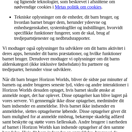
og lignende teknologier, som beskrevet i afsnittene om
nødvendige cookies i
Metas politik om cookies
.
Tekniske oplysninger om de enheder, dit barn bruger, og
hvordan barnet bruger dem, herunder ydeevne og
enhedsegenskaber, systemlogfiler og indstillinger, hvorvidt
specifikke funktioner fungerer, som de skal, brug af
tredjepartstjenester og nedbrudsrapporter.
Vi modtager også oplysninger fra udviklere om dit barns aktivitet i
deres apps, herunder dit barns præstationer, og hvilke funktioner
barnet bruger. Derudover modtager vi oplysninger om dit barns
alderskategori (ikke inklusive fødselsdato) fra partnere og
tredjeparter, herunder visse udviklere.
Når dit barn bruger Horizon Worlds, bliver de sidste par minutter af
barnets og andre brugeres seneste lyd, video og andre interaktioner i
Horizon Worlds desuden optaget, hvis barnet skulle ønske at
anmelde noget, det har oplevet. Disse optagelser kan blive lagret på
vores servere. Vi gennemgår ikke disse optagelser, medmindre dit
barn indsender en anmeldelse. Hvis barnet ikke indsender en
anmeldelse, slettes optagelserne løbende. Disse optagelser giver dit
barn mulighed for at anmelde misbrug, bekæmpe skadelig adfærd
samt beskytte og støtte vores fællesskab. Andre brugere i nærheden
af barnet i Horizon Worlds kan indsende optagelser af den samme