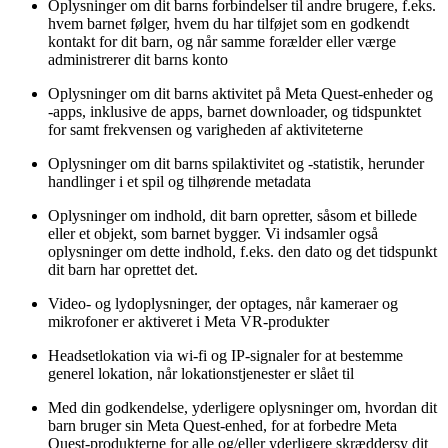
Oplysninger om dit barns forbindelser til andre brugere, f.eks.
hvem barnet følger, hvem du har tilføjet som en godkendt
kontakt for dit barn, og når samme forælder eller værge
administrerer dit barns konto
Oplysninger om dit barns aktivitet på Meta Quest-enheder og
-apps, inklusive de apps, barnet downloader, og tidspunktet
for samt frekvensen og varigheden af aktiviteterne
Oplysninger om dit barns spilaktivitet og -statistik, herunder
handlinger i et spil og tilhørende metadata
Oplysninger om indhold, dit barn opretter, såsom et billede
eller et objekt, som barnet bygger. Vi indsamler også
oplysninger om dette indhold, f.eks. den dato og det tidspunkt
dit barn har oprettet det.
Video- og lydoplysninger, der optages, når kameraer og
mikrofoner er aktiveret i Meta VR-produkter
Headsetlokation via wi-fi og IP-signaler for at bestemme
generel lokation, når lokationstjenester er slået til
Med din godkendelse, yderligere oplysninger om, hvordan dit
barn bruger sin Meta Quest-enhed, for at forbedre Meta
Quest-produkterne for alle og/eller yderligere skræddersy dit