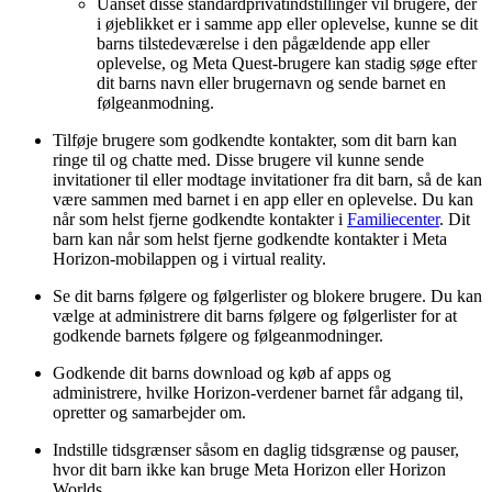
Uanset disse standardprivatindstillinger vil brugere, der
i øjeblikket er i samme app eller oplevelse, kunne se dit
barns tilstedeværelse i den pågældende app eller
oplevelse, og Meta Quest-brugere kan stadig søge efter
dit barns navn eller brugernavn og sende barnet en
følgeanmodning.
Tilføje brugere som godkendte kontakter, som dit barn kan
ringe til og chatte med. Disse brugere vil kunne sende
invitationer til eller modtage invitationer fra dit barn, så de kan
være sammen med barnet i en app eller en oplevelse. Du kan
når som helst fjerne godkendte kontakter i
Familiecenter
. Dit
barn kan når som helst fjerne godkendte kontakter i Meta
Horizon-mobilappen og i virtual reality.
Se dit barns følgere og følgerlister og blokere brugere. Du kan
vælge at administrere dit barns følgere og følgerlister for at
godkende barnets følgere og følgeanmodninger.
Godkende dit barns download og køb af apps og
administrere, hvilke Horizon-verdener barnet får adgang til,
opretter og samarbejder om.
Indstille tidsgrænser såsom en daglig tidsgrænse og pauser,
hvor dit barn ikke kan bruge Meta Horizon eller Horizon
Worlds.