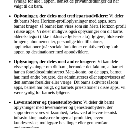
synlige for alle i appen, uanset de privatindstillinger du har
valgt til dit barn.
Oplysninger, der deles med tredjepartsudviklere
: Vi deler
dit barns Meta Horizon-profiloplysninger med apps, som
barnet bruger, så barnet kan vises som sin Meta Horizon-profil
i disse apps. Vi deler muligvis også oplysninger om dit barns
alderskategori (ikke inklusive fødselsdato), følgere, blokerede
brugere, abonnementer, personlige identifikatorer,
appinvitationer (når sociale funktioner er aktiveret) og køb i
appen og destinationer med appudviklere.
Oplysninger, der deles med andre brugere
: Vi kan dele
visse oplysninger om dit barn, herunder det faktum, at barnet
har en forældreadministreret Meta-konto, og de apps, barnet
har, med andre brugere, der administreres eller superviseres af
den samme forælder eller værge. Dit barns aktivitet såsom
apps, barnet har brugt, og barnets præstationer i disse apps, vil
være synlig for barnets følgere.
Leverandører og tjenesteudbydere
: Vi deler dit barns
oplysninger med leverandører og tjenesteudbydere, der
supporterer vores virksomhed, f.eks. ved at levere teknisk
infrastruktur, analysere brugen af produkter, levere
kundeservice, muliggøre betalinger eller gennemføre
undersøgelser.