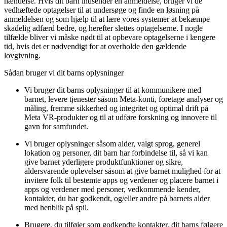
hændelse. Hvis dit barn indsender en anmeldelse, bruger vi de
vedhæftede optagelser til at undersøge og finde en løsning på
anmeldelsen og som hjælp til at lære vores systemer at bekæmpe
skadelig adfærd bedre, og herefter slettes optagelserne. I nogle
tilfælde bliver vi måske nødt til at opbevare optagelserne i længere
tid, hvis det er nødvendigt for at overholde den gældende
lovgivning.
Sådan bruger vi dit barns oplysninger
Vi bruger dit barns oplysninger til at kommunikere med
barnet, levere tjenester såsom Meta-konti, foretage analyser og
måling, fremme sikkerhed og integritet og optimal drift på
Meta VR-produkter og til at udføre forskning og innovere til
gavn for samfundet.
Vi bruger oplysninger såsom alder, valgt sprog, generel
lokation og personer, dit barn har forbindelse til, så vi kan
give barnet yderligere produktfunktioner og sikre,
aldersvarende oplevelser såsom at give barnet mulighed for at
invitere folk til bestemte apps og verdener og placere barnet i
apps og verdener med personer, vedkommende kender,
kontakter, du har godkendt, og/eller andre på barnets alder
med henblik på spil.
Brugere, du tilføjer som godkendte kontakter, dit barns følgere