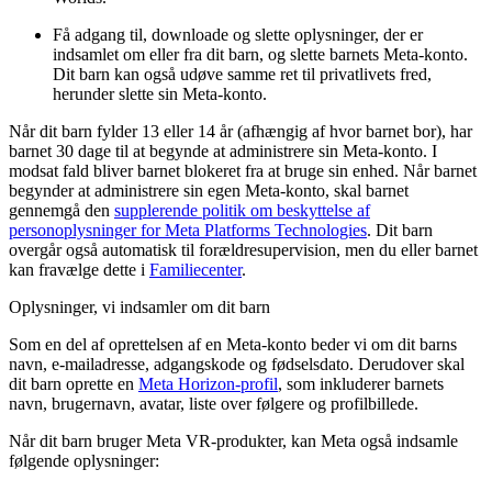
Få adgang til, downloade og slette oplysninger, der er
indsamlet om eller fra dit barn, og slette barnets Meta-konto.
Dit barn kan også udøve samme ret til privatlivets fred,
herunder slette sin Meta-konto.
Når dit barn fylder 13 eller 14 år (afhængig af hvor barnet bor), har
barnet 30 dage til at begynde at administrere sin Meta-konto. I
modsat fald bliver barnet blokeret fra at bruge sin enhed. Når barnet
begynder at administrere sin egen Meta-konto, skal barnet
gennemgå den
supplerende politik om beskyttelse af
personoplysninger for Meta Platforms Technologies
. Dit barn
overgår også automatisk til forældresupervision, men du eller barnet
kan fravælge dette i
Familiecenter
.
Oplysninger, vi indsamler om dit barn
Som en del af oprettelsen af en Meta-konto beder vi om dit barns
navn, e-mailadresse, adgangskode og fødselsdato. Derudover skal
dit barn oprette en
Meta Horizon-profil
, som inkluderer barnets
navn, brugernavn, avatar, liste over følgere og profilbillede.
Når dit barn bruger Meta VR-produkter, kan Meta også indsamle
følgende oplysninger: