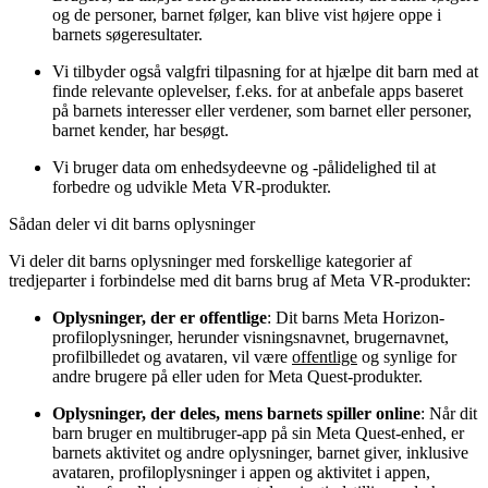
og de personer, barnet følger, kan blive vist højere oppe i
barnets søgeresultater.
Vi tilbyder også valgfri tilpasning for at hjælpe dit barn med at
finde relevante oplevelser, f.eks. for at anbefale apps baseret
på barnets interesser eller verdener, som barnet eller personer,
barnet kender, har besøgt.
Vi bruger data om enhedsydeevne og -pålidelighed til at
forbedre og udvikle Meta VR-produkter.
Sådan deler vi dit barns oplysninger
Vi deler dit barns oplysninger med forskellige kategorier af
tredjeparter i forbindelse med dit barns brug af Meta VR-produkter:
Oplysninger, der er offentlige
: Dit barns Meta Horizon-
profiloplysninger, herunder visningsnavnet, brugernavnet,
profilbilledet og avataren, vil være
offentlige
og synlige for
andre brugere på eller uden for Meta Quest-produkter.
Oplysninger, der deles, mens barnets spiller online
: Når dit
barn bruger en multibruger-app på sin Meta Quest-enhed, er
barnets aktivitet og andre oplysninger, barnet giver, inklusive
avataren, profiloplysninger i appen og aktivitet i appen,