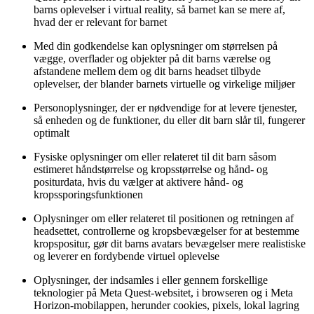
barns oplevelser i virtual reality, så barnet kan se mere af,
hvad der er relevant for barnet
Med din godkendelse kan oplysninger om størrelsen på
vægge, overflader og objekter på dit barns værelse og
afstandene mellem dem og dit barns headset tilbyde
oplevelser, der blander barnets virtuelle og virkelige miljøer
Personoplysninger, der er nødvendige for at levere tjenester,
så enheden og de funktioner, du eller dit barn slår til, fungerer
optimalt
Fysiske oplysninger om eller relateret til dit barn såsom
estimeret håndstørrelse og kropsstørrelse og hånd- og
positurdata, hvis du vælger at aktivere hånd- og
kropssporingsfunktionen
Oplysninger om eller relateret til positionen og retningen af
headsettet, controllerne og kropsbevægelser for at bestemme
kropspositur, gør dit barns avatars bevægelser mere realistiske
og leverer en fordybende virtuel oplevelse
Oplysninger, der indsamles i eller gennem forskellige
teknologier på Meta Quest-websitet, i browseren og i Meta
Horizon-mobilappen, herunder cookies, pixels, lokal lagring