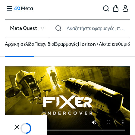
Επιλέξτε
πλατφόρμα
Meta Quest
Αναζητήστε εφαρμογές, παιχνίδια και άλλα
VR
Αρχική σελίδα
Παιχνίδια
Εφαρμογές
Horizon+
Λίστα επιθυμιών