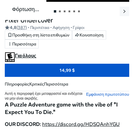
Φόρτωση...
Fixer Undercover
4,8
(
387
)
• Περιπέτεια
• Αφήγηση
• Γρίφοι
Προσθήκη στη λίστα επιθυμιών
Κοινοποίηση
Περισσότερα
Για όλους
14,99 $
Πληροφορίες
Κριτικές
Περισσότερα
Αυτή η περιγραφή έχει μεταφραστεί και ενδέχεται
Εμφάνιση πρωτοτύπου
να μην είναι ακριβής.
A Puzzle Adventure game with the vibe of "I 
Expect You To Die."
OUR DISCORD:
https://discord.gg/HDSQAnhYGU