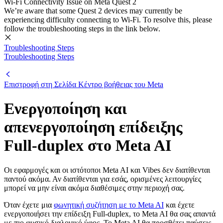
Wi-Fi Connectivity Issue on Meta Quest 2
We’re aware that some Quest 2 devices may currently be
experiencing difficulty connecting to Wi-Fi. To resolve this, please
follow the troubleshooting steps in the link below.
Troubleshooting Steps
Troubleshooting Steps
Επιστροφή στη Σελίδα
Κέντρο βοήθειας του Meta
Ενεργοποίηση και
απενεργοποίηση επίδειξης
Full-duplex στο Meta AI
Οι εφαρμογές και οι ιστότοποι Meta AI και Vibes δεν διατίθενται
παντού ακόμα. Αν διατίθενται για εσάς, ορισμένες λειτουργίες
μπορεί να μην είναι ακόμα διαθέσιμες στην περιοχή σας.
Όταν έχετε μια
φωνητική συζήτηση με το Meta AI
και έχετε
ενεργοποιήσει την επίδειξη Full-duplex, το Meta AI θα σας απαντά
με πιο φυσικό διαλογικό ύφος. Το Meta AI θα προσθέτει παύσεις,