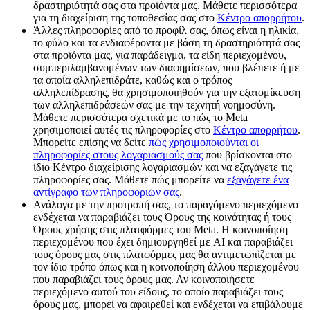
δραστηριότητά σας στα προϊόντα μας. Μάθετε περισσότερα
για τη διαχείριση της τοποθεσίας σας στο
Κέντρο απορρήτου
.
Άλλες πληροφορίες από το προφίλ σας, όπως είναι η ηλικία,
το φύλο και τα ενδιαφέροντα με βάση τη δραστηριότητά σας
στα προϊόντα μας, για παράδειγμα, τα είδη περιεχομένου,
συμπεριλαμβανομένων των διαφημίσεων, που βλέπετε ή με
τα οποία αλληλεπιδράτε, καθώς και ο τρόπος
αλληλεπίδρασης, θα χρησιμοποιηθούν για την εξατομίκευση
των αλληλεπιδράσεών σας με την τεχνητή νοημοσύνη.
Μάθετε περισσότερα σχετικά με το πώς το Meta
χρησιμοποιεί αυτές τις πληροφορίες στο
Κέντρο απορρήτου
.
Μπορείτε επίσης να δείτε
πώς χρησιμοποιούνται οι
πληροφορίες στους λογαριασμούς σας
που βρίσκονται στο
ίδιο Κέντρο διαχείρισης λογαριασμών και να εξαγάγετε τις
πληροφορίες σας. Μάθετε πώς μπορείτε να
εξαγάγετε ένα
αντίγραφο των πληροφοριών σας
.
Ανάλογα με την προτροπή σας, το παραγόμενο περιεχόμενο
ενδέχεται να παραβιάζει τους Όρους της κοινότητας ή τους
Όρους χρήσης στις πλατφόρμες του Meta. Η κοινοποίηση
περιεχομένου που έχει δημιουργηθεί με AI και παραβιάζει
τους όρους μας στις πλατφόρμες μας θα αντιμετωπίζεται με
τον ίδιο τρόπο όπως και η κοινοποίηση άλλου περιεχομένου
που παραβιάζει τους όρους μας. Αν κοινοποιήσετε
περιεχόμενο αυτού του είδους, το οποίο παραβιάζει τους
όρους μας, μπορεί να αφαιρεθεί και ενδέχεται να επιβάλουμε