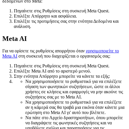
δεδομένων στο Meta:
Πηγαίνετε στις
Ρυθμίσεις
στη συσκευή Meta Quest.
Επιλέξτε
Απόρρητο και ασφάλεια
.
Επιλέξτε τις προτιμήσεις σας στην ενότητα
Δεδομένα και
ανάλυση
.
Meta AI
Για να ορίσετε τις ρυθμίσεις απορρήτου όταν
χρησιμοποιείτε το
Meta AI
στη συσκευή που διαχειρίζεται ο οργανισμός σας:
Πηγαίνετε στις
Ρυθμίσεις
στη συσκευή Meta Quest.
Επιλέξτε
Meta AI
από το αριστερό μενού.
Στην ενότητα
Απόρρητο
μπορείτε να κάνετε τα εξής:
Να χρησιμοποιήσετε το ρυθμιστικό για να επιλέξετε
σίγαση των φωνητικών συζητήσεων, ώστε οι άλλοι
χρήστες σε κλήσεις και εφαρμογές να μην ακούνε τις
συζητήσεις σας με το Meta AI.
Να χρησιμοποιήσετε το ρυθμιστικό για να επιλέξετε
αν η κάμερά σας θα τραβά μια εικόνα όταν κάνετε μια
ερώτηση στο Meta AI γι' αυτό που βλέπετε.
Να πάτε στο
Αρχείο δραστηριοτήτων
, όπου μπορείτε
να διαγράψετε τις φωνητικές συζητήσεις και να
υποβάλετε σχόλια και παρατηρήσεις για τις