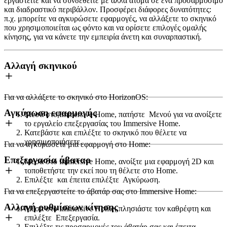
εργαστείτε και να συνδεθείτε με άλλα άτομα σε ένα προσαρμόσιμο
και διαδραστικό περιβάλλον. Προσφέρει διάφορες δυνατότητες:
π.χ. μπορείτε να αγκυρώσετε εφαρμογές, να αλλάξετε το σκηνικό
που χρησιμοποιείται ως φόντο και να ορίσετε επιλογές ομαλής
κίνησης, για να κάνετε την εμπειρία άνετη και συναρπαστική.
Αλλαγή σκηνικού
Για να αλλάξετε το σκηνικό στο HorizonOS:
Αγκύρωση εφαρμογής
Μέσα στο Immersive Home, πατήστε
Μενού
για να ανοίξετε
το εργαλείο επεξεργασίας του Immersive Home.
Κατεβάστε και επιλέξτε το σκηνικό που θέλετε να
χρησιμοποιήσετε.
Για να αγκυρώσετε μια εφαρμογή στο Home:
Επεξεργασία άβαταρ
Μέσα στο Immersive Home, ανοίξτε μια εφαρμογή 2D και
τοποθετήστε την εκεί που τη θέλετε στο Home.
Επιλέξτε
και έπειτα επιλέξτε
Αγκύρωση
.
Για να επεξεργαστείτε το άβατάρ σας στο Immersive Home:
Αλλαγή ρυθμίσεων κίνησης
Μέσα στο Immersive Home, πλησιάστε τον καθρέφτη και
επιλέξτε
Επεξεργασία
.
Επιλέξτε τις προσαρμογές του άβατάρ σας και έπειτα