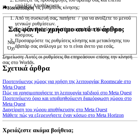
επιλέξτε
Αποθήκευση
.
Για να αλλάξετε τις ρυθμίσεις κίνησης:
Κοινοποίηση
Από τη συσκευή σας, πατήστε
/
για να ανοίξετε το μενού
γενικών ρυθμίσεων.
Σας φάνηκε χρήσιμο αυτό το άρθρο;
Επιλέξτε
Ρυθμίσεις
και έπειτα επιλέξτε
Κίνηση στους
κόσμους
.
Προσαρμόστε τις ρυθμίσεις κίνησης και μετακίνησης του
Ναι
άβατάρ σας ανάλογα με το τι είναι άνετο για εσάς.
Όχι
Σημείωση
: Αυτές οι ρυθμίσεις θα επηρεάσουν επίσης την κίνησή
σας στο Worlds.
Σχετικά άρθρα
Προτεινόμενος χώρος για χρήση της λειτουργίας Roomscale στο
Meta Quest
Πώς να χρησιμοποιήσετε τη λειτουργία ταξιδιού στο Meta Quest
Προτεινόμενο όριο και υποβοηθούμενη διαμόρφωση χώρου στο
Meta Quest
Διαχείριση του χώρου αποθήκευσης στο Meta Quest
Μάθετε πώς να εξερευνήσετε έναν κόσμο στο Meta Horizon
Χρειάζεστε ακόμα βοήθεια;