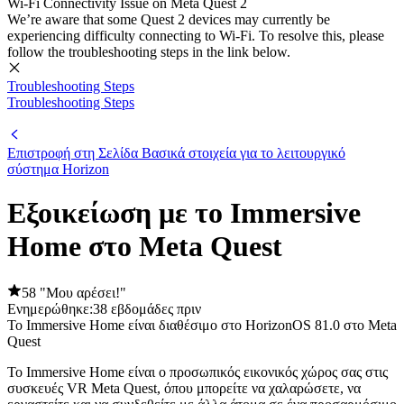
Wi-Fi Connectivity Issue on Meta Quest 2
We’re aware that some Quest 2 devices may currently be
experiencing difficulty connecting to Wi-Fi. To resolve this, please
follow the troubleshooting steps in the link below.
Troubleshooting Steps
Troubleshooting Steps
Επιστροφή στη Σελίδα Βασικά στοιχεία για το λειτουργικό
σύστημα Horizon
Εξοικείωση με το Immersive
Home στο Meta Quest
58 "Μου αρέσει!"
Ενημερώθηκε:
38 εβδομάδες πριν
Το Immersive Home είναι διαθέσιμο στο HorizonOS 81.0 στο Meta
Quest
Το Immersive Home είναι ο προσωπικός εικονικός χώρος σας στις
συσκευές VR Meta Quest, όπου μπορείτε να χαλαρώσετε, να