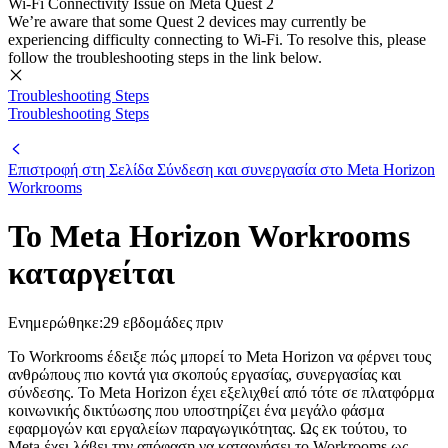
Wi-Fi Connectivity Issue on Meta Quest 2
We’re aware that some Quest 2 devices may currently be
experiencing difficulty connecting to Wi-Fi. To resolve this, please
follow the troubleshooting steps in the link below.
Troubleshooting Steps
Troubleshooting Steps
Επιστροφή στη Σελίδα Σύνδεση και συνεργασία στο Meta Horizon
Workrooms
Το Meta Horizon Workrooms
καταργείται
Ενημερώθηκε:
29 εβδομάδες πριν
Το Workrooms έδειξε πώς μπορεί το Meta Horizon να φέρνει τους
ανθρώπους πιο κοντά για σκοπούς εργασίας, συνεργασίας και
σύνδεσης. Το Meta Horizon έχει εξελιχθεί από τότε σε πλατφόρμα
κοινωνικής δικτύωσης που υποστηρίζει ένα μεγάλο φάσμα
εφαρμογών και εργαλείων παραγωγικότητας. Ως εκ τούτου, το
Meta έχει λάβει την απόφαση να καταργήσει το Workrooms ως