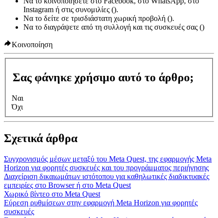
Να το κοινοποιήσετε στο Facebook, στο WhatsApp, στο
Instagram ή στις συνομιλίες (
).
Να το δείτε σε τρισδιάστατη χωρική προβολή (
).
Να το διαγράψετε από τη συλλογή και τις συσκευές σας (
)
Κοινοποίηση
Σας φάνηκε χρήσιμο αυτό το άρθρο;
Ναι
Όχι
Σχετικά άρθρα
Συγχρονισμός μέσων μεταξύ του Meta Quest, της εφαρμογής Meta
Horizon για φορητές συσκευές και του προγράμματος περιήγησης
Διαχείριση δικαιωμάτων ιστότοπου για καθηλωτικές διαδικτυακές
εμπειρίες στο Browser ή στο Meta Quest
Χωρικό βίντεο στο Meta Quest
Εύρεση ρυθμίσεων στην εφαρμογή Meta Horizon για φορητές
συσκευές