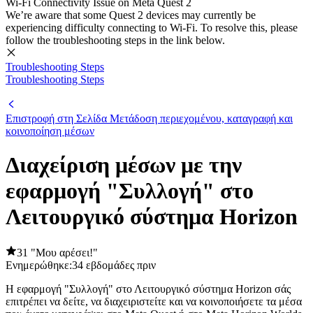
Wi-Fi Connectivity Issue on Meta Quest 2
We’re aware that some Quest 2 devices may currently be
experiencing difficulty connecting to Wi-Fi. To resolve this, please
follow the troubleshooting steps in the link below.
Troubleshooting Steps
Troubleshooting Steps
Επιστροφή στη Σελίδα Μετάδοση περιεχομένου, καταγραφή και
κοινοποίηση μέσων
Διαχείριση μέσων με την
εφαρμογή "Συλλογή" στο
Λειτουργικό σύστημα Horizon
31 "Μου αρέσει!"
Ενημερώθηκε:
34 εβδομάδες πριν
Η εφαρμογή "Συλλογή" στο Λειτουργικό σύστημα Horizon σάς
επιτρέπει να δείτε, να διαχειριστείτε και να κοινοποιήσετε τα μέσα