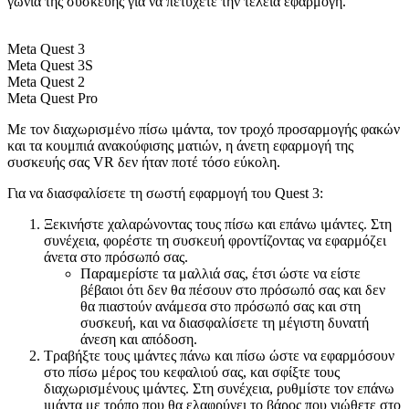
γωνία της συσκευής για να πετύχετε την τέλεια εφαρμογή.
Meta Quest 3
Meta Quest 3S
Meta Quest 2
Meta Quest Pro
Με τον διαχωρισμένο πίσω ιμάντα, τον τροχό προσαρμογής φακών
και τα κουμπιά ανακούφισης ματιών, η άνετη εφαρμογή της
συσκευής σας VR δεν ήταν ποτέ τόσο εύκολη.
Για να διασφαλίσετε τη σωστή εφαρμογή του Quest 3:
Ξεκινήστε χαλαρώνοντας τους πίσω και επάνω ιμάντες. Στη
συνέχεια, φορέστε τη συσκευή φροντίζοντας να εφαρμόζει
άνετα στο πρόσωπό σας.
Παραμερίστε τα μαλλιά σας, έτσι ώστε να είστε
βέβαιοι ότι δεν θα πέσουν στο πρόσωπό σας και δεν
θα πιαστούν ανάμεσα στο πρόσωπό σας και στη
συσκευή, και να διασφαλίσετε τη μέγιστη δυνατή
άνεση και απόδοση.
Τραβήξτε τους ιμάντες πάνω και πίσω ώστε να εφαρμόσουν
στο πίσω μέρος του κεφαλιού σας, και σφίξτε τους
διαχωρισμένους ιμάντες. Στη συνέχεια, ρυθμίστε τον επάνω
ιμάντα με τρόπο που θα ελαφρύνει το βάρος που νιώθετε στο