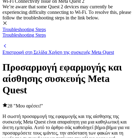
Wi-Fi Connectivity Issue on Meta Quest 2
We’re aware that some Quest 2 devices may currently be
experiencing difficulty connecting to Wi-Fi. To resolve this, please
follow the troubleshooting steps in the link below.
Troubleshooting Steps
Troubleshooting Steps
Επιστροφή στη Σελίδα Χρήση της συσκευής Meta Quest
Προσαρμογή εφαρμογής και
αίσθησης συσκευής Meta
Quest
28 "Μου αρέσει!"
Η σωστή προσαρμογή της εφαρμογής και της αίσθησης της
συσκευής Meta Quest είναι απαραίτητη για μια καθηλωτική και
άνετη εμπειρία. Αυτό το άρθρο σάς καθοδηγεί βήμα-βήμα για να
προσαρμόσετε τους ιμάντες, την απόσταση των φακών και τη