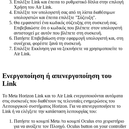
Επιλέξτε
Link
και έπειτα το ρυθμιστικό δίπλα στην επιλογή
Χρήση του Air Link
.
Επιλέξτε τον υπολογιστή σας από τη λίστα διαθέσιμων
υπολογιστών και έπειτα επιλέξτε "Σύζευξη".
Θα εμφανιστεί ένα κωδικός σύζευξης στη συσκευή σας.
Επιβεβαιώστε ότι ο κωδικός που βλέπετε στον υπολογιστή
αντιστοιχεί με αυτόν που βλέπετε στη συσκευή.
Πατήστε
Επιβεβαίωση
στην εφαρμογή υπολογιστή και, στη
συνέχεια, φορέστε ξανά τη συσκευή.
Επιλέξτε
Εκκίνηση
για να ξεκινήσετε να χρησιμοποιείτε το
Air Link.
Ενεργοποίηση ή απενεργοποίηση του
Link
Το Meta Horizon Link και το Air Link ενεργοποιούνται αυτόματα
στις συσκευές που διαθέτουν τις τελευταίες ενημερώσεις του
Λειτουργικού συστήματος Horizon. Για να απενεργοποιήσετε το
Link ή να ελέγξετε την κατάσταση λειτουργίας του:
Πατήστε
το
κουμπί Meta
/το
κουμπί Oculus
στο χειριστήριο
για να ανοίξετε τον Πλοηγό.
Oculus button
on your controller