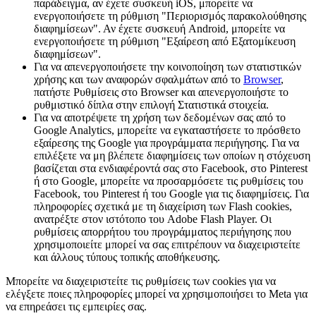
παράδειγμα, αν έχετε συσκευή iOS, μπορείτε να
ενεργοποιήσετε τη ρύθμιση "Περιορισμός παρακολούθησης
διαφημίσεων". Αν έχετε συσκευή Android, μπορείτε να
ενεργοποιήσετε τη ρύθμιση "Εξαίρεση από Εξατομίκευση
διαφημίσεων".
Για να απενεργοποιήσετε την κοινοποίηση των στατιστικών
χρήσης και των αναφορών σφαλμάτων από το
Browser
,
πατήστε
Ρυθμίσεις
στο Browser και
απενεργοποιήστε
το
ρυθμιστικό δίπλα στην επιλογή
Στατιστικά στοιχεία
.
Για να αποτρέψετε τη χρήση των δεδομένων σας από το
Google Analytics, μπορείτε να εγκαταστήσετε το πρόσθετο
εξαίρεσης της Google για προγράμματα περιήγησης. Για να
επιλέξετε να μη βλέπετε διαφημίσεις των οποίων η στόχευση
βασίζεται στα ενδιαφέροντά σας στο Facebook, στο Pinterest
ή στο Google, μπορείτε να προσαρμόσετε τις ρυθμίσεις του
Facebook, του Pinterest ή του Google για τις διαφημίσεις. Για
πληροφορίες σχετικά με τη διαχείριση των Flash cookies,
ανατρέξτε στον ιστότοπο του Adobe Flash Player. Οι
ρυθμίσεις απορρήτου του προγράμματος περιήγησης που
χρησιμοποιείτε μπορεί να σας επιτρέπουν να διαχειριστείτε
και άλλους τύπους τοπικής αποθήκευσης.
Μπορείτε να διαχειριστείτε τις ρυθμίσεις των cookies για να
ελέγξετε ποιες πληροφορίες μπορεί να χρησιμοποιήσει το Meta για
να επηρεάσει τις εμπειρίες σας.