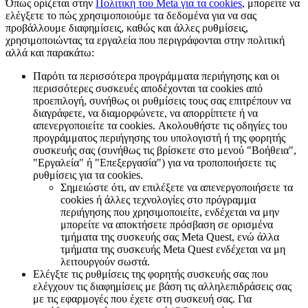
Όπως ορίζεται στην
Πολιτική του Meta για τα cookies
, μπορείτε να
ελέγξετε το πώς χρησιμοποιούμε τα δεδομένα για να σας
προβάλλουμε διαφημίσεις, καθώς και άλλες ρυθμίσεις,
χρησιμοποιώντας τα εργαλεία που περιγράφονται στην πολιτική
αλλά και παρακάτω:
Παρότι τα περισσότερα προγράμματα περιήγησης και οι
περισσότερες συσκευές αποδέχονται τα cookies από
προεπιλογή, συνήθως οι ρυθμίσεις τους σας επιτρέπουν να
διαγράφετε, να διαμορφώνετε, να απορρίπτετε ή να
απενεργοποιείτε τα cookies. Ακολουθήστε τις οδηγίες του
προγράμματος περιήγησης του υπολογιστή ή της φορητής
συσκευής σας (συνήθως τις βρίσκετε στο μενού "Βοήθεια",
"Εργαλεία" ή "Επεξεργασία") για να τροποποιήσετε τις
ρυθμίσεις για τα cookies.
Σημειώστε ότι, αν επιλέξετε να απενεργοποιήσετε τα
cookies ή άλλες τεχνολογίες στο πρόγραμμα
περιήγησης που χρησιμοποιείτε, ενδέχεται να μην
μπορείτε να αποκτήσετε πρόσβαση σε ορισμένα
τμήματα της συσκευής σας Meta Quest, ενώ άλλα
τμήματα της συσκευής Meta Quest ενδέχεται να μη
λειτουργούν σωστά.
Ελέγξτε τις ρυθμίσεις της φορητής συσκευής σας που
ελέγχουν τις διαφημίσεις με βάση τις αλληλεπιδράσεις σας
με τις εφαρμογές που έχετε στη συσκευή σας. Για