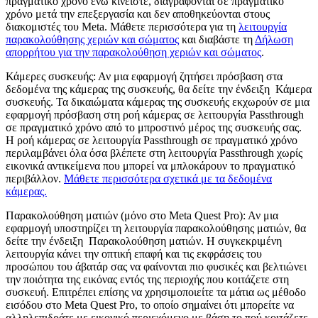
πραγματικό χρόνο ενώ κινείστε, διαγράφονται σε πραγματικό
χρόνο μετά την επεξεργασία και δεν αποθηκεύονται στους
διακομιστές του Meta. Μάθετε περισσότερα για τη
λειτουργία
παρακολούθησης χεριών και σώματος
και διαβάστε τη
Δήλωση
απορρήτου για την παρακολούθηση χεριών και σώματος
.
Κάμερες συσκευής
: Αν μια εφαρμογή ζητήσει πρόσβαση στα
δεδομένα της κάμερας της συσκευής, θα δείτε την ένδειξη
Κάμερα
συσκευής
. Τα δικαιώματα κάμερας της συσκευής εκχωρούν σε μια
εφαρμογή πρόσβαση στη ροή κάμερας σε λειτουργία Passthrough
σε πραγματικό χρόνο από το μπροστινό μέρος της συσκευής σας.
Η ροή κάμερας σε λειτουργία Passthrough σε πραγματικό χρόνο
περιλαμβάνει όλα όσα βλέπετε στη λειτουργία Passthrough χωρίς
εικονικά αντικείμενα που μπορεί να μπλοκάρουν το πραγματικό
περιβάλλον.
Μάθετε περισσότερα σχετικά με τα δεδομένα
κάμερας.
Παρακολούθηση ματιών (μόνο στο Meta Quest Pro)
: Αν μια
εφαρμογή υποστηρίζει τη λειτουργία παρακολούθησης ματιών, θα
δείτε την ένδειξη
Παρακολούθηση ματιών
. Η συγκεκριμένη
λειτουργία κάνει την οπτική επαφή και τις εκφράσεις του
προσώπου του άβατάρ σας να φαίνονται πιο φυσικές και βελτιώνει
την ποιότητα της εικόνας εντός της περιοχής που κοιτάζετε στη
συσκευή. Επιτρέπει επίσης να χρησιμοποιείτε τα μάτια ως μέθοδο
εισόδου στο Meta Quest Pro, το οποίο σημαίνει ότι μπορείτε να
αλληλεπιδράτε με εικονικό περιεχόμενο με βάση το πού κοιτάζετε.