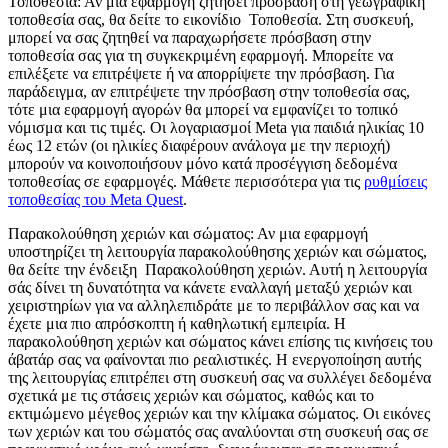
Τοποθεσία:
Αν μια εφαρμογή ζητήσει πρόσβαση στη γεωγραφική
τοποθεσία σας, θα δείτε το εικονίδιο
Τοποθεσία
. Στη συσκευή,
μπορεί να σας ζητηθεί να παραχωρήσετε πρόσβαση στην
τοποθεσία σας για τη συγκεκριμένη εφαρμογή. Μπορείτε να
επιλέξετε να επιτρέψετε ή να απορρίψετε την πρόσβαση. Για
παράδειγμα, αν επιτρέψετε την πρόσβαση στην τοποθεσία σας,
τότε μια εφαρμογή αγορών θα μπορεί να εμφανίζει το τοπικό
νόμισμα και τις τιμές. Οι λογαριασμοί Meta για παιδιά ηλικίας 10
έως 12 ετών (οι ηλικίες διαφέρουν ανάλογα με την περιοχή)
μπορούν να κοινοποιήσουν μόνο κατά προσέγγιση δεδομένα
τοποθεσίας σε εφαρμογές. Μάθετε περισσότερα για τις
ρυθμίσεις
τοποθεσίας του Meta Quest
.
Παρακολούθηση χεριών και σώματος
: Αν μια εφαρμογή
υποστηρίζει τη λειτουργία παρακολούθησης χεριών και σώματος,
θα δείτε την ένδειξη
Παρακολούθηση χεριών
. Αυτή η λειτουργία
σάς δίνει τη δυνατότητα να κάνετε εναλλαγή μεταξύ χεριών και
χειριστηρίων για να αλληλεπιδράτε με το περιβάλλον σας και να
έχετε μια πιο απρόσκοπτη ή καθηλωτική εμπειρία. Η
παρακολούθηση χεριών και σώματος κάνει επίσης τις κινήσεις του
άβατάρ σας να φαίνονται πιο ρεαλιστικές. Η ενεργοποίηση αυτής
της λειτουργίας επιτρέπει στη συσκευή σας να συλλέγει δεδομένα
σχετικά με τις στάσεις χεριών και σώματος, καθώς και το
εκτιμώμενο μέγεθος χεριών και την κλίμακα σώματος. Οι εικόνες
των χεριών και του σώματός σας αναλύονται στη συσκευή σας σε