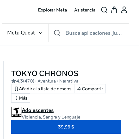
Explorar Meta
Asistencia
Selecciona
la
Meta Quest
Busca aplicaciones, juegos y mucho más
plataforma
de
realidad
virtual
TOKYO CHRONOS
4,3
(
470
)
• Aventura
• Narrativa
Añadir a la lista de deseos
Compartir
Más
Adolescentes
Violencia, Sangre
y Lenguaje
39,99 $