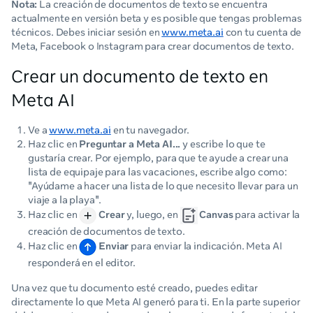
Nota:
La creación de documentos de texto se encuentra
actualmente en versión beta y es posible que tengas problemas
técnicos. Debes iniciar sesión en
www.meta.ai
con tu cuenta de
Meta, Facebook o Instagram para crear documentos de texto.
Crear un documento de texto en
Meta AI
Ve a
www.meta.ai
en tu navegador.
Haz clic en
Preguntar a Meta AI...
y escribe lo que te
gustaría crear. Por ejemplo, para que te ayude a crear una
lista de equipaje para las vacaciones, escribe algo como:
"Ayúdame a hacer una lista de lo que necesito llevar para un
viaje a la playa".
Haz clic en
Crear
y, luego, en
Canvas
para activar la
creación de documentos de texto.
Haz clic en
Enviar
para enviar la indicación. Meta AI
responderá en el editor.
Una vez que tu documento esté creado, puedes editar
directamente lo que Meta AI generó para ti. En la parte superior