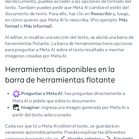
del documento, puedes acceder a las opciones de formato del
texto. También puedes pedir que Meta AI cambie el estilo del
documento de texto. Para ello, haz clic en
Reescribir
y, luego,
en cómo quieres que Meta AI lo reescriba. (Por ejemplo:
Más
formal
o
Más informal
).
Al editar, si resaltas una sección del texto, se abrirá una barra de
herramientas flotante. La barra de herramientas tiene opciones
para preguntar a Meta AI sobre el texto resaltado e insertar
imágenes creadas por Meta AI.
Herramientas disponibles en la
barra de herramientas flotante
Preguntar a Meta AI
: haz preguntas directamente a
Meta AI o pídele que edite tu documento.
Imaginar
: ingresa una imagen generada por Meta AI a
partir del texto seleccionado.
Cada vez que tú o Meta AI editen el texto, se guardará en
versiones automáticamente. Puedes explorar las diferentes
versiones haciendo clic en
Versión anterior
y
Siguiente