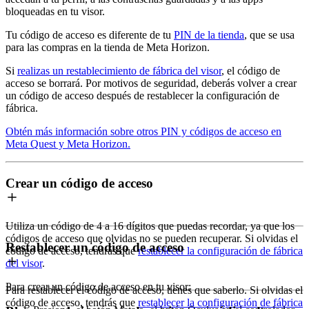
bloqueadas en tu visor.
Tu código de acceso es diferente de tu
PIN de la tienda
, que se usa
para las compras en la tienda de Meta Horizon.
Si
realizas un restablecimiento de fábrica del visor
, el código de
acceso se borrará. Por motivos de seguridad, deberás volver a crear
un código de acceso después de restablecer la configuración de
fábrica.
Obtén más información sobre otros PIN y códigos de acceso en
Meta Quest y Meta Horizon.
Crear un código de acceso
Utiliza un código de 4 a 16 dígitos que puedas recordar, ya que los
códigos de acceso que olvidas no se pueden recuperar. Si olvidas el
Restablecer un código de acceso
código de acceso, tendrás que
restablecer la configuración de fábrica
del visor
.
Para crear un código de acceso en tu visor:
Para restablecer el código de acceso, tienes que saberlo. Si olvidas el
código de acceso, tendrás que
restablecer la configuración de fábrica